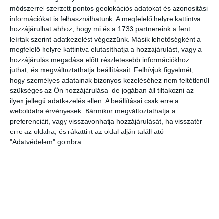
Iroda bemutatása
módszerrel szerzett pontos geolokációs adatokat és azonosítási
információkat is felhasználhatunk. A megfelelő helyre kattintva
Tisztelt Ügyfelünk!
hozzájárulhat ahhoz, hogy mi és a 1733 partnereink a fent
Irodánk elsőként csatlakozott az
Openhouse Országos
leírtak szerint adatkezelést végezzünk. Másik lehetőségként a
Ingatlan Hálózat
-hoz 2006 áprilisában. Az
Openhouse
megfelelő helyre kattintva elutasíthatja a hozzájárulást, vagy a
Szombathelyi Ingatlanirodája
, azt a célt tűzte ki maga
hozzájárulás megadása előtt részletesebb információkhoz
elé, hogy nem csupán teljesít, hanem megbízhatóságot,
juthat, és megváltoztathatja beállításait.
Felhívjuk figyelmét,
pontosságot és szakértelmet jelent ügyfelei számára. Így
hogy személyes adatainak bizonyos kezeléséhez nem feltétlenül
valósítjuk meg az
Openhouse
filozófiáját:
Bízza profikra
szükséges az Ön hozzájárulása, de jogában áll tiltakozni az
ingatlanügyeit!
Munkatársainkat a személyesen
ilyen jellegű adatkezelés ellen. A beállításai csak erre a
Szombathely, Király u. 25.
szám alatti irodánkban
weboldalra érvényesek. Bármikor megváltoztathatja a
érhetik el!
preferenciáit, vagy visszavonhatja hozzájárulását, ha visszatér
erre az oldalra, és rákattint az oldal alján található
Eladásra, bérbeadásra kínált ingatlanjaink:
"Adatvédelem" gombra.
Szombathelyi lakások, szombathelyi családi házak,
szombathelyi telkek, szombathelyi albérletek,
szombathelyi üzlethelyiségek és ipari ingatlanok.
Kőszegi lakások és családi házak, telkek. Büki
lakások és családi házak, telkek. csepregi lakások és