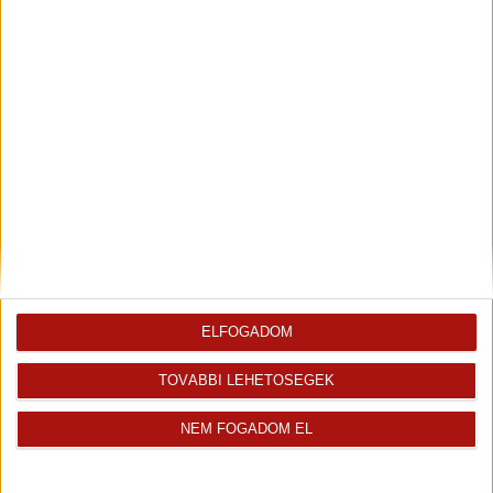
Leaflet
| Tiles ©
OpenStreetMap
| Map data ©
OpenStreetMap
|
CC-BY-SA
ELFOGADOM
TOVÁBBI LEHETŐSÉGEK
Aktuális híreink
NEM FOGADOM EL
2020. július 22.
Több tízezren próbálnak meg új albérletet...