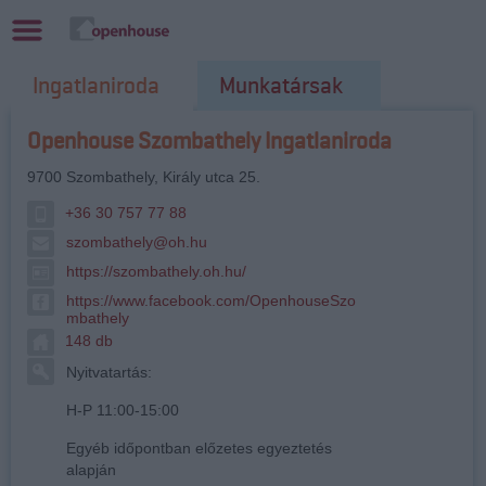
Ingatlaniroda
Munkatársak
Openhouse Szombathely Ingatlaniroda
9700
Szombathely
,
Király utca 25.
+36 30 757 77 88
szombathely@oh.hu
https://szombathely.oh.hu/
https://www.facebook.com/OpenhouseSzo
mbathely
148 db
Nyitvatartás:
H-P 11:00-15:00
Egyéb időpontban előzetes egyeztetés
alapján