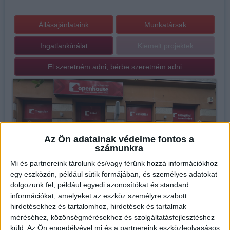
Állásajánlataink
Munkatársak
Ingatlankínálat
Kiemelt projektek
El szeretném adni, bérbe szeretném adni
Az Ön adatainak védelme fontos a
számunkra
Mi és partnereink tárolunk és/vagy férünk hozzá információkhoz
egy eszközön, például sütik formájában, és személyes adatokat
dolgozunk fel, például egyedi azonosítókat és standard
információkat, amelyeket az eszköz személyre szabott
hirdetésekhez és tartalomhoz, hirdetések és tartalmak
méréséhez, közönségmérésekhez és szolgáltatásfejlesztéshez
küld.
Az Ön engedélyével mi és a partnereink eszközleolvasásos