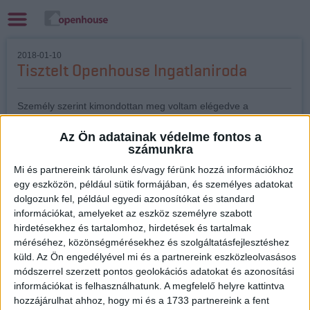
2018-01-10
Tisztelt Openhouse Ingatlaniroda
Személy szerint kimondottan meg voltam elégedve a
munkájával. Gyors volt, pontos, precíz és nem utolsó sorban
szavahihető! Mindent profi módon intézett.
Az Ön adatainak védelme fontos a
Öt, másnak is merem bátran ajánlani.
számunkra
Mi és partnereink tárolunk és/vagy férünk hozzá információkhoz
Dallos Csaba
egy eszközön, például sütik formájában, és személyes adatokat
dolgozunk fel, például egyedi azonosítókat és standard
információkat, amelyeket az eszköz személyre szabott
hirdetésekhez és tartalomhoz, hirdetések és tartalmak
méréséhez, közönségmérésekhez és szolgáltatásfejlesztéshez
küld.
Az Ön engedélyével mi és a partnereink eszközleolvasásos
módszerrel szerzett pontos geolokációs adatokat és azonosítási
információkat is felhasználhatunk. A megfelelő helyre kattintva
hozzájárulhat ahhoz, hogy mi és a 1733 partnereink a fent