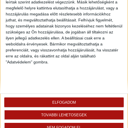
leírtak szerint adatkezelést végezzünk. Másik lehetőségként a
megfelelő helyre kattintva elutasíthatja a hozzájárulást, vagy a
hozzájárulás megadása előtt részletesebb információkhoz
juthat, és megváltoztathatja beállításait.
Felhívjuk figyelmét,
hogy személyes adatainak bizonyos kezeléséhez nem feltétlenül
szükséges az Ön hozzájárulása, de jogában áll tiltakozni az
ilyen jellegű adatkezelés ellen. A beállításai csak erre a
weboldalra érvényesek. Bármikor megváltoztathatja a
preferenciáit, vagy visszavonhatja hozzájárulását, ha visszatér
erre az oldalra, és rákattint az oldal alján található
Rólunk
Elégedett ügyfeleink mondták
"Adatvédelem" gombra.
Openhouse cégcsoport
Értékbecslés
A központ munkatársai
Energetikai tanúsítvány
Szolgáltatásaink
CSR
Elérhetőségeink
Adatvédelmi beállítások
Blog
Panaszkezelési tájékoztató
Adatvédelmi tájékoztató
ELFOGADOM
Ügyfeleknek értesítő az
átruházásról
TOVÁBBI LEHETŐSÉGEK
Süti kezelési tájékoztató
NEM FOGADOM EL