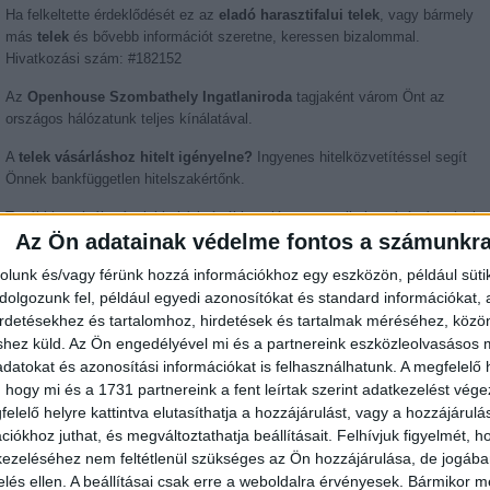
Ha felkeltette érdeklődését ez az
eladó harasztifalui telek
, vagy bármely
más
telek
és bővebb információt szeretne, keressen bizalommal.
Hivatkozási szám: #182152
Az
Openhouse Szombathely Ingatlaniroda
tagjaként várom Önt az
országos hálózatunk teljes kínálatával.
A
telek vásárláshoz hitelt igényelne?
Ingyenes hitelközvetítéssel segít
Önnek bankfüggetlen hitelszakértőnk.
További szolgáltatásainkkal (pl. értékbecslés, energetikai tanúsítvány, jogi
Az Ön adatainak védelme fontos a számunkr
háttér) is segítjük Önt a vásárlásban.
rolunk és/vagy férünk hozzá információkhoz egy eszközön, például süti
olgozunk fel, például egyedi azonosítókat és standard információkat,
Az otthon érték. Az ingatlan üzlet.
irdetésekhez és tartalomhoz, hirdetések és tartalmak méréséhez, kö
shez küld.
Az Ön engedélyével mi és a partnereink eszközleolvasásos m
datokat és azonosítási információkat is felhasználhatunk. A megfelelő h
Térkép
 hogy mi és a 1731 partnereink a fent leírtak szerint adatkezelést vég
elelő helyre kattintva elutasíthatja a hozzájárulást, vagy a hozzájárul
iókhoz juthat, és megváltoztathatja beállításait.
Felhívjuk figyelmét, 
+
ezeléséhez nem feltétlenül szükséges az Ön hozzájárulása, de jogában 
zelés ellen. A beállításai csak erre a weboldalra érvényesek. Bármikor m
-