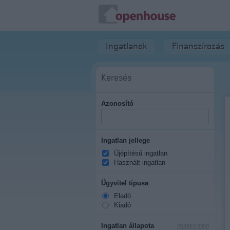
Ingatlanok
Finanszírozás
Keresés
Azonosító
Ingatlan jellege
Újépítésű ingatlan
Használt ingatlan
Ügyvitel típusa
Eladó
Kiadó
Ingatlan állapota
mutasd mind