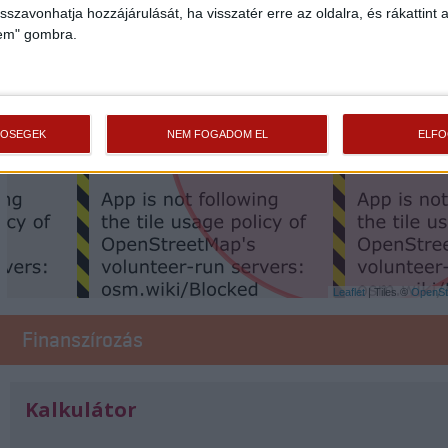
isszavonhatja hozzájárulását, ha visszatér erre az oldalra, és rákattint a
lem" gombra.
TŐSÉGEK
NEM FOGADOM EL
ELF
Leaflet
| Tiles ©
OpenSt
Finanszírozás