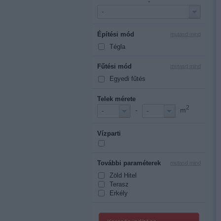
-
-
Építési mód
mutasd mind
Tégla
Fűtési mód
mutasd mind
Egyedi fűtés
Telek mérete
2
-
m
-
-
Vízparti
További paraméterek
mutasd mind
Zöld Hitel
Terasz
Erkély