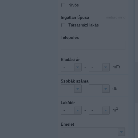
Nívós
Ingatlan típusa
mutasd mind
Társasházi lakás
Település
Eladási ár
-
mFt
-
-
Szobák száma
-
db
-
-
Lakótér
2
-
m
-
-
Emelet
-