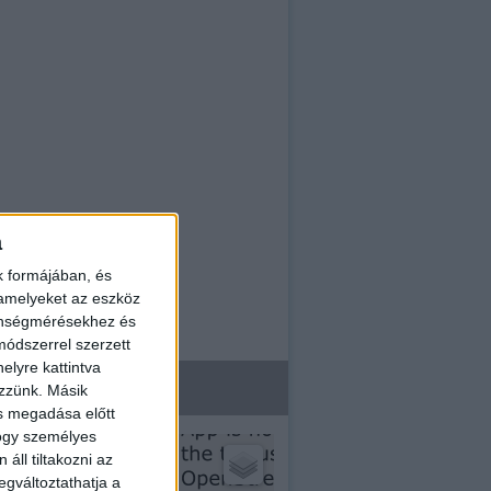
a
k formájában, és
 amelyeket az eszköz
zönségmérésekhez és
ódszerrel szerzett
elyre kattintva
ezzünk. Másik
ás megadása előtt
hogy személyes
áll tiltakozni az
egváltoztathatja a