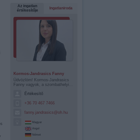
Az ingatlan
Ingatlaniroda
értékesítője
ű
Kormos-Jandrasics Fanny
Üdvözlöm! Kormos-Jandrasics
Fanny vagyok, a szombathelyi...
Értékesítő
+36 70 467 7466
fanny.jandrasics@oh.hu
Magyar
os
Angol
Német
y