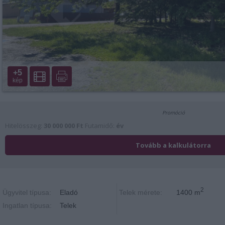
+5
kép
2
Ügyvitel típusa:
Eladó
Telek mérete:
1400 m
Ingatlan típusa:
Telek