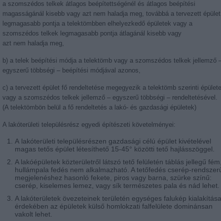
a szomszédos telkek átlagos beépítettségénél és átlagos beépítési
magasságánál kisebb vagy azt nem haladja meg, továbbá a tervezett épület
legmagasabb pontja a telektömbben elhelyezkedő épületek vagy a
szomszédos telkek legmagasabb pontja átlagánál kisebb vagy
azt nem haladja meg,
b) a telek beépítési módja a telektömb vagy a szomszédos telkek jellemző 
egyszerű többségi – beépítési módjával azonos,
c) a tervezett épület fő rendeltetése megegyezik a telektömb szerinti épület
vagy a szomszédos telkek jellemző – egyszerű többségi – rendeltetésével.
(A telektömbön belül a fő rendeltetés a lakó- és gazdasági épületek)
A lakóterületi településrész egyedi építészeti követelményei:
A lakóterületi településrészen gazdasági célú épület kivételével
magas tetős épület létesíthető 15-45° közötti tető hajlásszöggel.
A lakóépületek közterületről látszó tető felületén táblás jellegű fém
hullámpala fedés nem alkalmazható. A tetőfedés cserép-rendszer
megjelenéshez hasonló fekete, piros vagy barna, szürke színű:
cserép, kiselemes lemez, vagy sík természetes pala és nád lehet.
A lakóterületek övezeteinek területén egységes falukép kialakítás
érdekében az épületek külső homlokzati falfelülete dominánsan
vakolt lehet.