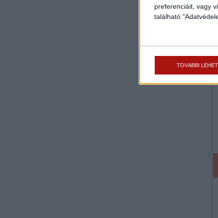
preferenciáit, vagy v
található "Adatvéde
TOVÁBBI LEHE