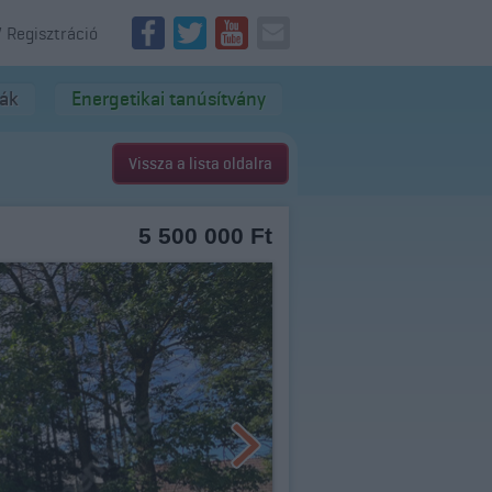
/ Regisztráció
dák
Energetikai tanúsítvány
Vissza a lista oldalra
5 500 000 Ft