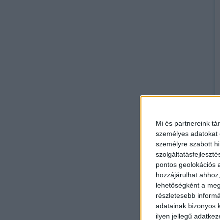
Mi és partnereink tá
személyes adatokat d
személyre szabott h
szolgáltatásfejleszté
pontos geolokációs a
hozzájárulhat ahhoz,
lehetőségként a megf
részletesebb informác
adatainak bizonyos k
ilyen jellegű adatke