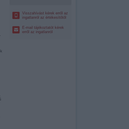
Visszahívást kérek erről az
ingatlanról az értékesítőtől
E-mail tájékoztatót kérek
erről az ingatlanról
–
ek
,
ű
a