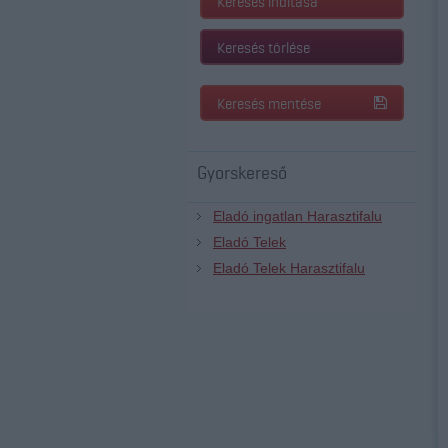
Keresés indítása
Keresés törlése
Keresés mentése
Gyorskereső
Eladó ingatlan Harasztifalu
Eladó Telek
Eladó Telek Harasztifalu