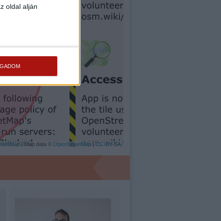
z oldal alján
OGADOM
reetMap
| Map data ©
OpenStreetMap
|
CC-BY-SA