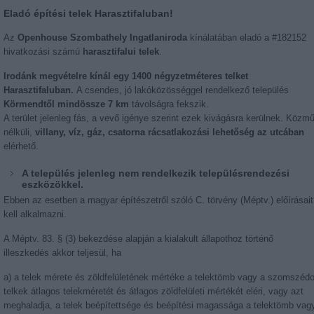
Eladó építési telek Harasztifaluban!
Az
Openhouse Szombathely Ingatlaniroda
kínálatában eladó a #182152
hivatkozási számú
harasztifalui telek
.
Irodánk megvételre kínál egy 1400 négyzetméteres telket
Harasztifaluban.
A csendes, jó lakóközösséggel rendelkező település
Körmendtől mindössze 7 km
távolságra fekszik.
A terület jelenleg fás, a vevő igénye szerint ezek kivágásra kerülnek. Közm
nélküli,
villany, víz, gáz, csatorna rácsatlakozási lehetőség az utcában
elérhető.
A település jelenleg nem rendelkezik településrendezési
eszközökkel.
Ebben az esetben a magyar építészetről szóló C. törvény (Méptv.) előírásait
kell alkalmazni.
A Méptv. 83. § (3) bekezdése alapján a kialakult állapothoz történő
illeszkedés akkor teljesül, ha
a) a telek mérete és zöldfelületének mértéke a telektömb vagy a szomszéd
telkek átlagos telekméretét és átlagos zöldfelületi mértékét eléri, vagy azt
meghaladja, a telek beépítettsége és beépítési magassága a telektömb vag