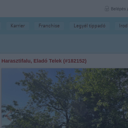
Belépés 
Karrier
Franchise
Legyél tippadó
Iro
Harasztifalu, Eladó Telek (#182152)