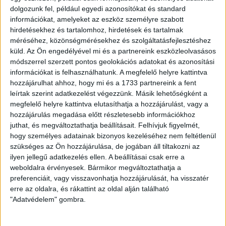
dolgozunk fel, például egyedi azonosítókat és standard
információkat, amelyeket az eszköz személyre szabott
hirdetésekhez és tartalomhoz, hirdetések és tartalmak
méréséhez, közönségmérésekhez és szolgáltatásfejlesztéshez
küld.
Az Ön engedélyével mi és a partnereink eszközleolvasásos
módszerrel szerzett pontos geolokációs adatokat és azonosítási
információkat is felhasználhatunk. A megfelelő helyre kattintva
hozzájárulhat ahhoz, hogy mi és a 1733 partnereink a fent
leírtak szerint adatkezelést végezzünk. Másik lehetőségként a
Bemutatkozás
megfelelő helyre kattintva elutasíthatja a hozzájárulást, vagy a
hozzájárulás megadása előtt részletesebb információkhoz
Üdvözlöm!
juthat, és megváltoztathatja beállításait.
Felhívjuk figyelmét,
hogy személyes adatainak bizonyos kezeléséhez nem feltétlenül
Kormos-Jandrasics Fanny vagyok, a szombathelyi
szükséges az Ön hozzájárulása, de jogában áll tiltakozni az
Openhouse Ingatlaniroda értékesítője.
ilyen jellegű adatkezelés ellen. A beállításai csak erre a
Célom a felmerülő kérdéseik teljes körű megválaszolása,
weboldalra érvényesek. Bármikor megváltoztathatja a
az adásvétel során jelentkező problémák mielőbbi
preferenciáit, vagy visszavonhatja hozzájárulását, ha visszatér
megoldása, illetve ügyfeleinkkel való bizalom kiépítése,
erre az oldalra, és rákattint az oldal alján található
mint eladói, mint vevői oldalon.
"Adatvédelem" gombra.
Ezek a pontok elengedhetetlenek ahhoz, hogy a folyamat
végén elégedetten távozhassanak tőlünk.