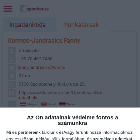
Ingatlaniroda
Munkatársak
Kormos-Jandrasics Fanny
Értékesítő
+36 70 467 7466
fanny.jandrasics@oh.hu
27 db
9700 Szombathely, Király utca 25.
https://www.facebook.com/OpenhouseSzo
mbathely
Magyar
Angol
Német
Az Ön adatainak védelme fontos a
számunkra
Mi és partnereink tárolunk és/vagy férünk hozzá információkhoz
egy eszközön, például sütik formájában, és személyes adatokat