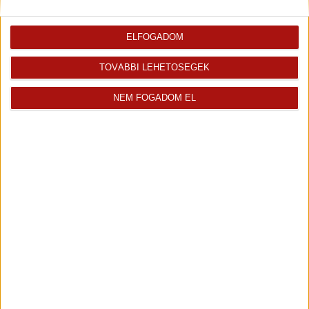
25 900 000 Ft
2
54 m
szobák: 2
ELFOGADOM
TOVÁBBI LEHETŐSÉGEK
Kormos-Jandrasics Fanny további ingatlanjai
NEM FOGADOM EL