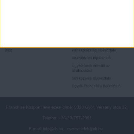
Rólunk
Elégedett ügyfeleink mondták
Openhouse cégcsoport
Értékbecslés
A központ munkatársai
Energetikai tanúsítvány
Szolgáltatásaink
CSR
Elérhetőségeink
Adatvédelmi beállítások
Blog
Panaszkezelési tájékoztató
Adatvédelmi tájékoztató
Ügyfeleknek értesítő az
átruházásról
Süti kezelési tájékoztató
Ügyfél-azonosítási tájékoztató
Franchise Központ levelezési címe: 9023 Győr, Verseny utca 32.
Telefon: +36-30-757-2991
E-mail:
info@oh.hu
eszrevetelek@oh.hu