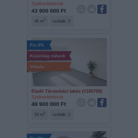
Székesfehérvár
43 900 000 Ft
2
45 m
szobák: 2
Fix 3%
Kizárólag nálunk
Videós
Eladó Társasházi lakás (#180758)
Székesfehérvár
49 900 000 Ft
2
54 m
szobák: 2