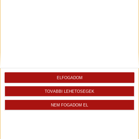
Fix 3%
Videós
Eladó Társasházi lakás (#182018)
Székesfehérvár
ELFOGADOM
44 900 000 Ft
2
43 m
szobák: 2
TOVÁBBI LEHETŐSÉGEK
NEM FOGADOM EL
Fix 3%
Kizárólag nálunk
Videós