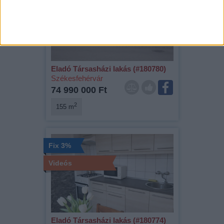
Kizárólag nálunk
Videós
Eladó Társasházi lakás (#180780)
Székesfehérvár
74 990 000 Ft
2
155 m
Fix 3%
Videós
Eladó Társasházi lakás (#180774)