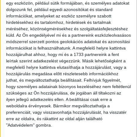
egy eszközön, például sütik formájában, és személyes adatokat
dolgozunk fel, például egyedi azonosítókat és standard
információkat, amelyeket az eszköz személyre szabott
Fix 3%
hirdetésekhez és tartalomhoz, hirdetések és tartalmak
méréséhez, közönségmérésekhez és szolgáltatásfejlesztéshez
Kizárólag nálunk
küld.
Az Ön engedélyével mi és a partnereink eszközleolvasásos
Videós
módszerrel szerzett pontos geolokációs adatokat és azonosítási
információkat is felhasználhatunk. A megfelelő helyre kattintva
hozzájárulhat ahhoz, hogy mi és a 1733 partnereink a fent
leírtak szerint adatkezelést végezzünk. Másik lehetőségként a
Eladó Családi ház (#183125)
megfelelő helyre kattintva elutasíthatja a hozzájárulást, vagy a
Székesfehérvár
hozzájárulás megadása előtt részletesebb információkhoz
111 500 000 Ft
juthat, és megváltoztathatja beállításait.
Felhívjuk figyelmét,
hogy személyes adatainak bizonyos kezeléséhez nem feltétlenül
2
114 m
szobák: 4
„A+“
szükséges az Ön hozzájárulása, de jogában áll tiltakozni az
ilyen jellegű adatkezelés ellen. A beállításai csak erre a
weboldalra érvényesek. Bármikor megváltoztathatja a
preferenciáit, vagy visszavonhatja hozzájárulását, ha visszatér
Fix 3%
erre az oldalra, és rákattint az oldal alján található
Kizárólag nálunk
"Adatvédelem" gombra.
Videós