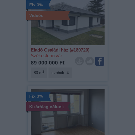
Fix 3%
Videós
Eladó Családi ház (#180720)
Székesfehérvár
89 000 000 Ft
2
80 m
szobák: 4
Fix 3%
Kizárólag nálunk