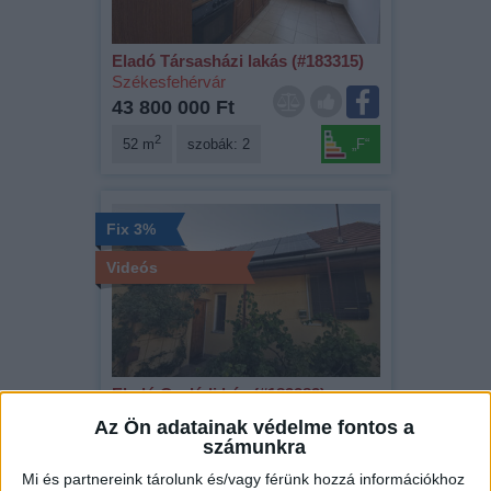
Eladó Társasházi lakás (#183315)
Székesfehérvár
43 800 000 Ft
2
52 m
szobák: 2
„F“
Fix 3%
Videós
Eladó Családi ház (#183283)
Székesfehérvár
Az Ön adatainak védelme fontos a
69 900 000 Ft
számunkra
2
90 m
szobák: 2
„C“
Mi és partnereink tárolunk és/vagy férünk hozzá információkhoz