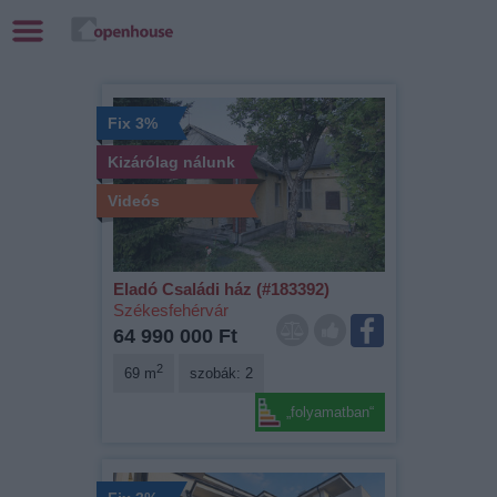
Fix 3%
Kizárólag nálunk
Videós
Eladó Családi ház (#183392)
Székesfehérvár
64 990 000 Ft
2
69 m
szobák: 2
„folyamatban“