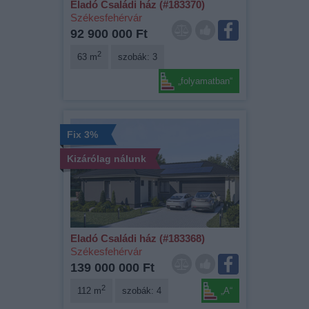
Eladó Családi ház (#183370)
Székesfehérvár
92 900 000 Ft
2
63 m
szobák: 3
„folyamatban“
Fix 3%
Kizárólag nálunk
Eladó Családi ház (#183368)
Székesfehérvár
139 000 000 Ft
2
112 m
szobák: 4
„A“