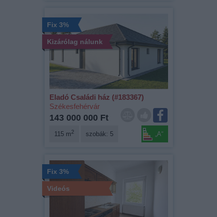
Fix 3%
Kizárólag nálunk
Eladó Családi ház (#183367)
Székesfehérvár
143 000 000 Ft
2
115 m
szobák: 5
„A“
Fix 3%
Videós