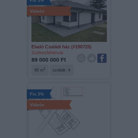
Fix 3%
Videós
Eladó Családi ház (#180725)
Székesfehérvár
89 000 000 Ft
2
80 m
szobák: 4
Fix 3%
Videós