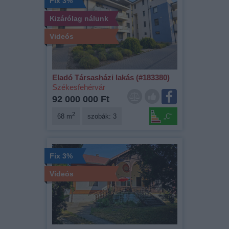
Fix 3%
Kizárólag nálunk
Videós
Eladó Társasházi lakás (#183380)
Székesfehérvár
92 000 000 Ft
2
68 m
szobák: 3
„C“
Fix 3%
Videós