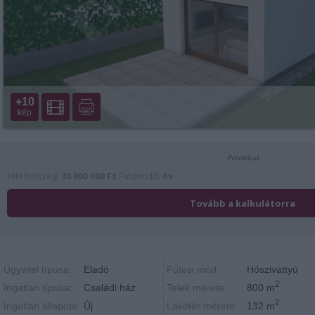
+10
kép
Ügyvitel típusa:
Eladó
Fűtési mód:
Hőszivattyú
2
Ingatlan típusa:
Családi ház
Telek mérete:
800 m
2
Ingatlan állapota:
Új
Lakótér mérete:
132 m