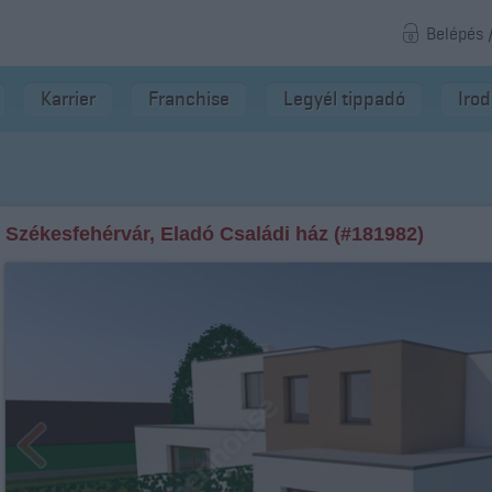
Belépés 
Karrier
Franchise
Legyél tippadó
Iro
Székesfehérvár, Eladó Családi ház (#181982)