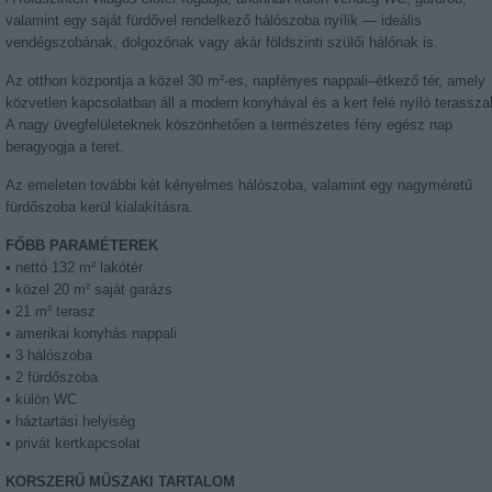
valamint egy saját fürdővel rendelkező hálószoba nyílik — ideális
vendégszobának, dolgozónak vagy akár földszinti szülői hálónak is.
Az otthon központja a közel 30 m²-es, napfényes nappali–étkező tér, amely
közvetlen kapcsolatban áll a modern konyhával és a kert felé nyíló terasszal
A nagy üvegfelületeknek köszönhetően a természetes fény egész nap
beragyogja a teret.
Az emeleten további két kényelmes hálószoba, valamint egy nagyméretű
fürdőszoba kerül kialakításra.
FŐBB PARAMÉTEREK
• nettó 132 m² lakótér
• közel 20 m² saját garázs
• 21 m² terasz
• amerikai konyhás nappali
• 3 hálószoba
• 2 fürdőszoba
• külön WC
• háztartási helyiség
• privát kertkapcsolat
KORSZERŰ MŰSZAKI TARTALOM