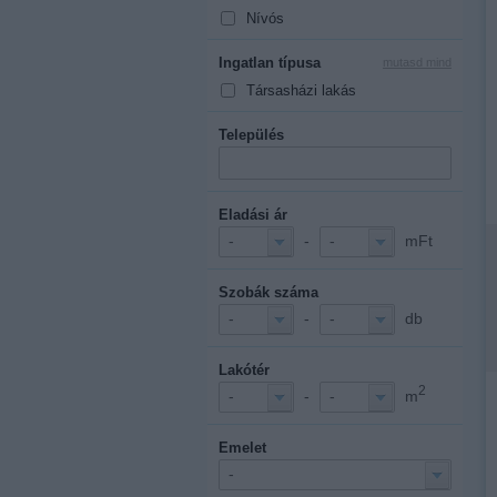
Nívós
Ingatlan típusa
mutasd mind
Társasházi lakás
Település
Eladási ár
-
mFt
-
-
Szobák száma
-
db
-
-
Lakótér
2
-
m
-
-
Emelet
-