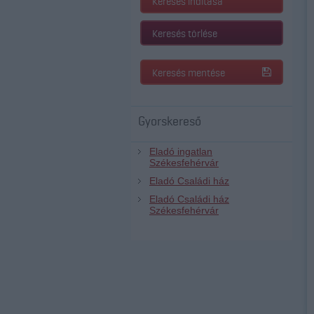
Keresés indítása
Keresés törlése
Keresés mentése
Gyorskereső
Eladó ingatlan
Székesfehérvár
Eladó Családi ház
Eladó Családi ház
Székesfehérvár