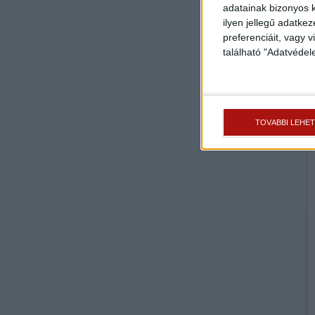
adatainak bizonyos k
ilyen jellegű adatke
preferenciáit, vagy v
található "Adatvéde
TOVÁBBI LEHE