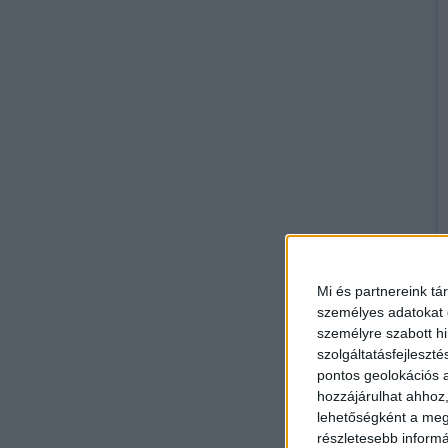
Mi és partnereink tá
személyes adatokat d
személyre szabott h
szolgáltatásfejleszté
pontos geolokációs a
hozzájárulhat ahhoz,
lehetőségként a megf
részletesebb informác