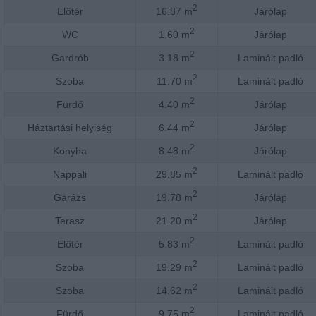
2
Előtér
16.87 m
Járólap
2
WC
1.60 m
Járólap
2
Gardrób
3.18 m
Laminált padló
2
Szoba
11.70 m
Laminált padló
2
Fürdő
4.40 m
Járólap
2
Háztartási helyiség
6.44 m
Járólap
2
Konyha
8.48 m
Járólap
2
Nappali
29.85 m
Laminált padló
2
Garázs
19.78 m
Járólap
2
Terasz
21.20 m
Járólap
2
Előtér
5.83 m
Laminált padló
2
Szoba
19.29 m
Laminált padló
2
Szoba
14.62 m
Laminált padló
2
Fürdő
9.75 m
Laminált padló