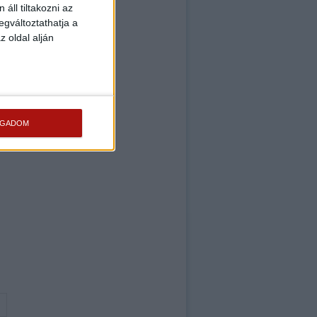
zú
áll tiltakozni az
egváltoztathatja a
z oldal alján
OGADOM