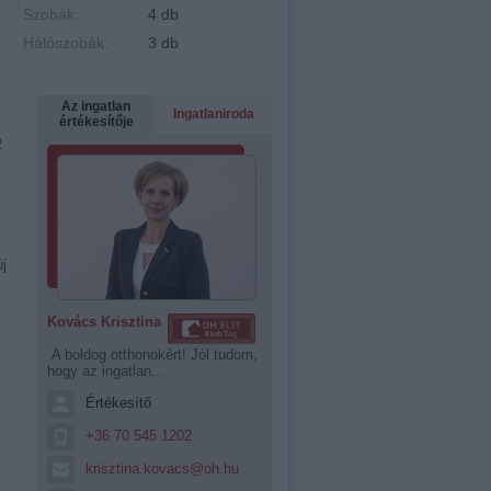
Szobák:
4 db
Hálószobák:
3 db
Az ingatlan
Ingatlaniroda
értékesítője
2
j
Kovács Krisztina
A boldog otthonokért! Jól tudom,
hogy az ingatlan...
Értékesítő
+36 70 545 1202
krisztina.kovacs@oh.hu