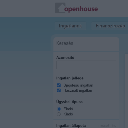
Ingatlanok
Finanszírozás
Keresés
Azonosító
Ingatlan jellege
Újépítésű ingatlan
Használt ingatlan
Ügyvitel típusa
Eladó
Kiadó
Ingatlan állapota
mutasd mind