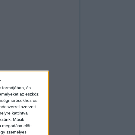
a
k formájában, és
 amelyeket az eszköz
zönségmérésekhez és
ódszerrel szerzett
elyre kattintva
ly
ezzünk. Másik
ás megadása előtt
hogy személyes