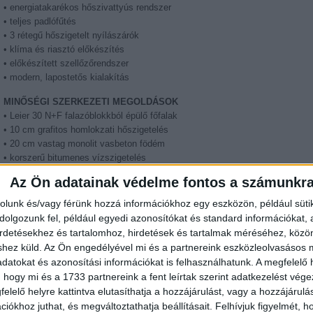
• energiatakarékos hőszivattyús rendszer
• teljes padlófűtés
• 3 rétegű hőszigetelt nyílászárók
• klíma és riasztó előkészítés
• előkészített szellőzőrendszer
• modern, lapostetős kialakítás
MINŐSÉGI SZERKEZETI MEGOLDÁSOK
• Leier 30 N+F falazóblokkból épülő főfalak
• 10 cm grafitos homlokzati hőszigetelés
• 20 cm vastag monolit vasbeton födém
• korszerű bitumenes vízszigetelés
• prémium Baumit homlokzati rendszer
Az Ön adatainak védelme fontos a számunkr
• Gealan 8000 műanyag nyílászárók aranytölgy színben
• 3 rétegű hőszigetelő üvegezés
rolunk és/vagy férünk hozzá információkhoz egy eszközön, például süti
• modern lapostető Villas Cosmofin szigeteléssel
olgozunk fel, például egyedi azonosítókat és standard információkat,
irdetésekhez és tartalomhoz, hirdetések és tartalmak méréséhez, kö
NYUGODT KERTVÁROSI KÖRNYEZET
shez küld.
Az Ön engedélyével mi és a partnereink eszközleolvasásos m
datokat és azonosítási információkat is felhasználhatunk. A megfelelő h
A telek több mint 50%-a zöldfelület marad, így valódi kertvárosi életérzés
várja új tulajdonosát. A környék rendezett, modern, családbarát övezet, ame
 hogy mi és a 1733 partnereink a fent leírtak szerint adatkezelést vég
egyszerre kínál nyugalmat és kiváló városi elérhetőséget.
elelő helyre kattintva elutasíthatja a hozzájárulást, vagy a hozzájárul
iókhoz juthat, és megváltoztathatja beállításait.
Felhívjuk figyelmét, 