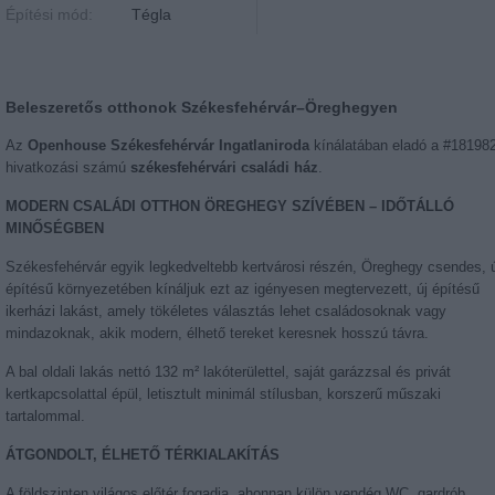
Építési mód:
Tégla
Beleszeretős otthonok Székesfehérvár–Öreghegyen
Az
Openhouse Székesfehérvár Ingatlaniroda
kínálatában eladó a #18198
hivatkozási számú
székesfehérvári családi ház
.
MODERN CSALÁDI OTTHON ÖREGHEGY SZÍVÉBEN – IDŐTÁLLÓ
MINŐSÉGBEN
Székesfehérvár egyik legkedveltebb kertvárosi részén, Öreghegy csendes, ú
építésű környezetében kínáljuk ezt az igényesen megtervezett, új építésű
ikerházi lakást, amely tökéletes választás lehet családosoknak vagy
mindazoknak, akik modern, élhető tereket keresnek hosszú távra.
A bal oldali lakás nettó 132 m² lakóterülettel, saját garázzsal és privát
kertkapcsolattal épül, letisztult minimál stílusban, korszerű műszaki
tartalommal.
ÁTGONDOLT, ÉLHETŐ TÉRKIALAKÍTÁS
A földszinten világos előtér fogadja, ahonnan külön vendég WC, gardrób,