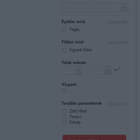
-
-
Építési mód
mutasd mind
Tégla
Fűtési mód
mutasd mind
Egyedi fűtés
Telek mérete
2
-
m
-
-
Vízparti
További paraméterek
mutasd mind
Zöld Hitel
Terasz
Erkély