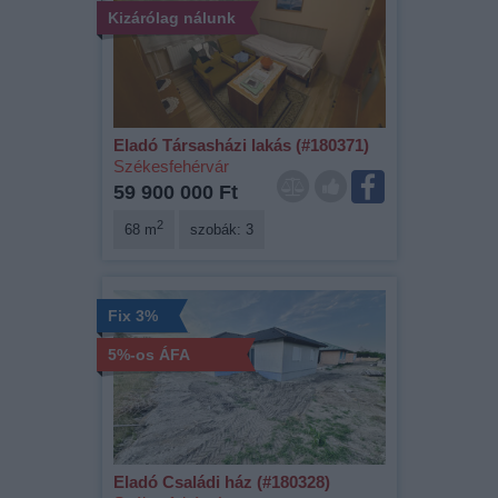
Kizárólag nálunk
Eladó Társasházi lakás (#180371)
Székesfehérvár
59 900 000 Ft
2
68 m
szobák: 3
Fix 3%
5%-os ÁFA
Eladó Családi ház (#180328)