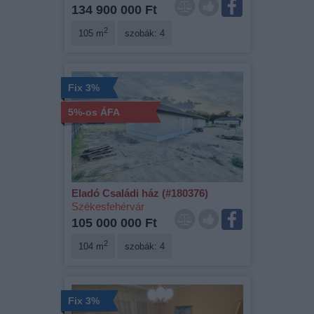
134 900 000 Ft
2
105 m
szobák: 4
Fix 3%
5%-os ÁFA
Eladó Családi ház (#180376)
Székesfehérvár
105 000 000 Ft
2
104 m
szobák: 4
Fix 3%