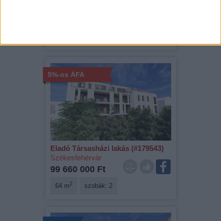
Székesfehérvár
63 510 000 Ft
2
42 m
szobák: 1
5%-os ÁFA
Eladó Társasházi lakás (#179543)
Székesfehérvár
99 660 000 Ft
2
64 m
szobák: 2