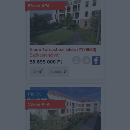
5%-os ÁFA
Eladó Társasházi lakás (#179538)
Székesfehérvár
58 695 000 Ft
2
39 m
szobák: 2
Fix 3%
5%-os ÁFA