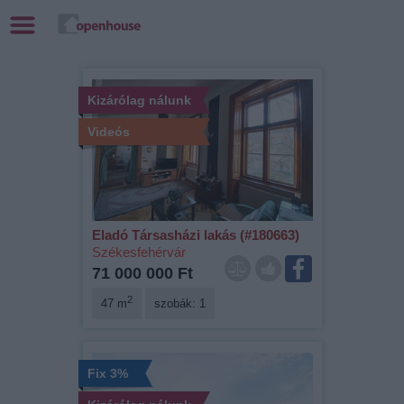
Kizárólag nálunk
Videós
Eladó Társasházi lakás (#180663)
Székesfehérvár
71 000 000 Ft
2
47 m
szobák: 1
Fix 3%