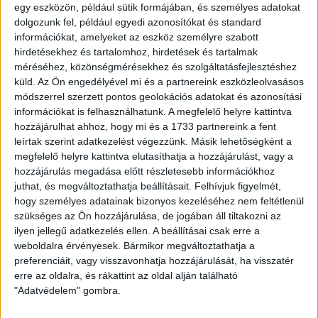
egy eszközön, például sütik formájában, és személyes adatokat
Kizárólag nálunk
dolgozunk fel, például egyedi azonosítókat és standard
információkat, amelyeket az eszköz személyre szabott
hirdetésekhez és tartalomhoz, hirdetések és tartalmak
méréséhez, közönségmérésekhez és szolgáltatásfejlesztéshez
küld.
Az Ön engedélyével mi és a partnereink eszközleolvasásos
módszerrel szerzett pontos geolokációs adatokat és azonosítási
Eladó Társasházi lakás (#180095)
információkat is felhasználhatunk. A megfelelő helyre kattintva
Székesfehérvár
hozzájárulhat ahhoz, hogy mi és a 1733 partnereink a fent
54 900 000 Ft
leírtak szerint adatkezelést végezzünk. Másik lehetőségként a
2
megfelelő helyre kattintva elutasíthatja a hozzájárulást, vagy a
53 m
szobák: 2
hozzájárulás megadása előtt részletesebb információkhoz
juthat, és megváltoztathatja beállításait.
Felhívjuk figyelmét,
hogy személyes adatainak bizonyos kezeléséhez nem feltétlenül
Fix 3%
szükséges az Ön hozzájárulása, de jogában áll tiltakozni az
ilyen jellegű adatkezelés ellen. A beállításai csak erre a
Kizárólag nálunk
weboldalra érvényesek. Bármikor megváltoztathatja a
preferenciáit, vagy visszavonhatja hozzájárulását, ha visszatér
5%-os ÁFA
erre az oldalra, és rákattint az oldal alján található
Videós
"Adatvédelem" gombra.