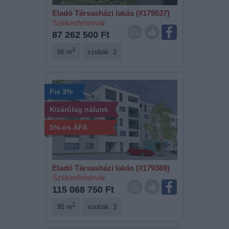
Eladó Társasházi lakás (#179537)
Székesfehérvár
87 262 500 Ft
2
66 m
szobák: 2
Fix 3%
Kizárólag nálunk
5%-os ÁFA
Eladó Társasházi lakás (#179369)
Székesfehérvár
115 068 750 Ft
2
95 m
szobák: 3