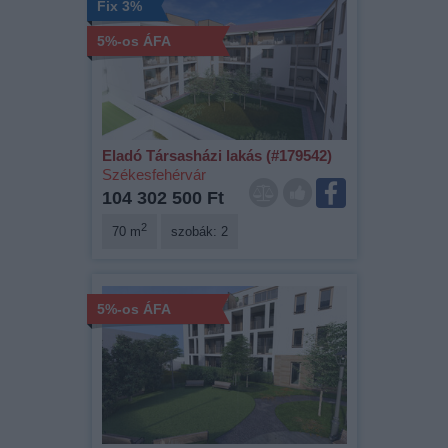
Fix 3%
5%-os ÁFA
Eladó Társasházi lakás (#179542)
Székesfehérvár
104 302 500 Ft
2
70 m
szobák: 2
5%-os ÁFA