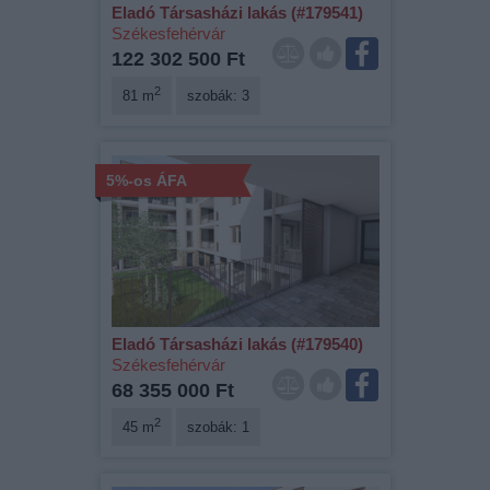
Eladó Társasházi lakás (#179541)
Székesfehérvár
122 302 500 Ft
2
81 m
szobák: 3
5%-os ÁFA
Eladó Társasházi lakás (#179540)
Székesfehérvár
68 355 000 Ft
2
45 m
szobák: 1