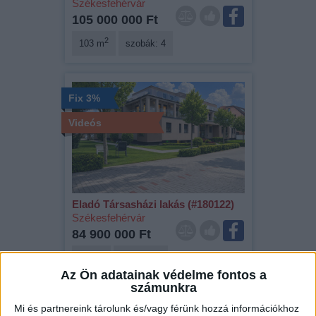
Székesfehérvár
105 000 000 Ft
2
103 m
szobák: 4
Fix 3%
Videós
Eladó Társasházi lakás (#180122)
Székesfehérvár
84 900 000 Ft
2
70 m
szobák: 3
Az Ön adatainak védelme fontos a
számunkra
Mi és partnereink tárolunk és/vagy férünk hozzá információkhoz
Fix 3%