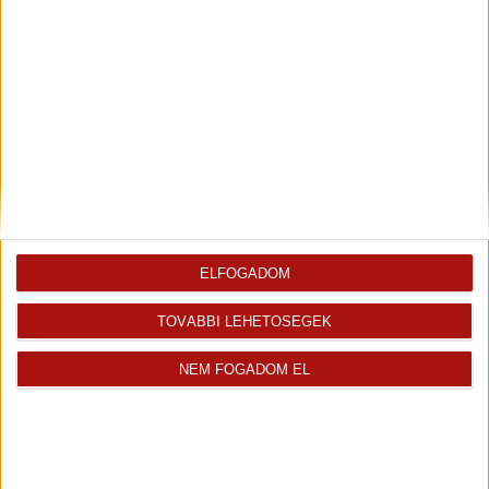
Eladó Társasházi lakás (#179954)
Székesfehérvár
79 800 000 Ft
2
49 m
szobák: 2
Fix 3%
ELFOGADOM
5%-os ÁFA
TOVÁBBI LEHETŐSÉGEK
NEM FOGADOM EL
Eladó Társasházi lakás (#179953)
Székesfehérvár
109 650 000 Ft
2