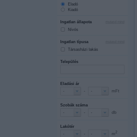
Eladó
Kiadó
Ingatlan állapota
mutasd mind
Nívós
Ingatlan típusa
mutasd mind
Társasházi lakás
Település
Eladási ár
-
mFt
-
-
Szobák száma
-
db
-
-
Lakótér
2
-
m
-
-