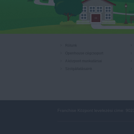
Rólunk
Openhouse cégcsoport
A központ munkatársai
Szolgáltatásaink
Franchise Központ levelezési címe: 902