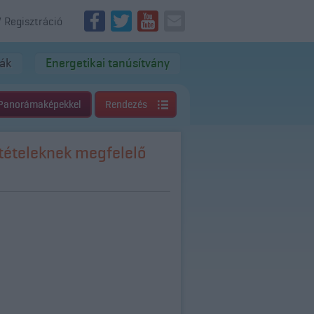
/ Regisztráció
dák
Energetikai tanúsítvány
Panorámaképekkel
Rendezés
ltételeknek megfelelő