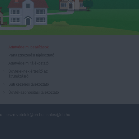
Adatvédelmi beállítások
Panaszkezelési tájékoztató
Adatvédelmi tájékoztató
Ügyfeleknek értesítő az
átruházásról
Süti kezelési tájékoztató
Ügyfél-azonosítási tájékoztató
hu
eszrevetelek@oh.hu
sales@oh.hu