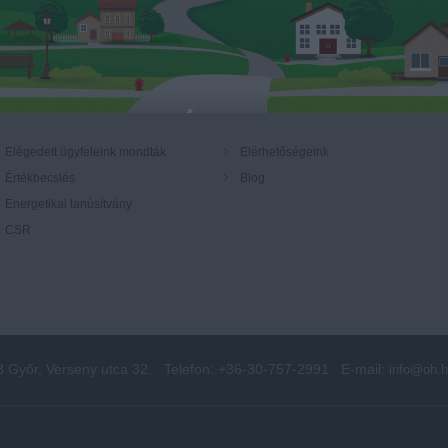
Elégedett ügyfeleink mondták
Elérhetőségeink
Értékbecslés
Blog
Energetikai tanúsítvány
CSR
3 Győr, Verseny utca 32.
Telefon: +36-30-757-2991
E-mail:
info@oh.