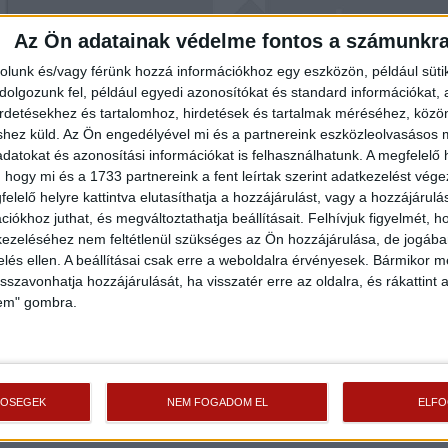
Az Ön adatainak védelme fontos a számunkr
rolunk és/vagy férünk hozzá információkhoz egy eszközön, például süti
olgozunk fel, például egyedi azonosítókat és standard információkat,
irdetésekhez és tartalomhoz, hirdetések és tartalmak méréséhez, kö
shez küld.
Az Ön engedélyével mi és a partnereink eszközleolvasásos m
datokat és azonosítási információkat is felhasználhatunk. A megfelelő h
 hogy mi és a 1733 partnereink a fent leírtak szerint adatkezelést vég
elelő helyre kattintva elutasíthatja a hozzájárulást, vagy a hozzájárul
iókhoz juthat, és megváltoztathatja beállításait.
Felhívjuk figyelmét, 
ezeléséhez nem feltétlenül szükséges az Ön hozzájárulása, de jogában 
zelés ellen. A beállításai csak erre a weboldalra érvényesek. Bármikor m
isszavonhatja hozzájárulását, ha visszatér erre az oldalra, és rákattint a
lem" gombra.
TŐSÉGEK
NEM FOGADOM EL
ELF