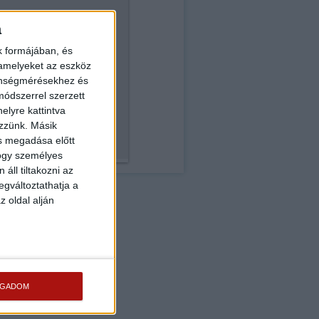
a
k formájában, és
 amelyeket az eszköz
zönségmérésekhez és
ódszerrel szerzett
elyre kattintva
ezzünk. Másik
ás megadása előtt
hogy személyes
áll tiltakozni az
egváltoztathatja a
z oldal alján
OGADOM