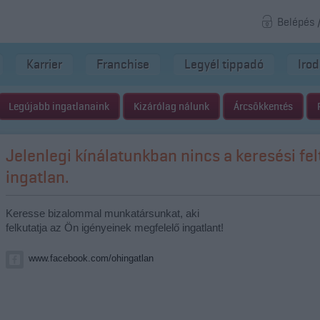
Belépés 
Karrier
Franchise
Legyél tippadó
Iro
Legújabb ingatlanaink
Kizárólag nálunk
Árcsökkentés
Jelenlegi kínálatunkban nincs a keresési fe
ingatlan.
Keresse bizalommal munkatársunkat, aki
felkutatja az Ön igényeinek megfelelő ingatlant!
www.facebook.com/ohingatlan