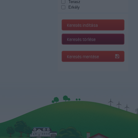
Terasz
Erkély
Keresés indítása
Keresés törlése
Keresés mentése