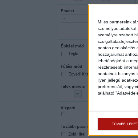
Emelet
-
Mi és partnereink tá
-
személyes adatokat d
-
személyre szabott h
szolgáltatásfejleszté
Építési mód
mutasd mind
pontos geolokációs a
Tégla
hozzájárulhat ahhoz,
lehetőségként a megf
Fűtési mód
mutasd mind
részletesebb informác
adatainak bizonyos k
Egyedi fűtés
ilyen jellegű adatke
Telek mérete
preferenciáit, vagy v
2
található "Adatvéde
-
m
-
-
Vízparti
TOVÁBBI LEHE
További paraméterek
mutasd mind
Zöld Hitel