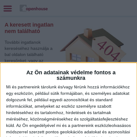
A keresett ingatlan
nem található
További ingatlanok
kereséséhez használja a
bal oldalon található
keresőnket, vagy az
alábbi gyorslinkek egyikét:
Az Ön adatainak védelme fontos a
számunkra
Mosonmagyaróvár
,
Eladó Családi ház
Mi és partnereink tárolunk és/vagy férünk hozzá információkhoz
Celldömölk
, Eladó Társasházi lakás, Családi ház
egy eszközön, például sütik formájában, és személyes adatokat
Kecskemét
, Eladó Társasházi lakás, Családi ház
dolgozunk fel, például egyedi azonosítókat és standard
információkat, amelyeket az eszköz személyre szabott
Tatabánya
, Eladó Társasházi lakás, Családi ház
hirdetésekhez és tartalomhoz, hirdetések és tartalmak
Szolnok
, Eladó Társasházi lakás
méréséhez, közönségmérésekhez és szolgáltatásfejlesztéshez
Jászberény
, Eladó Családi ház
küld.
Az Ön engedélyével mi és a partnereink eszközleolvasásos
Törökszentmiklós
, Eladó Családi ház
módszerrel szerzett pontos geolokációs adatokat és azonosítási