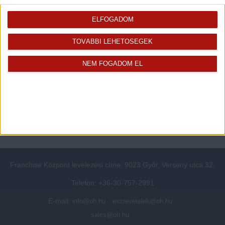
Rólunk
Elégedett ügyfeleink mondták
Openhouse cégcsoport
Értékbecslés
ELFOGADOM
A központ munkatársai
Energetikai tanúsítvány
TOVÁBBI LEHETŐSÉGEK
Szolgáltatásaink
CSR
Elérhetőségeink
Adatvédelmi beállítások
NEM FOGADOM EL
Blog
Panaszkezelési tájékoztató
Adatvédelmi tájékoztató
Ügyfeleknek értesítő az
átruházásról
Süti kezelési tájékoztató
Ügyfél-azonosítási tájékoztató
Franchise Központ levelezési címe: 9023 Győr, Verseny utca 32.
Telefon: +36-30-757-2991
E-mail:
info@oh.hu
eszrevetelek@oh.hu
sales@oh.hu