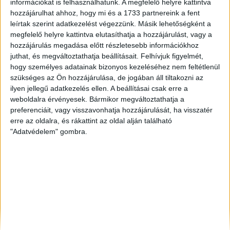
információkat is felhasználhatunk. A megfelelő helyre kattintva
Kaposvár
, Eladó Társasházi lakás, Családi ház
hozzájárulhat ahhoz, hogy mi és a 1733 partnereink a fent
Szombathely
, Eladó Társasházi lakás
leírtak szerint adatkezelést végezzünk. Másik lehetőségként a
Békéscsaba
, Eladó Társasházi lakás, Családi ház, Garázs,
megfelelő helyre kattintva elutasíthatja a hozzájárulást, vagy a
Házrész
hozzájárulás megadása előtt részletesebb információkhoz
juthat, és megváltoztathatja beállításait.
Felhívjuk figyelmét,
hogy személyes adatainak bizonyos kezeléséhez nem feltétlenül
szükséges az Ön hozzájárulása, de jogában áll tiltakozni az
ilyen jellegű adatkezelés ellen. A beállításai csak erre a
weboldalra érvényesek. Bármikor megváltoztathatja a
preferenciáit, vagy visszavonhatja hozzájárulását, ha visszatér
erre az oldalra, és rákattint az oldal alján található
"Adatvédelem" gombra.