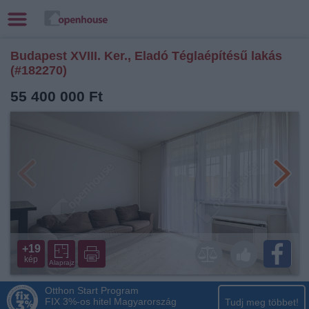
Budapest XVIII. Ker., Eladó Téglaépítésű lakás
(#182270)
55 400 000 Ft
+19
kép
Alaprajz
Otthon Start Program
FIX 3%-os hitel Magyarország
Tudj meg többet!