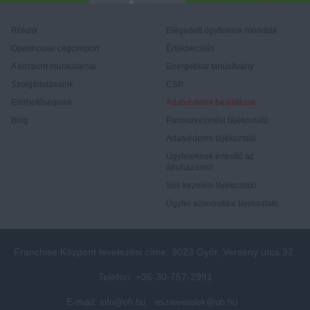
Rólunk
Elégedett ügyfeleink mondták
Openhouse cégcsoport
Értékbecslés
A központ munkatársai
Energetikai tanúsítvány
Szolgáltatásaink
CSR
Elérhetőségeink
Adatvédelmi beállítások
Blog
Panaszkezelési tájékoztató
Adatvédelmi tájékoztató
Ügyfeleknek értesítő az
átruházásról
Süti kezelési tájékoztató
Ügyfél-azonosítási tájékoztató
Franchise Központ levelezési címe: 9023 Győr, Verseny utca 32.
Telefon: +36-30-757-2991
E-mail:
info@oh.hu
eszrevetelek@oh.hu