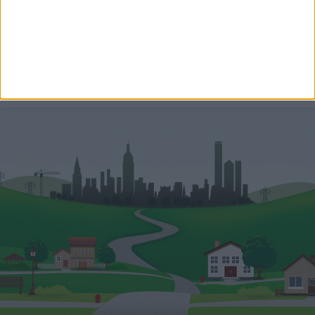
Németh Diána
Értékesítés támogató
+36-70-531-3146
diana.nemeth@oh.hu