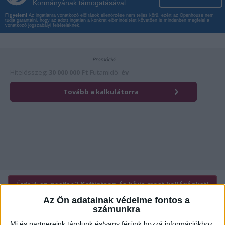
Kormányának támogatásával
Figyelem!
Az ingatlanra vonatkozó előírások ellenőrzése nem teljes körű, ezért az Openhouse nem
tudja garantálni, hogy az adott ingatlan a konkrét előminősítést követően is mindenben megfelel a
vonatkozó jogszabályi feltételeknek.
Érdekli az ingatlan?
Kattintson és hívja most kollégánkat!
Az Ön adatainak védelme fontos a
számunkra
Mi és partnereink tárolunk és/vagy férünk hozzá információkhoz