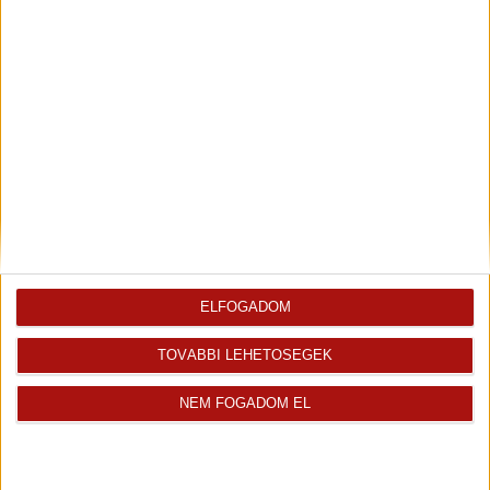
Szalai Hajnalka
Kiemelt ingatlanértékesítő
+36 70 467 7176
ELFOGADOM
hajnalka.szalai@oh.hu
Magyar
TOVÁBBI LEHETŐSÉGEK
NEM FOGADOM EL
Visszahívást kérek erről az
E-mail tájékoztatót kérek
ingatlanról az értékesítőtől
erről az ingatlanról