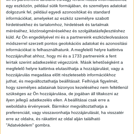
Ügyvitel típusa:
Eladó
egy eszközön, például sütik formájában, és személyes adatokat
dolgozunk fel, például egyedi azonosítókat és standard
Ingatlan típusa:
Téglaépítésű lakás
információkat, amelyeket az eszköz személyre szabott
Ingatlan állapota:
Jó
hirdetésekhez és tartalomhoz, hirdetések és tartalmak
méréséhez, közönségmérésekhez és szolgáltatásfejlesztéshez
Építési mód:
Tégla
küld.
Az Ön engedélyével mi és a partnereink eszközleolvasásos
módszerrel szerzett pontos geolokációs adatokat és azonosítási
Fűtési mód:
HÉRA/Konvektor
információkat is felhasználhatunk. A megfelelő helyre kattintva
2
hozzájárulhat ahhoz, hogy mi és a 1733 partnereink a fent
Lakótér mérete:
47 m
leírtak szerint adatkezelést végezzünk. Másik lehetőségként a
Közművek:
Villany, Gáz, Csatorna, Víz
megfelelő helyre kattintva elutasíthatja a hozzájárulást, vagy a
hozzájárulás megadása előtt részletesebb információkhoz
Építés éve:
1970
juthat, és megváltoztathatja beállításait.
Felhívjuk figyelmét,
hogy személyes adatainak bizonyos kezeléséhez nem feltétlenül
Szobák:
2 db
szükséges az Ön hozzájárulása, de jogában áll tiltakozni az
ilyen jellegű adatkezelés ellen. A beállításai csak erre a
weboldalra érvényesek. Bármikor megváltoztathatja a
Az
Openhouse Budapest City Home Ingatlaniroda
kínálatában eladó
preferenciáit, vagy visszavonhatja hozzájárulását, ha visszatér
a #182270 BO azonosítójú
Budapest XVIII. kerületi Téglaépítésű
erre az oldalra, és rákattint az oldal alján található
lakás
.
"Adatvédelem" gombra.