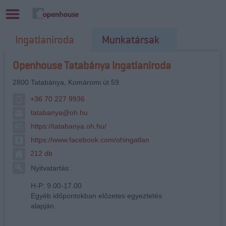
Ingatlaniroda
Munkatársak
Openhouse Tatabánya Ingatlaniroda
2800
Tatabánya
,
Komáromi út 59.
+36 70 227 9936
tatabanya@oh.hu
https://tatabanya.oh.hu/
https://www.facebook.com/ohingatlan
212 db
Nyitvatartás:
H-P: 9.00-17.00
Egyéb időpontokban előzetes egyeztetés
alapján.