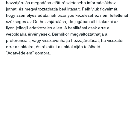
hozzájárulás megadása előtt részletesebb információkhoz
Köszöntjük az
OPENHOUSE Tatabánya Ingatlaniroda
juthat, és megváltoztathatja beállításait.
Felhívjuk figyelmét,
oldalán!
hogy személyes adatainak bizonyos kezeléséhez nem feltétlenül
Komárom - Esztergom megye legmodernebb
szükséges az Ön hozzájárulása, de jogában áll tiltakozni az
ingatlanirodája
Tatabánya
kedvelt részén
, Újvárosban a
ilyen jellegű adatkezelés ellen. A beállításai csak erre a
Komáromi utca 59.
szám alatt található. A magyar
weboldalra érvényesek. Bármikor megváltoztathatja a
tulajdonú
Openhouse Országos Ingatlan Hálózat
preferenciáit, vagy visszavonhatja hozzájárulását, ha visszatér
színeiben működünk már több éve az egyre bővülő
erre az oldalra, és rákattint az oldal alján található
hálózat tagjaként: Ügyfeleink érdekében a legújabb
"Adatvédelem" gombra.
ingatlanértékesítési technikákat bevetve.
A fő működési területünk elsősorban
Tatabánya, Tata
,
azonban hozzánk tartozik
Komárom, Oroszlány, Kisbér
és környéke.
Eladó - kiadó
,
használt és új,
családi házak,
ikerházak, sorházak, lakások, irodák, üzlethelyiségek
közvetítésével foglalkozunk. A kínálatból nem hiányozhat
a magas színvonalú
irodaházak bérbeadása
sem.
Amennyiben nem rendelkezik elegendő önerővel álmai
otthonának megvásárlásához, ebben is nyújtunk
megoldást ingyenes
„jó" hitel
ügyintézéssel.