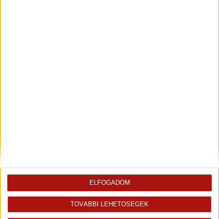
Leaflet
| Tiles ©
OpenStreetMap
| Map data ©
OpenStreetMap
|
CC-BY-SA
ELFOGADOM
Referenciák
2026. június 16.
TOVÁBBI LEHETŐSÉGEK
Köszönet és ajánlás!