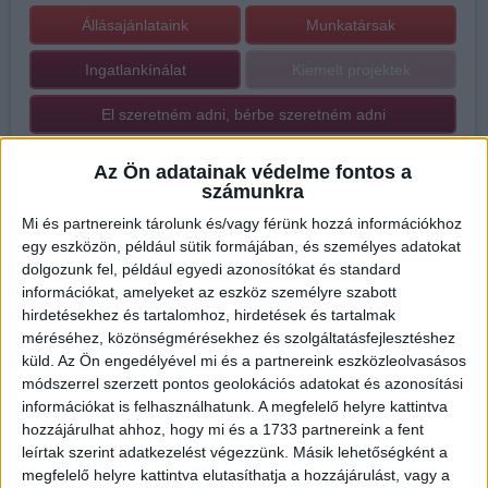
Állásajánlataink
Munkatársak
Ingatlankínálat
Kiemelt projektek
El szeretném adni, bérbe szeretném adni
Az Ön adatainak védelme fontos a
számunkra
Mi és partnereink tárolunk és/vagy férünk hozzá információkhoz
egy eszközön, például sütik formájában, és személyes adatokat
dolgozunk fel, például egyedi azonosítókat és standard
információkat, amelyeket az eszköz személyre szabott
hirdetésekhez és tartalomhoz, hirdetések és tartalmak
méréséhez, közönségmérésekhez és szolgáltatásfejlesztéshez
küld.
Az Ön engedélyével mi és a partnereink eszközleolvasásos
módszerrel szerzett pontos geolokációs adatokat és azonosítási
információkat is felhasználhatunk. A megfelelő helyre kattintva
hozzájárulhat ahhoz, hogy mi és a 1733 partnereink a fent
leírtak szerint adatkezelést végezzünk. Másik lehetőségként a
Iroda bemutatása
megfelelő helyre kattintva elutasíthatja a hozzájárulást, vagy a