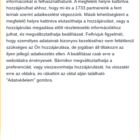
információkat is felhasználhatunk. A megfelelő helyre kattintva
Kaposvár
, Eladó Társasházi lakás, Családi ház
hozzájárulhat ahhoz, hogy mi és a 1733 partnereink a fent
leírtak szerint adatkezelést végezzünk. Másik lehetőségként a
Békéscsaba
, Eladó Társasházi lakás
megfelelő helyre kattintva elutasíthatja a hozzájárulást, vagy a
Debrecen
, Kiadó Családi ház
hozzájárulás megadása előtt részletesebb információkhoz
juthat, és megváltoztathatja beállításait.
Felhívjuk figyelmét,
hogy személyes adatainak bizonyos kezeléséhez nem feltétlenül
szükséges az Ön hozzájárulása, de jogában áll tiltakozni az
ilyen jellegű adatkezelés ellen. A beállításai csak erre a
weboldalra érvényesek. Bármikor megváltoztathatja a
preferenciáit, vagy visszavonhatja hozzájárulását, ha visszatér
erre az oldalra, és rákattint az oldal alján található
"Adatvédelem" gombra.