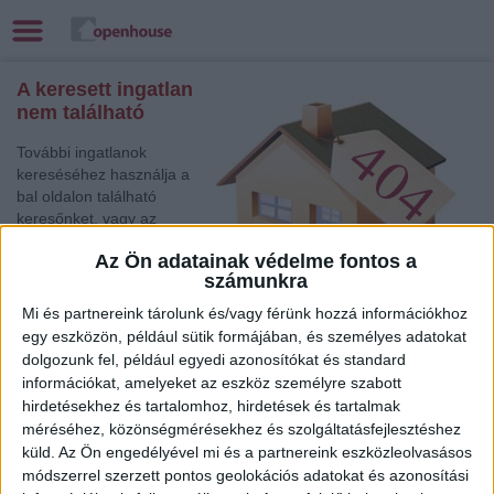
A keresett ingatlan
nem található
További ingatlanok
kereséséhez használja a
bal oldalon található
keresőnket, vagy az
alábbi gyorslinkek egyikét:
Az Ön adatainak védelme fontos a
számunkra
Győr
, Eladó és Kiadó
Társasházi lakás,
Mi és partnereink tárolunk és/vagy férünk hozzá információkhoz
Családi ház, Garázs, Házrész, Hotel, Ikerház
egy eszközön, például sütik formájában, és személyes adatokat
Szombathely
, Eladó Családi ház
dolgozunk fel, például egyedi azonosítókat és standard
Budaörs
, Eladó Társasházi lakás
információkat, amelyeket az eszköz személyre szabott
Balatonboglár
, Eladó Társasházi lakás
hirdetésekhez és tartalomhoz, hirdetések és tartalmak
méréséhez, közönségmérésekhez és szolgáltatásfejlesztéshez
Székesfehérvár
, Eladó Családi ház
küld.
Az Ön engedélyével mi és a partnereink eszközleolvasásos
Győr
, Eladó Társasházi lakás
módszerrel szerzett pontos geolokációs adatokat és azonosítási
Tatabánya
, Eladó Társasházi lakás