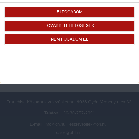
Rólunk
Elégedett ügyfeleink mondták
Openhouse cégcsoport
Értékbecslés
ELFOGADOM
A központ munkatársai
Energetikai tanúsítvány
TOVÁBBI LEHETŐSÉGEK
Szolgáltatásaink
CSR
Elérhetőségeink
Adatvédelmi beállítások
NEM FOGADOM EL
Blog
Panaszkezelési tájékoztató
Adatvédelmi tájékoztató
Ügyfeleknek értesítő az
átruházásról
Süti kezelési tájékoztató
Ügyfél-azonosítási tájékoztató
Franchise Központ levelezési címe: 9023 Győr, Verseny utca 32.
Telefon: +36-30-757-2991
E-mail:
info@oh.hu
eszrevetelek@oh.hu
sales@oh.hu