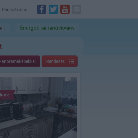
/ Regisztráció
dák
Energetikai tanúsítvány
t
Panorámaképekkel
Rendezés
álunk