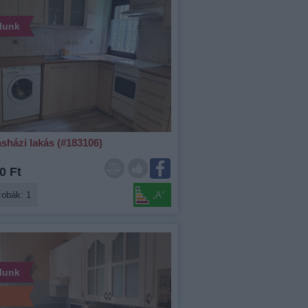
álunk
sházi lakás (#183106)
0 Ft
zobák: 1
„A“
álunk