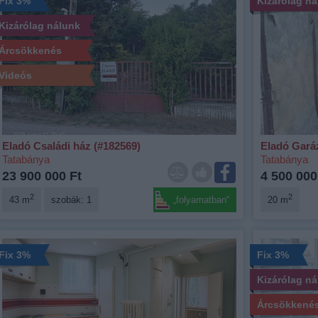
Fix 3%
Kizárólag n
Kizárólag nálunk
Árcsökkenés
Videós
Eladó Családi ház (#182569)
Eladó Gará
Tatabánya
Tatabánya
23 900 000 Ft
4 500 000
2
2
43 m
szobák: 1
„folyamatban“
20 m
Fix 3%
Fix 3%
Kizárólag n
Árcsökkené