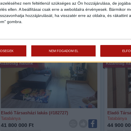
ezeléséhez nem feltétlenül szükséges az Ön hozzájárulása, de jogában 
Eladó Társasházi lakás (#182921)
Eladó Társa
zelés ellen. A beállításai csak erre a weboldalra érvényesek. Bármikor m
Tatabánya
Tatabánya
isszavonhatja hozzájárulását, ha visszatér erre az oldalra, és rákattint a
40 990 000 Ft
59 990 00
lem" gombra.
2
2
53 m
szobák: 2
„A++“
67 m
s
TŐSÉGEK
NEM FOGADOM EL
ELF
Fix 3%
Fix 3%
Kizárólag nálunk
Kizárólag n
Eladó Társasházi lakás (#182727)
Eladó Társa
Tatabánya
Tatabánya
41 800 000 Ft
44 900 00