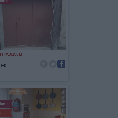
álunk
zs (#182501)
 Ft
álunk
s