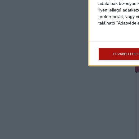
adatainak bizonyos k
ilyen jellegű adatke
preferenciáit, vagy v
található "Adatvéde
TOVÁBBI LEHE