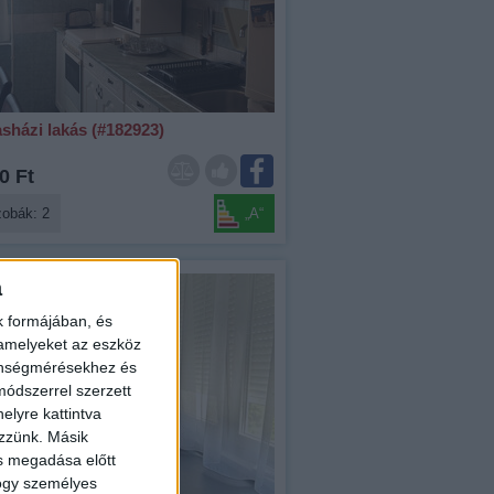
sházi lakás (#182923)
0 Ft
zobák: 2
„A“
a
k formájában, és
álunk
 amelyeket az eszköz
zönségmérésekhez és
ódszerrel szerzett
elyre kattintva
ezzünk. Másik
ás megadása előtt
hogy személyes