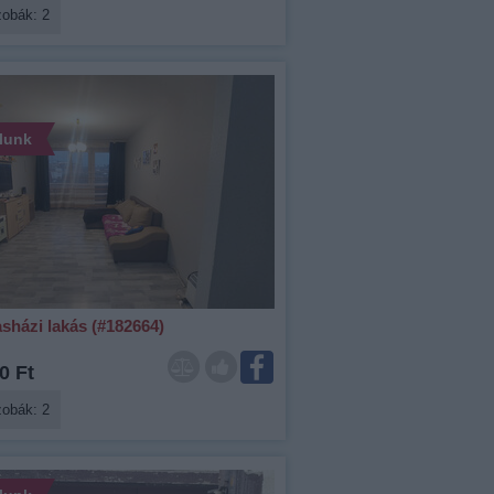
zobák: 2
álunk
sházi lakás (#182664)
0 Ft
zobák: 2