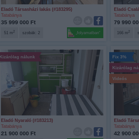
Eladó Társasházi lakás (#183295)
Eladó Csalá
Tatabánya
Tatabánya
35 999 000 Ft
79 990 00
2
2
51 m
szobák: 2
„folyamatban“
166 m
Kizárólag nálunk
Fix 3%
Kizárólag n
Videós
Eladó Nyaraló (#183213)
Eladó Társa
Tatabánya
Tatabánya
21 900 000 Ft
42 900 00