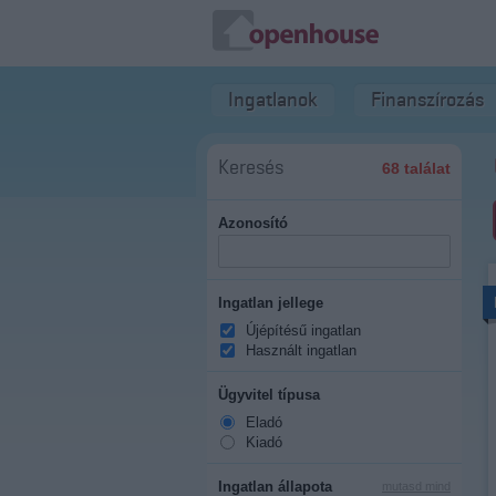
Ingatlanok
Finanszírozás
Keresés
68 találat
Azonosító
Ingatlan jellege
Újépítésű ingatlan
Használt ingatlan
Ügyvitel típusa
Eladó
Kiadó
Ingatlan állapota
mutasd mind