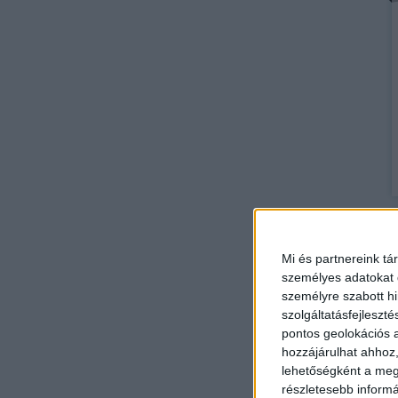
Mi és partnereink tá
személyes adatokat d
személyre szabott h
szolgáltatásfejleszté
pontos geolokációs a
hozzájárulhat ahhoz,
lehetőségként a megf
részletesebb informác