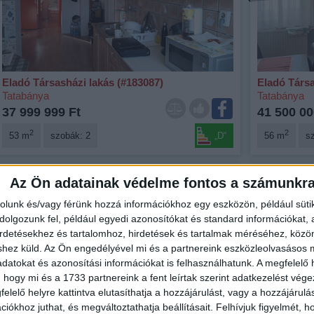
Eladó Társasházi lakás (#183087)
Eladó Társa
Tatabánya
Tatabánya
37 999 999 Ft
41 500 00
2
2
53 m
szobák: 2
„D“
56 m
s
Az Ön adatainak védelme fontos a számunkr
Fix 3%
Fix 3%
rolunk és/vagy férünk hozzá információkhoz egy eszközön, például süti
Kizárólag nálunk
Kizárólag n
olgozunk fel, például egyedi azonosítókat és standard információkat,
irdetésekhez és tartalomhoz, hirdetések és tartalmak méréséhez, kö
Árcsökkenés
shez küld.
Az Ön engedélyével mi és a partnereink eszközleolvasásos m
datokat és azonosítási információkat is felhasználhatunk. A megfelelő h
Videós
 hogy mi és a 1733 partnereink a fent leírtak szerint adatkezelést vég
elelő helyre kattintva elutasíthatja a hozzájárulást, vagy a hozzájárul
iókhoz juthat, és megváltoztathatja beállításait.
Felhívjuk figyelmét, 