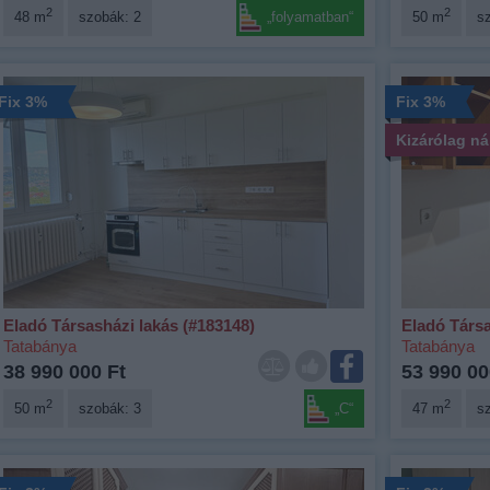
2
2
48 m
szobák: 2
„folyamatban“
50 m
s
Fix 3%
Fix 3%
Kizárólag n
Eladó Társasházi lakás (#183148)
Eladó Társa
Tatabánya
Tatabánya
38 990 000 Ft
53 990 00
2
2
50 m
szobák: 3
„C“
47 m
s