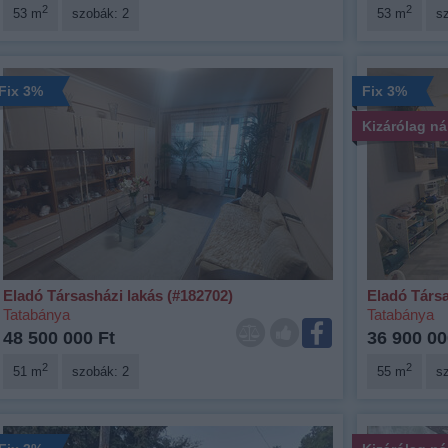
2
2
53 m
szobák: 2
53 m
s
Fix 3%
Fix 3%
Kizárólag n
Eladó Társasházi lakás (#182702)
Eladó Társa
Tatabánya
Tatabánya
48 500 000 Ft
36 900 00
2
2
51 m
szobák: 2
55 m
s