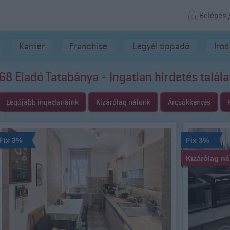
Belépés 
Karrier
Franchise
Legyél tippadó
Iro
68 Eladó Tatabánya - Ingatlan hirdetés talála
Legújabb ingatlanaink
Kizárólag nálunk
Árcsökkentés
Fix 3%
Fix 3%
Kizárólag n