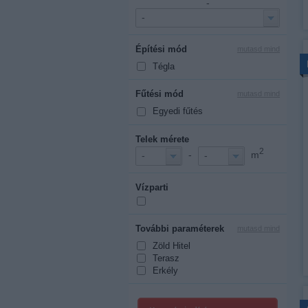
-
-
Építési mód
mutasd mind
Tégla
Fűtési mód
mutasd mind
Egyedi fűtés
Telek mérete
2
-
m
-
-
Vízparti
További paraméterek
mutasd mind
Zöld Hitel
Terasz
Erkély