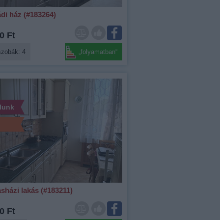
di ház (#183264)
0 Ft
szobák: 4
„folyamatban“
álunk
sházi lakás (#183211)
0 Ft