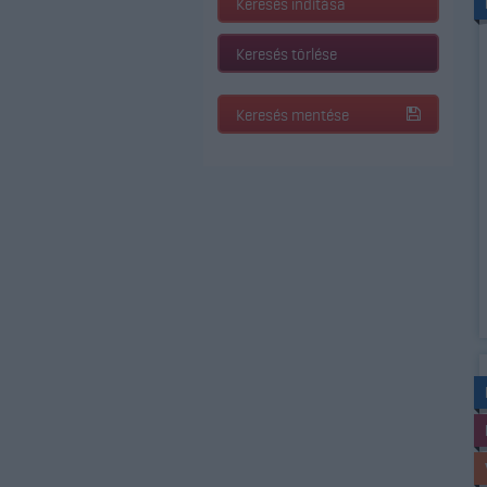
Keresés indítása
Keresés törlése
Keresés mentése