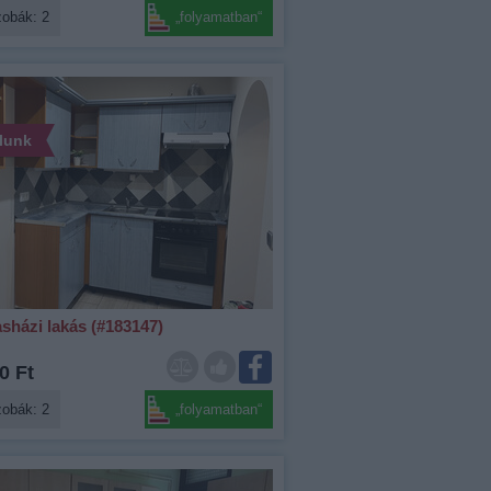
zobák: 2
„folyamatban“
álunk
sházi lakás (#183147)
0 Ft
zobák: 2
„folyamatban“