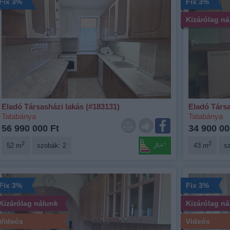
Fix 3%
Fix 3%
Kizárólag n
Eladó Társasházi lakás (#183131)
Eladó Társa
Tatabánya
Tatabánya
56 990 000 Ft
34 900 00
2
2
52 m
szobák: 2
„A+“
43 m
s
Fix 3%
Fix 3%
Kizárólag nálunk
Kizárólag n
Videós
Videós