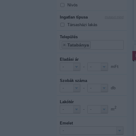
Nívós
Ingatlan típusa
mutasd mind
Társasházi lakás
Település
Tatabánya
Eladási ár
-
mFt
-
-
Szobák száma
-
db
-
-
Lakótér
2
-
m
-
-
Emelet
-