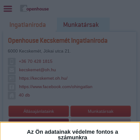
Ingatlaniroda
Munkatársak
Openhouse Kecskemét Ingatlaniroda
6000
Kecskemét
,
Jókai utca 21.
+36 70 428 1815
kecskemet@oh.hu
https://kecskemet.oh.hu/
https://www.facebook.com/ohingatlan
40 db
Állásajánlataink
Munkatársak
Ingatlankínálat
Kiemelt projektek
Az Ön adatainak védelme fontos a
El szeretném adni, bérbe szeretném adni
számunkra