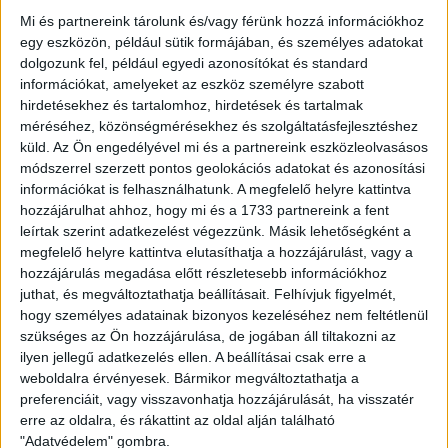
Mi és partnereink tárolunk és/vagy férünk hozzá információkhoz
egy eszközön, például sütik formájában, és személyes adatokat
dolgozunk fel, például egyedi azonosítókat és standard
információkat, amelyeket az eszköz személyre szabott
hirdetésekhez és tartalomhoz, hirdetések és tartalmak
méréséhez, közönségmérésekhez és szolgáltatásfejlesztéshez
küld.
Az Ön engedélyével mi és a partnereink eszközleolvasásos
módszerrel szerzett pontos geolokációs adatokat és azonosítási
információkat is felhasználhatunk. A megfelelő helyre kattintva
hozzájárulhat ahhoz, hogy mi és a 1733 partnereink a fent
leírtak szerint adatkezelést végezzünk. Másik lehetőségként a
megfelelő helyre kattintva elutasíthatja a hozzájárulást, vagy a
hozzájárulás megadása előtt részletesebb információkhoz
juthat, és megváltoztathatja beállításait.
Felhívjuk figyelmét,
+
hogy személyes adatainak bizonyos kezeléséhez nem feltétlenül
-
szükséges az Ön hozzájárulása, de jogában áll tiltakozni az
ilyen jellegű adatkezelés ellen. A beállításai csak erre a
weboldalra érvényesek. Bármikor megváltoztathatja a
preferenciáit, vagy visszavonhatja hozzájárulását, ha visszatér
erre az oldalra, és rákattint az oldal alján található
"Adatvédelem" gombra.