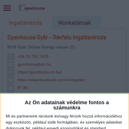
Ingatlaniroda
Munkatársak
Openhouse Győr - Révfalu Ingatlaniroda
9026
Győr
,
Dózsa György rakpart 13.
+36 70 716 7420
gyordozsa@oh.hu
https://gyordozsa.oh.hu/
https://www.facebook.com/ohingatlan
97 db
9026 Győr, Dózsa György rakpart 13.
Az Ön adatainak védelme fontos a
számunkra
Állásajánlataink
Munkatársak
Mi és partnereink tárolunk és/vagy férünk hozzá információkhoz
egy eszközön, például sütik formájában, és személyes adatokat
Ingatlankínálat
Kiemelt projektek
dolgozunk fel, például egyedi azonosítókat és standard