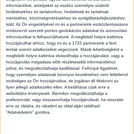
információkat, amelyeket az eszköz személyre szabott
El szeretném adni, bérbe szeretném adni
hirdetésekhez és tartalomhoz, hirdetések és tartalmak
méréséhez, közönségmérésekhez és szolgáltatásfejlesztéshez
küld.
Az Ön engedélyével mi és a partnereink eszközleolvasásos
módszerrel szerzett pontos geolokációs adatokat és azonosítási
információkat is felhasználhatunk. A megfelelő helyre kattintva
hozzájárulhat ahhoz, hogy mi és a 1733 partnereink a fent
leírtak szerint adatkezelést végezzünk. Másik lehetőségként a
megfelelő helyre kattintva elutasíthatja a hozzájárulást, vagy a
hozzájárulás megadása előtt részletesebb információkhoz
juthat, és megváltoztathatja beállításait.
Felhívjuk figyelmét,
hogy személyes adatainak bizonyos kezeléséhez nem feltétlenül
szükséges az Ön hozzájárulása, de jogában áll tiltakozni az
ilyen jellegű adatkezelés ellen. A beállításai csak erre a
weboldalra érvényesek. Bármikor megváltoztathatja a
preferenciáit, vagy visszavonhatja hozzájárulását, ha visszatér
erre az oldalra, és rákattint az oldal alján található
Iroda kiemelt ajánlatai
"Adatvédelem" gombra.
Fix 3%