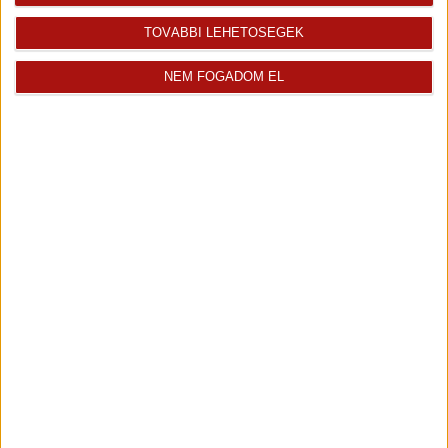
TOVÁBBI LEHETŐSÉGEK
NEM FOGADOM EL
Rólunk
Elégedett ügyfeleink mondták
Openhouse cégcsoport
Értékbecslés
A központ munkatársai
Energetikai tanúsítvány
Szolgáltatásaink
CSR