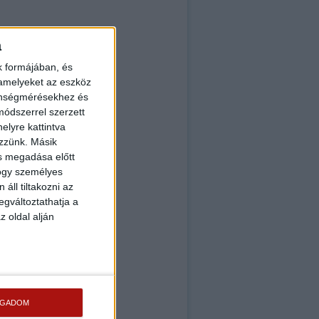
a
k formájában, és
 amelyeket az eszköz
zönségmérésekhez és
ódszerrel szerzett
elyre kattintva
ezzünk. Másik
ás megadása előtt
hogy személyes
áll tiltakozni az
egváltoztathatja a
z oldal alján
OGADOM