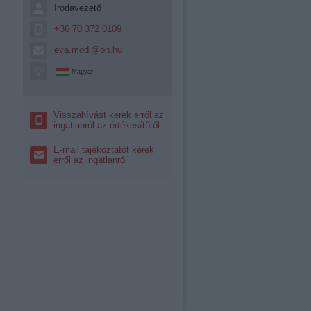
Irodavezető
+36 70 372 0109
eva.modi@oh.hu
Magyar
Visszahívást kérek erről az
ingatlanról az értékesítőtől
E-mail tájékoztatót kérek
erről az ingatlanról