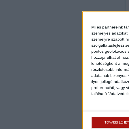
Mi és partnereink tá
személyes adatokat d
személyre szabott h
szolgáltatásfejleszté
pontos geolokációs a
hozzájárulhat ahhoz,
lehetőségként a megf
részletesebb informác
adatainak bizonyos k
ilyen jellegű adatke
preferenciáit, vagy v
található "Adatvéde
TOVÁBBI LEHE