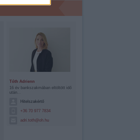
Tóth Adrienn
16 év bankszakmában eltöltött idő
után...
Hitelszakértő
+36 70 977 7834
adri.toth@oh.hu