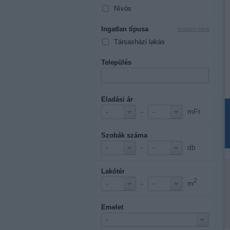
Nívós
Ingatlan típusa
mutasd mind
Társasházi lakás
Település
Eladási ár
-
mFt
-
-
Szobák száma
-
db
-
-
Lakótér
2
-
m
-
-
Emelet
-