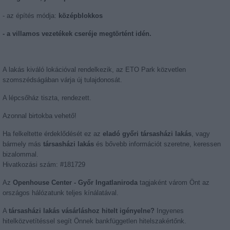
- az építés módja:
középblokkos
- a villamos vezetékek cseréje megtörtént idén.
A lakás kiváló lokációval rendelkezik, az ETO Park közvetlen
szomszédságában várja új tulajdonosát.
A lépcsőház tiszta, rendezett.
Azonnal birtokba vehető!
Ha felkeltette érdeklődését ez az
eladó győri társasházi lakás
, vagy
bármely más
társasházi lakás
és bővebb információt szeretne, keressen
bizalommal.
Hivatkozási szám: #181729
Az
Openhouse Center - Győr Ingatlaniroda
tagjaként várom Önt az
országos hálózatunk teljes kínálatával.
A
társasházi lakás vásárláshoz hitelt igényelne?
Ingyenes
hitelközvetítéssel segít Önnek bankfüggetlen hitelszakértőnk.