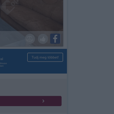
Tudj meg többet!
al
enhouse
nben