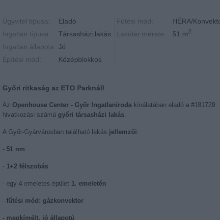
Ügyvitel típusa:
Eladó
Fűtési mód:
HÉRA/Konvekt
2
Ingatlan típusa:
Társasházi lakás
Lakótér mérete:
51 m
Ingatlan állapota:
Jó
Építési mód:
Középblokkos
Győri ritkaság az ETO Parknál!
Az
Openhouse Center - Győr Ingatlaniroda
kínálatában eladó a #181729
hivatkozási számú
győri társasházi lakás
.
A Győr-Gyárvárosban található lakás
jellemzői
:
-
51 nm
-
1+2 félszobás
- egy 4 emeletes épület
1. emeletén
-
fűtési mód: gázkonvektor
- megkímélt, jó állapotú