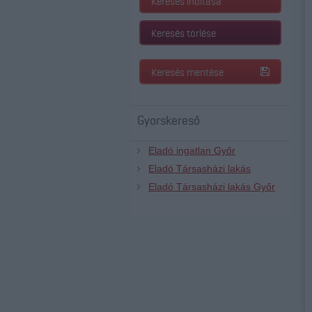
Keresés indítása
Keresés törlése
Keresés mentése
Gyorskereső
Eladó ingatlan Győr
Eladó Társasházi lakás
Eladó Társasházi lakás Győr