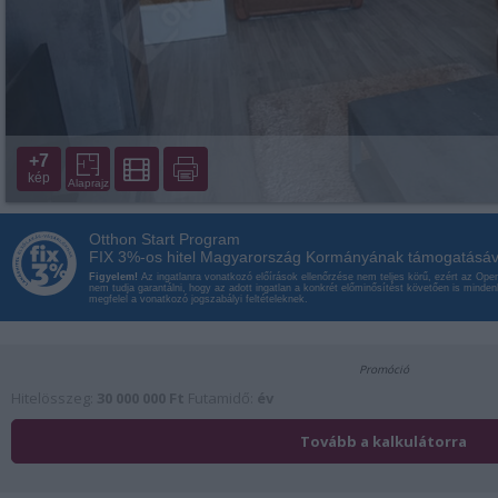
+7
kép
Alaprajz
Otthon Start Program
FIX 3%-os hitel Magyarország Kormányának támogatásáv
Figyelem!
Az ingatlanra vonatkozó előírások ellenőrzése nem teljes körű, ezért az Op
nem tudja garantálni, hogy az adott ingatlan a konkrét előminősítést követően is minde
megfelel a vonatkozó jogszabályi feltételeknek.