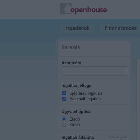
Ingatlanok
Finanszírozás
Keresés
Azonosító
Ingatlan jellege
Újépítésű ingatlan
Használt ingatlan
Ügyvitel típusa
Eladó
Kiadó
Ingatlan állapota
mutasd mind