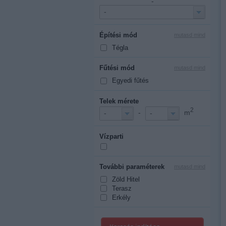
-
-
Építési mód
mutasd mind
Tégla
Fűtési mód
mutasd mind
Egyedi fűtés
Telek mérete
2
-
m
-
-
Vízparti
További paraméterek
mutasd mind
Zöld Hitel
Terasz
Erkély