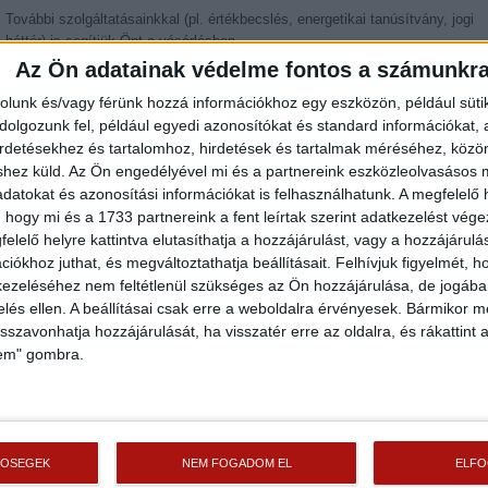
További szolgáltatásainkkal (pl. értékbecslés, energetikai tanúsítvány, jogi
háttér) is segítjük Önt a vásárlásban.
Az Ön adatainak védelme fontos a számunkr
rolunk és/vagy férünk hozzá információkhoz egy eszközön, például süti
Az otthon érték. Az ingatlan üzlet.
olgozunk fel, például egyedi azonosítókat és standard információkat,
irdetésekhez és tartalomhoz, hirdetések és tartalmak méréséhez, kö
Helyiségek
shez küld.
Az Ön engedélyével mi és a partnereink eszközleolvasásos m
datokat és azonosítási információkat is felhasználhatunk. A megfelelő h
Helyiség
Alapterület
Padlóburkolat
 hogy mi és a 1733 partnereink a fent leírtak szerint adatkezelést vég
2
Szoba
7.00 m
Laminált padló
elelő helyre kattintva elutasíthatja a hozzájárulást, vagy a hozzájárul
iókhoz juthat, és megváltoztathatja beállításait.
Felhívjuk figyelmét, 
2
Szoba
8.00 m
Laminált padló
ezeléséhez nem feltétlenül szükséges az Ön hozzájárulása, de jogában 
2
zelés ellen. A beállításai csak erre a weboldalra érvényesek. Bármikor m
Nappali
23.00 m
Laminált padló
isszavonhatja hozzájárulását, ha visszatér erre az oldalra, és rákattint a
2
Konyha
5.00 m
Járólap
lem" gombra.
2
Fürdő
3.00 m
Járólap
2
Kamra
1.00 m
Járólap
2
Előtér
4.00 m
Járólap
TŐSÉGEK
NEM FOGADOM EL
ELF