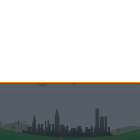
Zalka-Pomsár Natália
Hitelszakértő
+36 70 621 0777
natalia.zalka@oh.hu