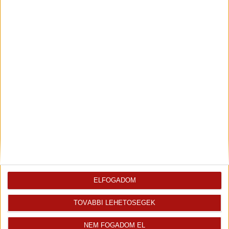
2
Előszoba
7.25 m
Vinyl padlóburkolat
2
Étkező
6.83 m
Vinyl padlóburkolat
Az ingatlan
Ingatlaniroda
értékesítője
Csák Tibor
ELFOGADOM
Irodavezető
+36 70 467 6940
TOVÁBBI LEHETŐSÉGEK
tibor.csak@oh.hu
NEM FOGADOM EL