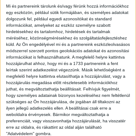
Mi és partnereink tárolunk és/vagy férünk hozzá információkhoz
egy eszközön, például sütik formájában, és személyes adatokat
dolgozunk fel, például egyedi azonosítókat és standard
információkat, amelyeket az eszköz személyre szabott
Ügyvitel típusa:
Eladó
hirdetésekhez és tartalomhoz, hirdetések és tartalmak
Ingatlan típusa:
Társasházi lakás
méréséhez, közönségmérésekhez és szolgáltatásfejlesztéshez
küld.
Az Ön engedélyével mi és a partnereink eszközleolvasásos
Ingatlan állapota:
Jó
módszerrel szerzett pontos geolokációs adatokat és azonosítási
információkat is felhasználhatunk. A megfelelő helyre kattintva
Építési mód:
Panel
hozzájárulhat ahhoz, hogy mi és a 1733 partnereink a fent
leírtak szerint adatkezelést végezzünk. Másik lehetőségként a
Fűtési mód:
Távhő egyedi mérővel
megfelelő helyre kattintva elutasíthatja a hozzájárulást, vagy a
2
Lakótér mérete:
53 m
hozzájárulás megadása előtt részletesebb információkhoz
juthat, és megváltoztathatja beállításait.
Felhívjuk figyelmét,
Közművek:
Összközműves
hogy személyes adatainak bizonyos kezeléséhez nem feltétlenül
szükséges az Ön hozzájárulása, de jogában áll tiltakozni az
Szobák:
2 db
ilyen jellegű adatkezelés ellen. A beállításai csak erre a
weboldalra érvényesek. Bármikor megváltoztathatja a
preferenciáit, vagy visszavonhatja hozzájárulását, ha visszatér
Panel lakás, ami többet ad – zöldben, Győrben
erre az oldalra, és rákattint az oldal alján található
Az
Openhouse Győr - Révfalu Ingatlaniroda
kínálatában eladó a
"Adatvédelem" gombra.