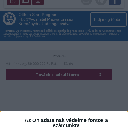
kép
Otthon Start Program
FIX 3%-os hitel Magyarország
Tudj meg többet!
Kormányának támogatásával
Figyelem!
Az ingatlanra vonatkozó előírások ellenőrzése nem teljes körű, ezért az Openhouse nem
tudja garantálni, hogy az adott ingatlan a konkrét előminősítést követően is mindenben megfelel a
vonatkozó jogszabályi feltételeknek.
Az Ön adatainak védelme fontos a
számunkra
Érdekli az ingatlan?
Kattintson és hívja most kollégánkat!