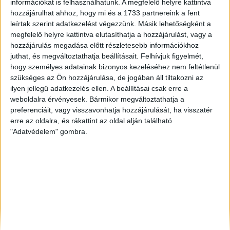
információkat is felhasználhatunk. A megfelelő helyre kattintva
Zalaegerszeg
, Eladó Társasházi lakás, Családi ház
hozzájárulhat ahhoz, hogy mi és a 1733 partnereink a fent
leírtak szerint adatkezelést végezzünk. Másik lehetőségként a
Balatonlelle
, Eladó Társasházi lakás, Családi ház
megfelelő helyre kattintva elutasíthatja a hozzájárulást, vagy a
Budaörs
, Eladó Társasházi lakás
hozzájárulás megadása előtt részletesebb információkhoz
juthat, és megváltoztathatja beállításait.
Felhívjuk figyelmét,
hogy személyes adatainak bizonyos kezeléséhez nem feltétlenül
szükséges az Ön hozzájárulása, de jogában áll tiltakozni az
ilyen jellegű adatkezelés ellen. A beállításai csak erre a
weboldalra érvényesek. Bármikor megváltoztathatja a
preferenciáit, vagy visszavonhatja hozzájárulását, ha visszatér
erre az oldalra, és rákattint az oldal alján található
"Adatvédelem" gombra.