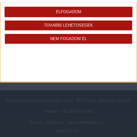
Rólunk
Elégedett ügyfeleink mondták
Openhouse cégcsoport
Értékbecslés
ELFOGADOM
A központ munkatársai
Energetikai tanúsítvány
TOVÁBBI LEHETŐSÉGEK
Szolgáltatásaink
CSR
Elérhetőségeink
Adatvédelmi beállítások
NEM FOGADOM EL
Blog
Panaszkezelési tájékoztató
Adatvédelmi tájékoztató
Ügyfeleknek értesítő az
átruházásról
Süti kezelési tájékoztató
Ügyfél-azonosítási tájékoztató
Franchise Központ levelezési címe: 9023 Győr, Verseny utca 32.
Telefon: +36-30-757-2991
E-mail:
info@oh.hu
eszrevetelek@oh.hu
sales@oh.hu