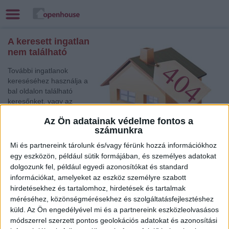
A keresett ingatlan
nem található
További ingatlanok
kereséséhez használja a
bal oldalon található
keresőnket, vagy az
alábbi gyorslinkek egyikét:
Az Ön adatainak védelme fontos a
számunkra
Veszprém
, Eladó
Társasházi lakás,
Mi és partnereink tárolunk és/vagy férünk hozzá információkhoz
Családi ház
egy eszközön, például sütik formájában, és személyes adatokat
Kaposvár
, Eladó Társasházi lakás
dolgozunk fel, például egyedi azonosítókat és standard
Kapuvár
, Eladó Társasházi lakás, Családi ház
információkat, amelyeket az eszköz személyre szabott
Csorna
, Eladó Családi ház
hirdetésekhez és tartalomhoz, hirdetések és tartalmak
méréséhez, közönségmérésekhez és szolgáltatásfejlesztéshez
Tata
, Eladó Társasházi lakás, Családi ház
küld.
Az Ön engedélyével mi és a partnereink eszközleolvasásos
Balatonboglár
, Eladó Társasházi lakás
módszerrel szerzett pontos geolokációs adatokat és azonosítási
Szeged
, Eladó Társasházi lakás