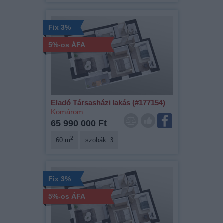
Fix 3%
5%-os ÁFA
Eladó Társasházi lakás (#177154)
Komárom
65 990 000 Ft
2
60 m
szobák: 3
Fix 3%
5%-os ÁFA