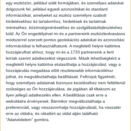
egy eszközön, például sütik formájában, és személyes adatokat
Fix 3%
dolgozunk fel, például egyedi azonosítókat és standard
információkat, amelyeket az eszköz személyre szabott
Kizárólag nálunk
hirdetésekhez és tartalomhoz, hirdetések és tartalmak
méréséhez, közönségmérésekhez és szolgáltatásfejlesztéshez
Videós
küld.
Az Ön engedélyével mi és a partnereink eszközleolvasásos
módszerrel szerzett pontos geolokációs adatokat és azonosítási
információkat is felhasználhatunk. A megfelelő helyre kattintva
hozzájárulhat ahhoz, hogy mi és a 1733 partnereink a fent
Eladó Társasházi lakás (#181888)
Komárom
leírtak szerint adatkezelést végezzünk. Másik lehetőségként a
megfelelő helyre kattintva elutasíthatja a hozzájárulást, vagy a
84 000 000 Ft
hozzájárulás megadása előtt részletesebb információkhoz
2
165 m
szobák: 7
juthat, és megváltoztathatja beállításait.
Felhívjuk figyelmét,
hogy személyes adatainak bizonyos kezeléséhez nem feltétlenül
szükséges az Ön hozzájárulása, de jogában áll tiltakozni az
ilyen jellegű adatkezelés ellen. A beállításai csak erre a
Fix 3%
weboldalra érvényesek. Bármikor megváltoztathatja a
preferenciáit, vagy visszavonhatja hozzájárulását, ha visszatér
Kizárólag nálunk
erre az oldalra, és rákattint az oldal alján található
Videós
"Adatvédelem" gombra.