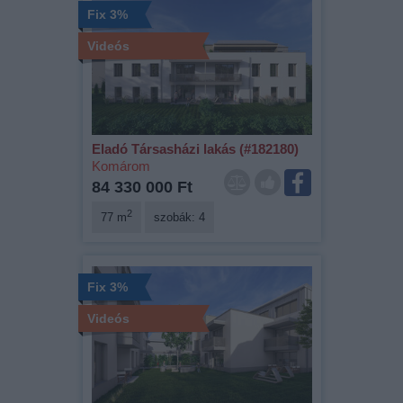
Fix 3%
Videós
Eladó Társasházi lakás (#182180)
Komárom
84 330 000 Ft
2
77 m
szobák: 4
Fix 3%
Videós