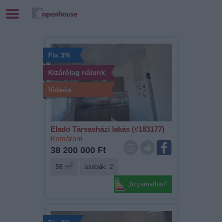
Fix 3%
Kizárólag nálunk
Videós
Eladó Társasházi lakás (#183177)
Komárom
38 200 000 Ft
2
58 m
szobák: 2
„folyamatban“