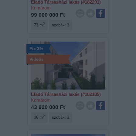
Eladó Társasházi lakás (#182291)
Komárom
99 000 000 Ft
2
73 m
szobák: 3
Fix 3%
Videós
Eladó Társasházi lakás (#182185)
Komárom
43 920 000 Ft
2
36 m
szobák: 2