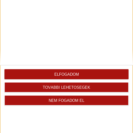
Videós
Eladó Társasházi lakás (#177234)
Komárom
51 990 000 Ft
2
51 m
szobák: 2
ELFOGADOM
Fix 3%
5%-os ÁFA
TOVÁBBI LEHETŐSÉGEK
Videós
NEM FOGADOM EL
Eladó Társasházi lakás (#177233)
Komárom