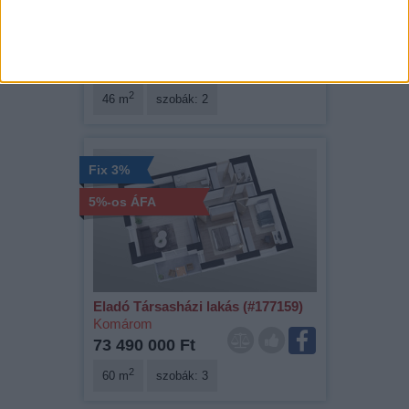
Eladó Társasházi lakás (#177161)
Komárom
51 490 000 Ft
2
46 m
szobák: 2
Fix 3%
5%-os ÁFA
Eladó Társasházi lakás (#177159)
Komárom
73 490 000 Ft
2
60 m
szobák: 3