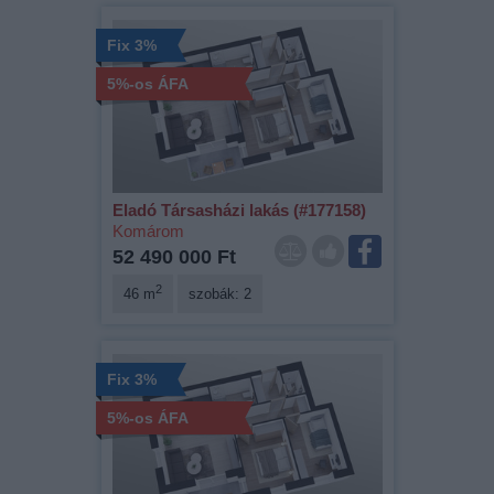
Fix 3%
5%-os ÁFA
Eladó Társasházi lakás (#177158)
Komárom
52 490 000 Ft
2
46 m
szobák: 2
Fix 3%
5%-os ÁFA