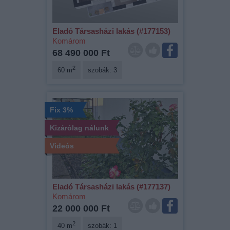
Eladó Társasházi lakás (#177153)
Komárom
68 490 000 Ft
2
60 m
szobák: 3
Fix 3%
Kizárólag nálunk
Videós
Eladó Társasházi lakás (#177137)
Komárom
22 000 000 Ft
2
40 m
szobák: 1