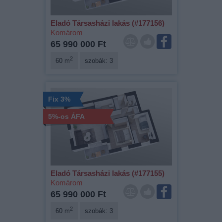
Eladó Társasházi lakás (#177156)
Komárom
65 990 000 Ft
2
60 m
szobák: 3
Fix 3%
5%-os ÁFA
Eladó Társasházi lakás (#177155)
Komárom
65 990 000 Ft
2
60 m
szobák: 3