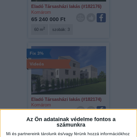
Eladó Társasházi lakás (#182176)
Komárom
65 240 000 Ft
2
60 m
szobák: 3
Fix 3%
Videós
Eladó Társasházi lakás (#182174)
Komárom
46 160 000 Ft
Az Ön adatainak védelme fontos a
2
36 m
szobák: 2
számunkra
Mi és partnereink tárolunk és/vagy férünk hozzá információkhoz