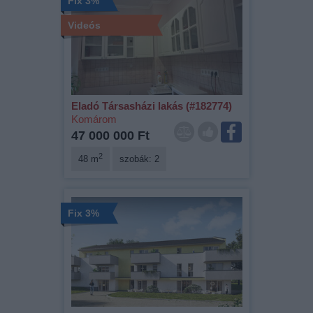
Fix 3%
Videós
Eladó Társasházi lakás (#182774)
Komárom
47 000 000 Ft
2
48 m
szobák: 2
Fix 3%