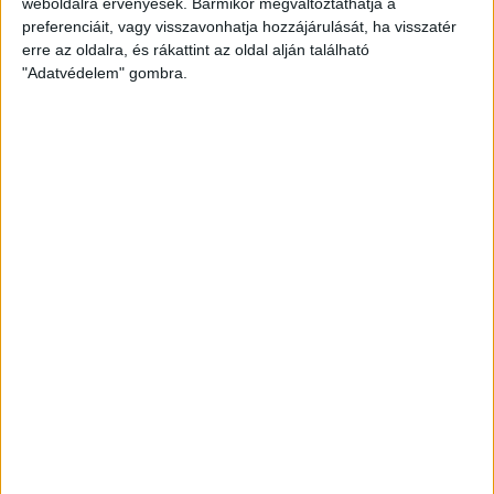
weboldalra érvényesek. Bármikor megváltoztathatja a
preferenciáit, vagy visszavonhatja hozzájárulását, ha visszatér
Eladó Társasházi lakás (#182765)
erre az oldalra, és rákattint az oldal alján található
Kaposvár
"Adatvédelem" gombra.
29 500 000 Ft
2
35 m
szobák: 1
Fix 3%
Videós
Eladó Társasházi lakás (#181988)
Kaposvár
22 900 000 Ft
2
56 m
szobák: 2