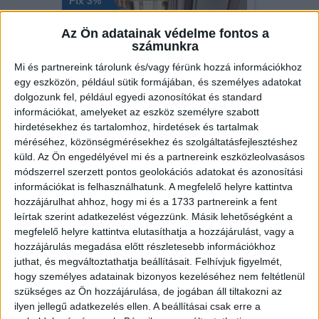
Fix 3%
Videós
Az Ön adatainak védelme fontos a
számunkra
Mi és partnereink tárolunk és/vagy férünk hozzá információkhoz
egy eszközön, például sütik formájában, és személyes adatokat
dolgozunk fel, például egyedi azonosítókat és standard
Eladó Társasházi lakás (#183002)
információkat, amelyeket az eszköz személyre szabott
Kaposvár
hirdetésekhez és tartalomhoz, hirdetések és tartalmak
44 900 000 Ft
méréséhez, közönségmérésekhez és szolgáltatásfejlesztéshez
küld.
Az Ön engedélyével mi és a partnereink eszközleolvasásos
2
48 m
szobák: 1
módszerrel szerzett pontos geolokációs adatokat és azonosítási
információkat is felhasználhatunk. A megfelelő helyre kattintva
„folyamatban“
hozzájárulhat ahhoz, hogy mi és a 1733 partnereink a fent
leírtak szerint adatkezelést végezzünk. Másik lehetőségként a
megfelelő helyre kattintva elutasíthatja a hozzájárulást, vagy a
Fix 3%
hozzájárulás megadása előtt részletesebb információkhoz
juthat, és megváltoztathatja beállításait.
Felhívjuk figyelmét,
Kizárólag nálunk
hogy személyes adatainak bizonyos kezeléséhez nem feltétlenül
szükséges az Ön hozzájárulása, de jogában áll tiltakozni az
ilyen jellegű adatkezelés ellen. A beállításai csak erre a