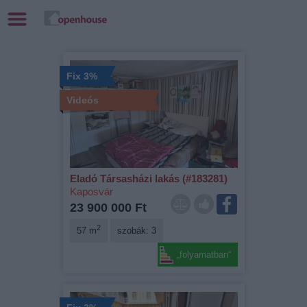
Fix 3%
Videós
Eladó Társasházi lakás (#183281)
Kaposvár
23 900 000 Ft
2
57 m
szobák: 3
„folyamatban“