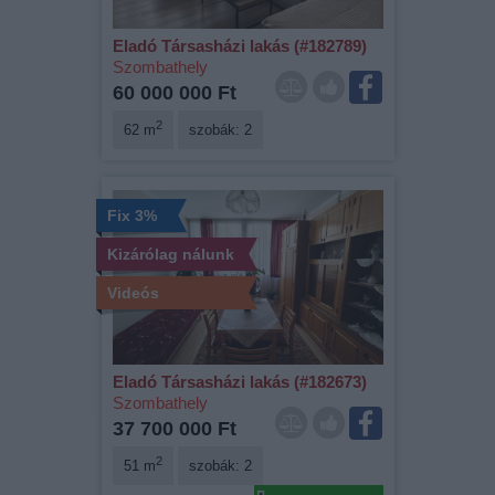
Eladó Társasházi lakás (#182789)
Szombathely
60 000 000 Ft
2
62 m
szobák: 2
Fix 3%
Kizárólag nálunk
Videós
Eladó Társasházi lakás (#182673)
Szombathely
37 700 000 Ft
2
51 m
szobák: 2