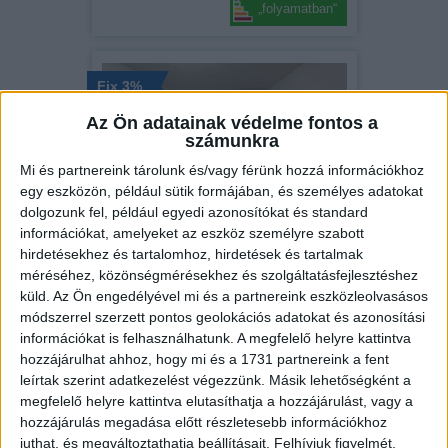
„folyamatban“
Fix 3%
Kizárólag nálunk
Az Ön adatainak védelme fontos a
számunkra
Videós
Mi és partnereink tárolunk és/vagy férünk hozzá információkhoz
egy eszközön, például sütik formájában, és személyes adatokat
dolgozunk fel, például egyedi azonosítókat és standard
információkat, amelyeket az eszköz személyre szabott
Eladó Társasházi lakás (#182575)
hirdetésekhez és tartalomhoz, hirdetések és tartalmak
Szombathely
méréséhez, közönségmérésekhez és szolgáltatásfejlesztéshez
23 500 000 Ft
küld.
Az Ön engedélyével mi és a partnereink eszközleolvasásos
2
25 m
szobák: 1
módszerrel szerzett pontos geolokációs adatokat és azonosítási
információkat is felhasználhatunk. A megfelelő helyre kattintva
hozzájárulhat ahhoz, hogy mi és a 1731 partnereink a fent
leírtak szerint adatkezelést végezzünk. Másik lehetőségként a
Fix 3%
megfelelő helyre kattintva elutasíthatja a hozzájárulást, vagy a
hozzájárulás megadása előtt részletesebb információkhoz
Kizárólag nálunk
juthat, és megváltoztathatja beállításait.
Felhívjuk figyelmét,