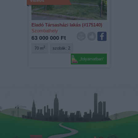
Videós
Eladó Társasházi lakás (#175140)
Szombathely
63 000 000 Ft
2
70 m
szobák: 2
„folyamatban“