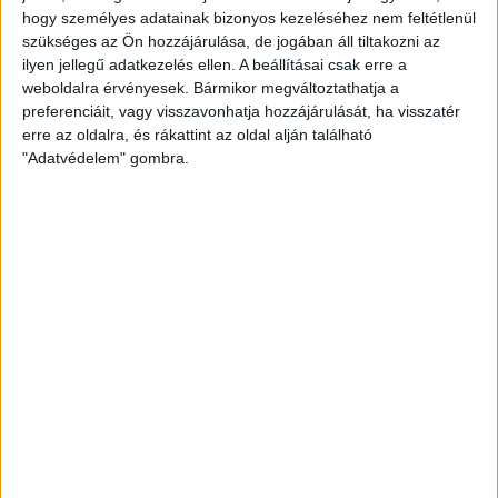
Videós
hogy személyes adatainak bizonyos kezeléséhez nem feltétlenül
szükséges az Ön hozzájárulása, de jogában áll tiltakozni az
ilyen jellegű adatkezelés ellen. A beállításai csak erre a
weboldalra érvényesek. Bármikor megváltoztathatja a
Eladó Társasházi lakás (#182460)
preferenciáit, vagy visszavonhatja hozzájárulását, ha visszatér
Szombathely
erre az oldalra, és rákattint az oldal alján található
41 800 000 Ft
"Adatvédelem" gombra.
2
42 m
szobák: 1
Fix 3%
Kizárólag nálunk
Videós
Eladó Társasházi lakás (#182262)
Szombathely
45 700 000 Ft