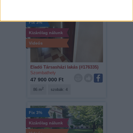
Fix 3%
Kizárólag nálunk
Videós
Eladó Társasházi lakás (#176335)
Szombathely
47 900 000 Ft
2
86 m
szobák: 4
Fix 3%
Kizárólag nálunk