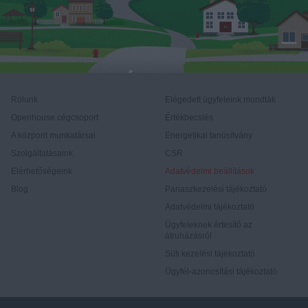
Rólunk
Elégedett ügyfeleink mondták
Openhouse cégcsoport
Értékbecslés
A központ munkatársai
Energetikai tanúsítvány
Szolgáltatásaink
CSR
Elérhetőségeink
Adatvédelmi beállítások
Blog
Panaszkezelési tájékoztató
Adatvédelmi tájékoztató
Ügyfeleknek értesítő az
átruházásról
Süti kezelési tájékoztató
Ügyfél-azonosítási tájékoztató