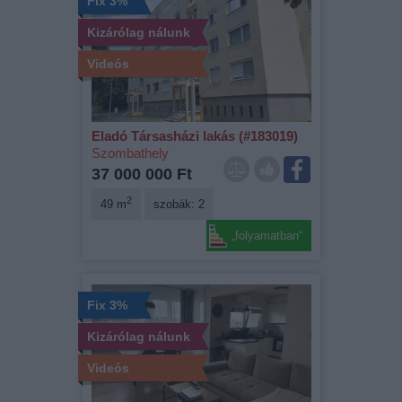
Fix 3%
Kizárólag nálunk
Videós
Eladó Társasházi lakás (#183019)
Szombathely
37 000 000 Ft
2
49 m
szobák: 2
„folyamatban“
Fix 3%
Kizárólag nálunk
Videós