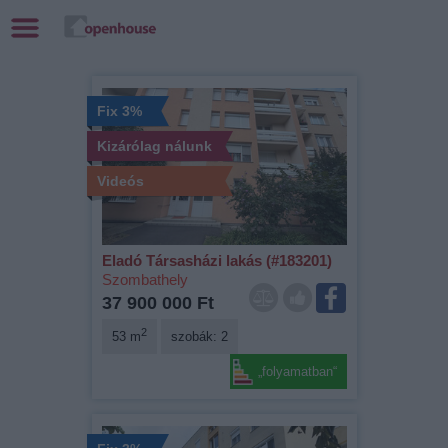
Fix 3%
Kizárólag nálunk
Videós
Eladó Társasházi lakás (#183201)
Szombathely
37 900 000 Ft
2
53 m
szobák: 2
„folyamatban“