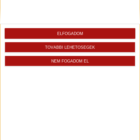
Szombathely
48 500 000 Ft
2
55 m
szobák: 3
ELFOGADOM
Fix 3%
TOVÁBBI LEHETŐSÉGEK
Kizárólag nálunk
NEM FOGADOM EL
Videós
Eladó Társasházi lakás (#180832)
Szombathely
39 900 000 Ft
2
49 m
szobák: 2
„folyamatban“