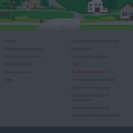
Rólunk
Elégedett ügyfeleink mondták
Openhouse cégcsoport
Értékbecslés
A központ munkatársai
Energetikai tanúsítvány
Szolgáltatásaink
CSR
Elérhetőségeink
Adatvédelmi beállítások
Blog
Panaszkezelési tájékoztató
Adatvédelmi tájékoztató
Ügyfeleknek értesítő az
átruházásról
Süti kezelési tájékoztató
Ügyfél-azonosítási tájékoztató