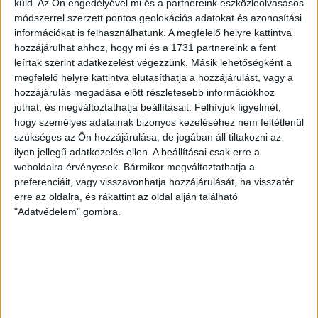
küld.
Az Ön engedélyével mi és a partnereink eszközleolvasásos
és gyors beállást biztosít.
módszerrel szerzett pontos geolokációs adatokat és azonosítási
A garázs mérete személyautók többségének megfelelő, és alkalmas
információkat is felhasználhatunk. A megfelelő helyre kattintva
autó, motor vagy szezonális tárolásra is. A környezet rendezett, a
hozzájárulhat ahhoz, hogy mi és a 1731 partnereink a fent
társasház kulturált, a beálló pedig könnyen megközelíthető akár kezdő
leírtak szerint adatkezelést végezzünk. Másik lehetőségként a
sofőrök számára is.
megfelelő helyre kattintva elutasíthatja a hozzájárulást, vagy a
hozzájárulás megadása előtt részletesebb információkhoz
Elektromos autó töltés
juthat, és megváltoztathatja beállításait.
Felhívjuk figyelmét,
hogy személyes adatainak bizonyos kezeléséhez nem feltétlenül
Jelenleg nincs kiépítve elektromos autó töltésére alkalmas csatlakozás,
szükséges az Ön hozzájárulása, de jogában áll tiltakozni az
azonban a tulajdonos vállalja a kiépítését
, ha a bérlőnek ilyen igénye
ilyen jellegű adatkezelés ellen. A beállításai csak erre a
van. Így a garázs akár e-autó tulajdonosok számára is ideális lehet.
weboldalra érvényesek. Bármikor megváltoztathatja a
Bérleti feltételek
preferenciáit, vagy visszavonhatja hozzájárulását, ha visszatér
erre az oldalra, és rákattint az oldal alján található
Bérleti díj:
35.000 Ft / hó
"Adatvédelem" gombra.
Kaució:
2 havi díj
Hosszú távú, megbízható bérlő jelentkezését várjuk.
Érdeklődni: