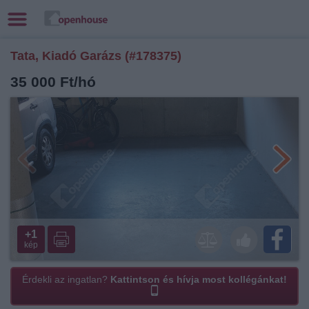
Tata, Kiadó Garázs (#178375)
35 000 Ft/hó
+1
kép
Érdekli az ingatlan?
Kattintson és hívja most kollégánkat!