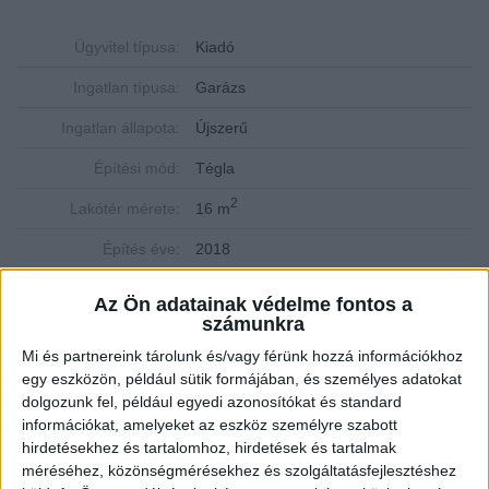
Ügyvitel típusa:
Kiadó
Ingatlan típusa:
Garázs
Ingatlan állapota:
Újszerű
Építési mód:
Tégla
2
Lakótér mérete:
16 m
Építés éve:
2018
Az Ön adatainak védelme fontos a
Teremgarázs kiadó Tatán, a Naplókert utcában –
számunkra
biztonságos, zárható, elektromos kapuval
Mi és partnereink tárolunk és/vagy férünk hozzá információkhoz
Az
Openhouse Tatabánya Ingatlaniroda
kínálatában kiadó a #178375
egy eszközön, például sütik formájában, és személyes adatokat
hivatkozási számú
tatai garázs
.
dolgozunk fel, például egyedi azonosítókat és standard
információkat, amelyeket az eszköz személyre szabott
Tatán, a csendes és jól megközelíthető
Naplókert utcában
hosszú
hirdetésekhez és tartalomhoz, hirdetések és tartalmak
távra kiadó egy
16 m²-es
, 3,2 × 5 m-es,
zárt teremgarázs-beálló
. A
méréséhez, közönségmérésekhez és szolgáltatásfejlesztéshez
garázs
elektromos, távirányítós kapuval
rendelkezik, ami kényelmes