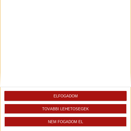
Visszahívást kérek erről az
E-mail tájékoztatót kérek
ingatlanról az értékesítőtől
erről az ingatlanról
Finanszírozás
ELFOGADOM
TOVÁBBI LEHETŐSÉGEK
NEM FOGADOM EL