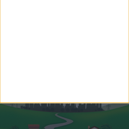
Perjésiné Moravcsik Melinda
Ismerjetek meg engem! Perjésiné
Moravcsik Melinda vagyok,...
Hitelszakértő
+36 20 421 1339
melinda.perjesine@oh.hu