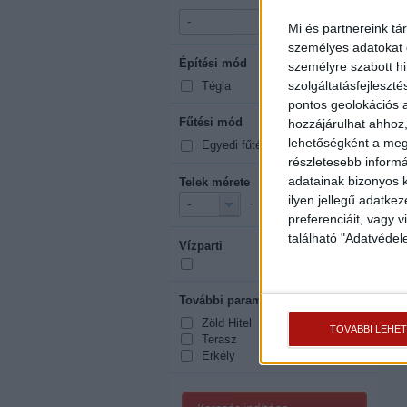
-
-
Mi és partnereink tá
személyes adatokat d
Építési mód
mutasd mind
személyre szabott h
szolgáltatásfejleszté
Tégla
pontos geolokációs a
Fűtési mód
hozzájárulhat ahhoz,
mutasd mind
lehetőségként a megf
Egyedi fűtés
részletesebb informác
adatainak bizonyos k
Telek mérete
2
ilyen jellegű adatke
-
m
-
-
preferenciáit, vagy v
található "Adatvéde
Vízparti
További paraméterek
mutasd mind
Zöld Hitel
TOVÁBBI LEHE
Terasz
Erkély