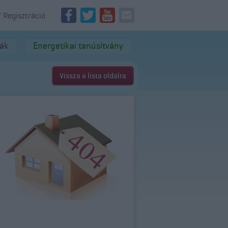
/ Regisztráció
dák
Energetikai tanúsítvány
Vissza a lista oldalra