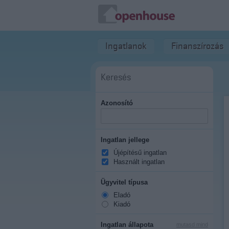
Ingatlanok
Finanszírozás
Keresés
Azonosító
Ingatlan jellege
Újépítésű ingatlan
Használt ingatlan
Ügyvitel típusa
Eladó
Kiadó
Ingatlan állapota
mutasd mind