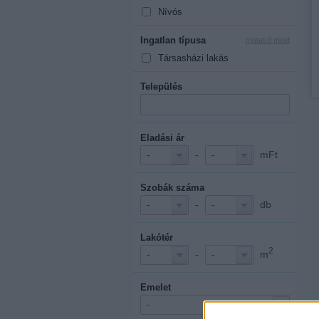
Nívós
Ingatlan típusa
mutasd mind
Társasházi lakás
Település
Eladási ár
-
mFt
-
-
Szobák száma
-
db
-
-
Lakótér
2
-
m
-
-
Emelet
-