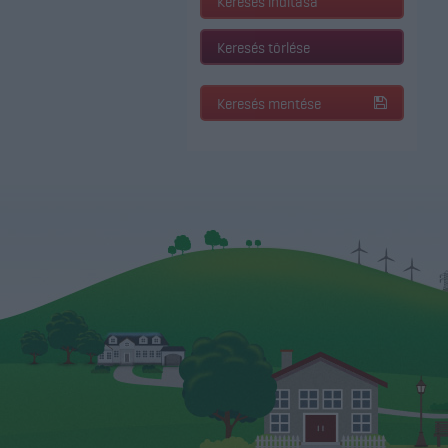
Keresés indítása
Keresés törlése
Keresés mentése