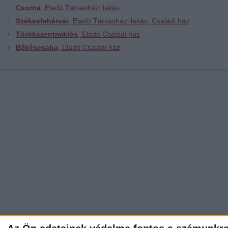
Csorna
, Eladó Társasházi lakás
Székesfehérvár
, Eladó Társasházi lakás, Családi ház
Törökszentmiklós
, Eladó Családi ház
Békéscsaba
, Eladó Családi ház