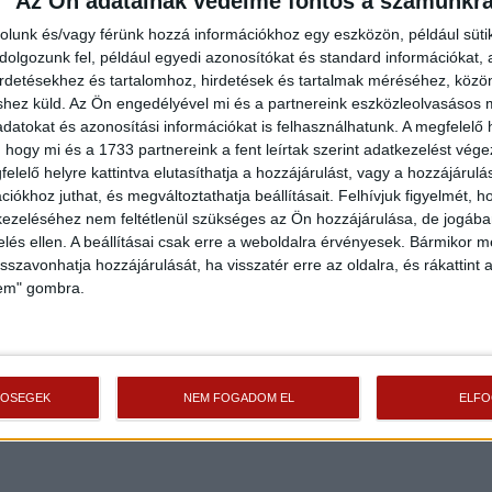
Az Ön adatainak védelme fontos a számunkr
rolunk és/vagy férünk hozzá információkhoz egy eszközön, például süti
olgozunk fel, például egyedi azonosítókat és standard információkat,
irdetésekhez és tartalomhoz, hirdetések és tartalmak méréséhez, kö
shez küld.
Az Ön engedélyével mi és a partnereink eszközleolvasásos m
datokat és azonosítási információkat is felhasználhatunk. A megfelelő h
 hogy mi és a 1733 partnereink a fent leírtak szerint adatkezelést vég
elelő helyre kattintva elutasíthatja a hozzájárulást, vagy a hozzájárul
iókhoz juthat, és megváltoztathatja beállításait.
Felhívjuk figyelmét, 
ezeléséhez nem feltétlenül szükséges az Ön hozzájárulása, de jogában 
zelés ellen. A beállításai csak erre a weboldalra érvényesek. Bármikor m
isszavonhatja hozzájárulását, ha visszatér erre az oldalra, és rákattint a
lem" gombra.
TŐSÉGEK
NEM FOGADOM EL
ELF