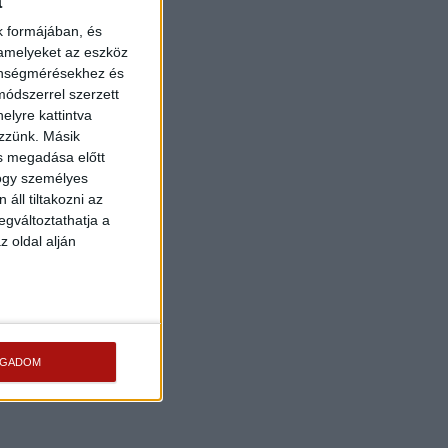
a
k formájában, és
 amelyeket az eszköz
zönségmérésekhez és
ódszerrel szerzett
elyre kattintva
ezzünk. Másik
ás megadása előtt
hogy személyes
áll tiltakozni az
egváltoztathatja a
z oldal alján
OGADOM