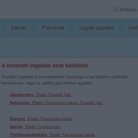
Belépés 
Karrier
Franchise
Legyél tippadó
Iro
A keresett ingatlan nem található
További ingatlanok kereséséhez használja a bal oldalon található
keresőnket, vagy az alábbi gyorslinkek egyikét:
Jászberény
, Eladó Családi ház
Debrecen
, Eladó Társasházi lakás, Családi ház
,
Szeged
, Eladó Társasházi lakás
Sárvár
, Eladó Családi ház
Törökszentmiklós
, Eladó Társasházi lakás