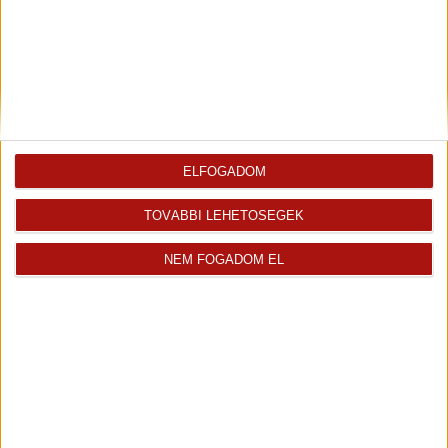
103 m
szobák: 4
ELFOGADOM
TOVÁBBI LEHETŐSÉGEK
Kiadó Társasházi lakás (#180837)
Győr
NEM FOGADOM EL
285 000 Ft/hó
2
80 m
szobák: 3