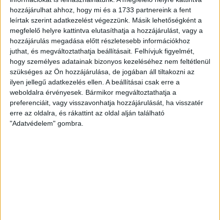
hozzájárulhat ahhoz, hogy mi és a 1733 partnereink a fent
leírtak szerint adatkezelést végezzünk. Másik lehetőségként a
Kiadó Családi ház (#182720)
megfelelő helyre kattintva elutasíthatja a hozzájárulást, vagy a
Győr
hozzájárulás megadása előtt részletesebb információkhoz
400 000 Ft/hó
juthat, és megváltoztathatja beállításait.
Felhívjuk figyelmét,
hogy személyes adatainak bizonyos kezeléséhez nem feltétlenül
2
93 m
szobák: 4
szükséges az Ön hozzájárulása, de jogában áll tiltakozni az
ilyen jellegű adatkezelés ellen. A beállításai csak erre a
weboldalra érvényesek. Bármikor megváltoztathatja a
preferenciáit, vagy visszavonhatja hozzájárulását, ha visszatér
erre az oldalra, és rákattint az oldal alján található
"Adatvédelem" gombra.
Kiadó Társasházi lakás (#180877)
Győr
279 300 Ft/hó
2
74 m
szobák: 3