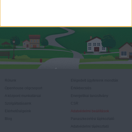
Rólunk
Elégedett ügyfeleink mondták
Openhouse cégcsoport
Értékbecslés
A központ munkatársai
Energetikai tanúsítvány
Szolgáltatásaink
CSR
Elérhetőségeink
Adatvédelmi beállítások
Blog
Panaszkezelési tájékoztató
Adatvédelmi tájékoztató