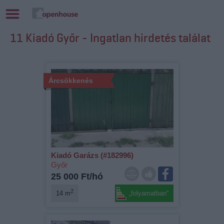
11 Kiadó Győr - Ingatlan hirdetés találat
Árcsökkenés
Kiadó Garázs (#182996)
Győr
25 000 Ft/hó
2
14 m
„folyamatban“