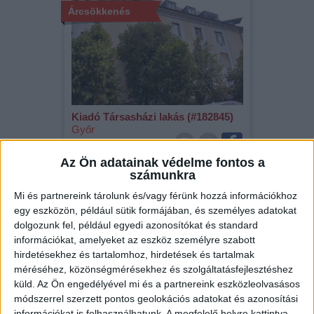
Árcsökkenés
Kiadó Társasházi lakás (#182845)
Győr
150 000 Ft/hó
Az Ön adatainak védelme fontos a
2
23 m
szobák: 1
számunkra
„folyamatban“
Mi és partnereink tárolunk és/vagy férünk hozzá információkhoz
egy eszközön, például sütik formájában, és személyes adatokat
dolgozunk fel, például egyedi azonosítókat és standard
információkat, amelyeket az eszköz személyre szabott
Kizárólag nálunk
hirdetésekhez és tartalomhoz, hirdetések és tartalmak
méréséhez, közönségmérésekhez és szolgáltatásfejlesztéshez
küld.
Az Ön engedélyével mi és a partnereink eszközleolvasásos
módszerrel szerzett pontos geolokációs adatokat és azonosítási
információkat is felhasználhatunk. A megfelelő helyre kattintva