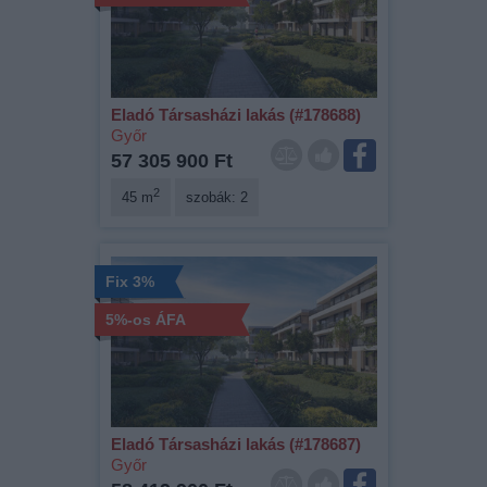
Eladó Társasházi lakás (#178688)
Győr
57 305 900 Ft
2
45 m
szobák: 2
Fix 3%
5%-os ÁFA
Eladó Társasházi lakás (#178687)
Győr