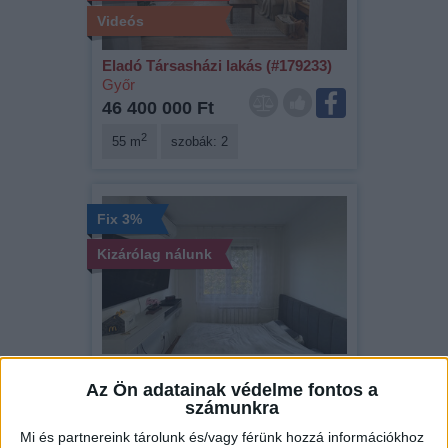
Videós
Eladó Társasházi lakás (#179233)
Győr
46 400 000 Ft
2
55 m
szobák: 2
Fix 3%
Kizárólag nálunk
Eladó Társasházi lakás (#179202)
Győr
Az Ön adatainak védelme fontos a
számunkra
58 500 000 Ft
Mi és partnereink tárolunk és/vagy férünk hozzá információkhoz
2
68 m
szobák: 3