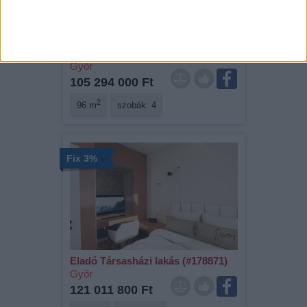
Eladó Társasházi lakás (#178872)
Győr
105 294 000 Ft
2
96 m
szobák: 4
Fix 3%
Eladó Társasházi lakás (#178871)
Győr
121 011 800 Ft