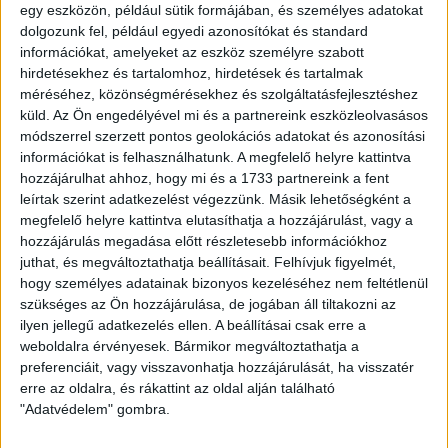
egy eszközön, például sütik formájában, és személyes adatokat
dolgozunk fel, például egyedi azonosítókat és standard
információkat, amelyeket az eszköz személyre szabott
hirdetésekhez és tartalomhoz, hirdetések és tartalmak
Fix 3%
méréséhez, közönségmérésekhez és szolgáltatásfejlesztéshez
5%-os ÁFA
küld.
Az Ön engedélyével mi és a partnereink eszközleolvasásos
módszerrel szerzett pontos geolokációs adatokat és azonosítási
információkat is felhasználhatunk. A megfelelő helyre kattintva
hozzájárulhat ahhoz, hogy mi és a 1733 partnereink a fent
leírtak szerint adatkezelést végezzünk. Másik lehetőségként a
megfelelő helyre kattintva elutasíthatja a hozzájárulást, vagy a
Eladó Társasházi lakás (#178946)
hozzájárulás megadása előtt részletesebb információkhoz
Győr
juthat, és megváltoztathatja beállításait.
Felhívjuk figyelmét,
83 937 420 Ft
hogy személyes adatainak bizonyos kezeléséhez nem feltétlenül
2
75 m
szobák: 3
szükséges az Ön hozzájárulása, de jogában áll tiltakozni az
ilyen jellegű adatkezelés ellen. A beállításai csak erre a
weboldalra érvényesek. Bármikor megváltoztathatja a
preferenciáit, vagy visszavonhatja hozzájárulását, ha visszatér
Fix 3%
erre az oldalra, és rákattint az oldal alján található
"Adatvédelem" gombra.
5%-os ÁFA