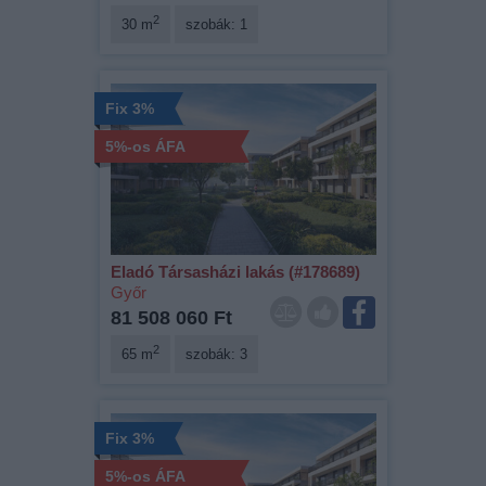
2
30 m
szobák: 1
Fix 3%
5%-os ÁFA
Eladó Társasházi lakás (#178689)
Győr
81 508 060 Ft
2
65 m
szobák: 3
Fix 3%
5%-os ÁFA