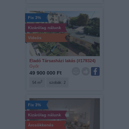
Fix 3%
Kizárólag nálunk
Videós
Eladó Társasházi lakás (#179324)
Győr
49 900 000 Ft
2
54 m
szobák: 2
Fix 3%
Kizárólag nálunk
Árcsökkenés