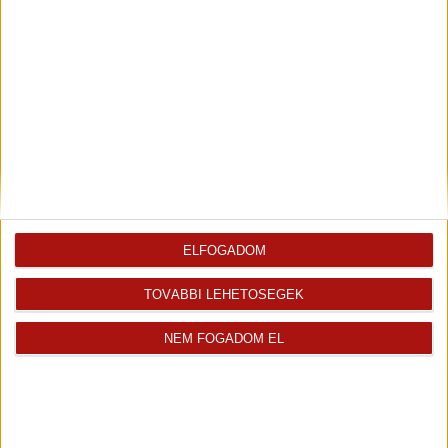
Fix 3%
5%-os ÁFA
Eladó Társasházi lakás (#178927)
Győr
54 698 000 Ft
2
46 m
szobák: 2
ELFOGADOM
TOVÁBBI LEHETŐSÉGEK
Fix 3%
NEM FOGADOM EL
5%-os ÁFA