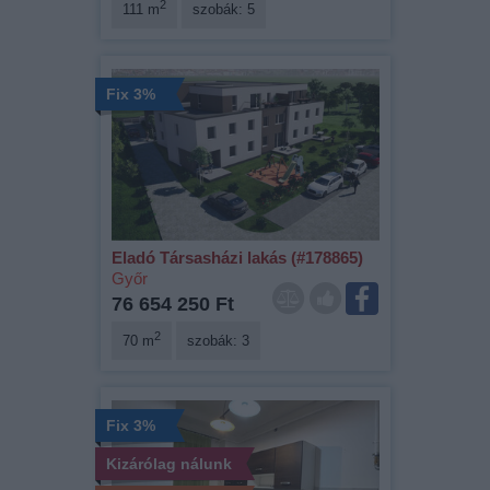
2
111 m
szobák: 5
Fix 3%
Eladó Társasházi lakás (#178865)
Győr
76 654 250 Ft
2
70 m
szobák: 3
Fix 3%
Kizárólag nálunk