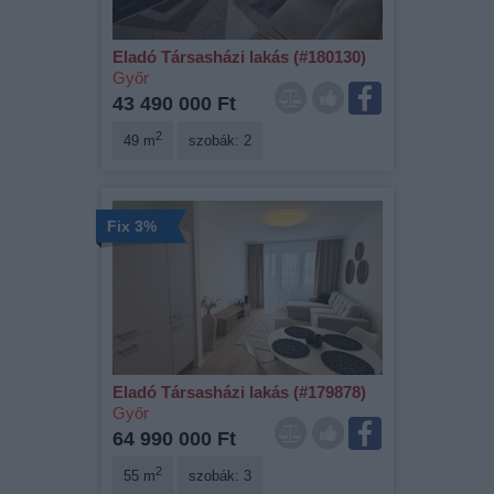
Eladó Társasházi lakás (#180130)
Győr
43 490 000 Ft
2
49 m
szobák: 2
Fix 3%
Eladó Társasházi lakás (#179878)
Győr
64 990 000 Ft
2
55 m
szobák: 3