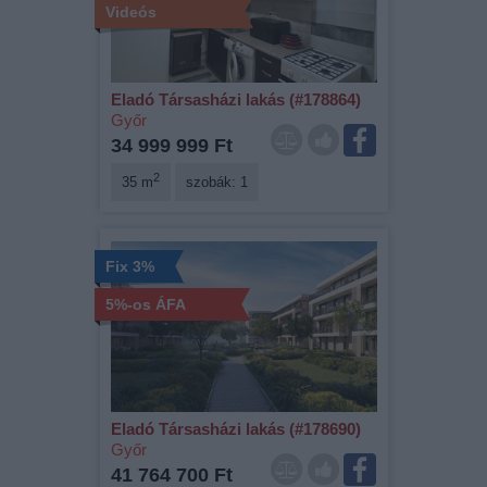
Videós
Eladó Társasházi lakás (#178864)
Győr
34 999 999 Ft
2
35 m
szobák: 1
Fix 3%
5%-os ÁFA
Eladó Társasházi lakás (#178690)
Győr
41 764 700 Ft