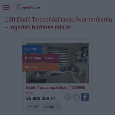
120 Eladó Társasházi lakás Győr területén
- Ingatlan hirdetés találat
Fix 3%
Kizárólag nálunk
Videós
Eladó Társasházi lakás (#180696)
Győr
85 990 000 Ft
2
68 m
szobák: 3