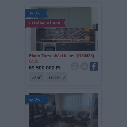
Fix 3%
Kizárólag nálunk
Eladó Társasházi lakás (#180435)
Győr
69 500 000 Ft
2
58 m
szobák: 3
Fix 3%