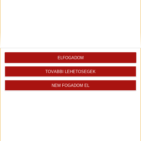
Kiemelt ingatlanértékesítő
+36 70 467 6881
edina.szokolics@oh.hu
Magyar
Visszahívást kérek erről az
E-mail tájékoztatót kérek
ELFOGADOM
ingatlanról az értékesítőtől
erről az ingatlanról
TOVÁBBI LEHETŐSÉGEK
Finanszírozás
NEM FOGADOM EL