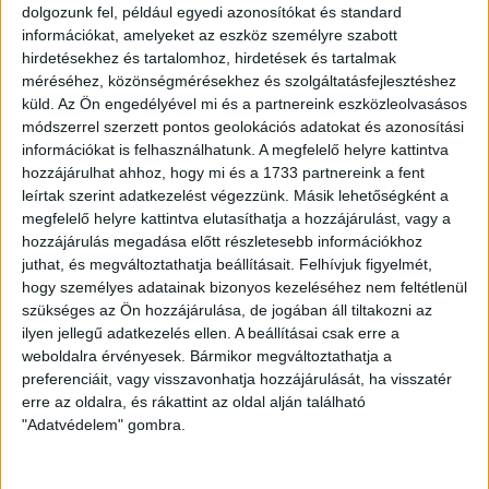
dolgozunk fel, például egyedi azonosítókat és standard
Ingatlan típusa:
Társasházi lakás
információkat, amelyeket az eszköz személyre szabott
hirdetésekhez és tartalomhoz, hirdetések és tartalmak
Ingatlan állapota:
Új
méréséhez, közönségmérésekhez és szolgáltatásfejlesztéshez
küld.
Az Ön engedélyével mi és a partnereink eszközleolvasásos
Építési mód:
Tégla
módszerrel szerzett pontos geolokációs adatokat és azonosítási
Fűtési mód:
Hőszivattyú
információkat is felhasználhatunk. A megfelelő helyre kattintva
hozzájárulhat ahhoz, hogy mi és a 1733 partnereink a fent
2
Lakótér mérete:
30 m
leírtak szerint adatkezelést végezzünk. Másik lehetőségként a
megfelelő helyre kattintva elutasíthatja a hozzájárulást, vagy a
Várható átadás:
2027-12-31
hozzájárulás megadása előtt részletesebb információkhoz
juthat, és megváltoztathatja beállításait.
Felhívjuk figyelmét,
Közművek:
Összközműves
hogy személyes adatainak bizonyos kezeléséhez nem feltétlenül
Építés éve:
2026
szükséges az Ön hozzájárulása, de jogában áll tiltakozni az
ilyen jellegű adatkezelés ellen. A beállításai csak erre a
Szobák:
1 db
weboldalra érvényesek. Bármikor megváltoztathatja a
preferenciáit, vagy visszavonhatja hozzájárulását, ha visszatér
Hálószobák:
1 db
erre az oldalra, és rákattint az oldal alján található
"Adatvédelem" gombra.
Mesés kilátás, tiszta levegő, prémium otthon Szabadhegyen
Az
Openhouse Győr - Belváros Ingatlaniroda
kínálatában eladó a