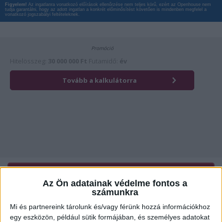
Figyelem!
Az ingatlanra vonatkozó előírások ellenőrzése nem teljes körű, ezért az Openhouse nem
tudja garantálni, hogy az adott ingatlan a konkrét előminősítést követően is mindenben megfelel a
vonatkozó jogszabályi feltételeknek.
Érdekli az ingatlan?
Kattintson és hívja most kollégánkat!
Az Ön adatainak védelme fontos a
számunkra
Mi és partnereink tárolunk és/vagy férünk hozzá információkhoz
Ügyvitel típusa:
Eladó
egy eszközön, például sütik formájában, és személyes adatokat