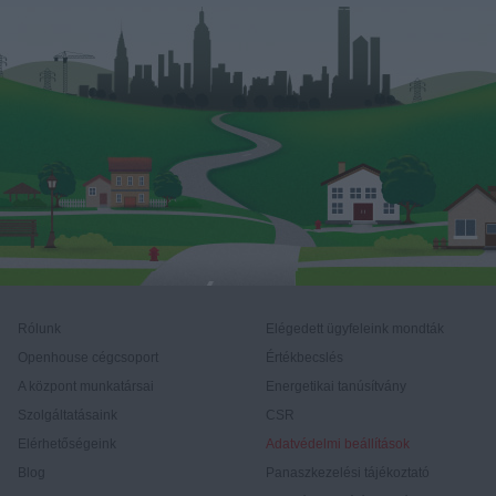
Rólunk
Elégedett ügyfeleink mondták
Openhouse cégcsoport
Értékbecslés
A központ munkatársai
Energetikai tanúsítvány
Szolgáltatásaink
CSR
Elérhetőségeink
Adatvédelmi beállítások
Blog
Panaszkezelési tájékoztató