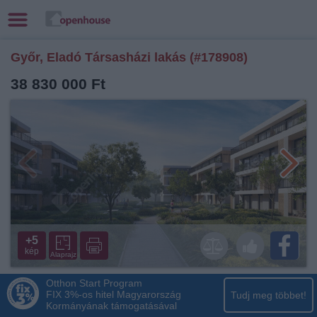
Győr, Eladó Társasházi lakás (#178908)
38 830 000 Ft
+5
kép
Alaprajz
Otthon Start Program
FIX 3%-os hitel Magyarország
Tudj meg többet!
Kormányának támogatásával