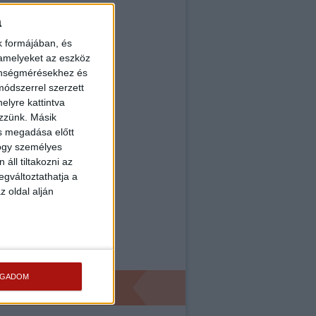
a
k formájában, és
 amelyeket az eszköz
zönségmérésekhez és
ódszerrel szerzett
elyre kattintva
ezzünk. Másik
ás megadása előtt
hogy személyes
áll tiltakozni az
egváltoztathatja a
z oldal alján
OGADOM