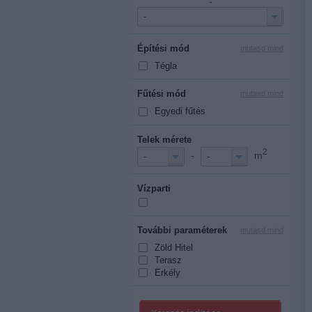
-
-
Építési mód
mutasd mind
Tégla
Fűtési mód
mutasd mind
Egyedi fűtés
Telek mérete
2
-
m
-
-
Vízparti
További paraméterek
mutasd mind
Zöld Hitel
Terasz
Erkély