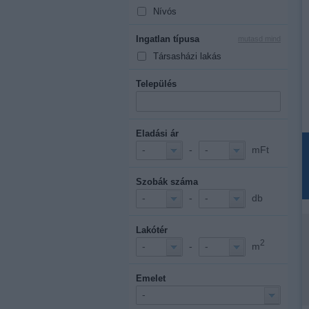
Nívós
Ingatlan típusa
mutasd mind
Társasházi lakás
Település
Eladási ár
-
mFt
-
-
Szobák száma
-
db
-
-
Lakótér
2
-
m
-
-
Emelet
-