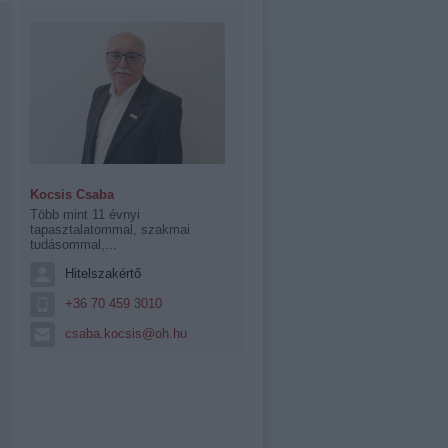
Kocsis Csaba
Több mint 11 évnyi
tapasztalatommal, szakmai
tudásommal,...
Hitelszakértő
+36 70 459 3010
csaba.kocsis@oh.hu