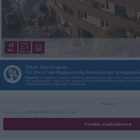
+2
kép
Alaprajz
Otthon Start Program
FIX 3%-os hitel Magyarország Kormányának támogatásáv
Figyelem!
Az ingatlanra vonatkozó előírások ellenőrzése nem teljes körű, ezért az Op
nem tudja garantálni, hogy az adott ingatlan a konkrét előminősítést követően is minde
megfelel a vonatkozó jogszabályi feltételeknek.