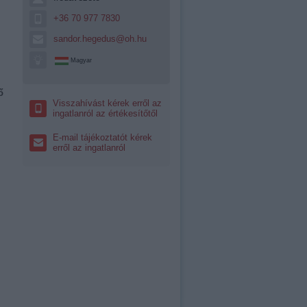
+36 70 977 7830
sandor.hegedus@oh.hu
Magyar
ő
Visszahívást kérek erről az
ingatlanról az értékesítőtől
E-mail tájékoztatót kérek
erről az ingatlanról