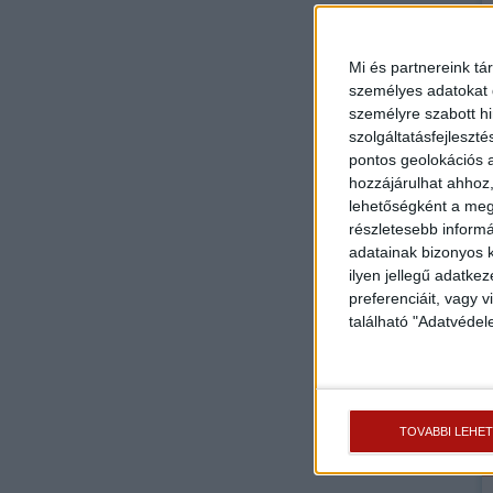
Mi és partnereink tá
személyes adatokat d
személyre szabott h
szolgáltatásfejleszté
pontos geolokációs a
hozzájárulhat ahhoz,
lehetőségként a megf
részletesebb informác
adatainak bizonyos k
ilyen jellegű adatke
preferenciáit, vagy v
található "Adatvéde
TOVÁBBI LEHE