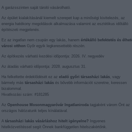
A garázsszinten saját tároló vásárolható.
Az épület kialakításánál kiemelt szerepet kap a minőségi kivitelezés, az
energia hatékony megoldások alkalmazása valamint az esztétikus időtálló
építészeti megjelenés.
Ez az ingatlan nem csupán egy lakás, hanem
értékálló befektetés és élhet
városi otthon
Győr egyik legkeresettebb részén.
Az építkezés várható kezdési időpontja: 2026. IV. negyedév
Az átadás várható időpontja: 2028. augusztus 31.
Ha felkeltette érdeklődését ez az
eladó győri társasházi lakás
, vagy
bármely más
társasházi lakás
és bővebb információt szeretne, keressen
bizalommal.
Hivatkozási szám: #181285
Az
Openhouse Mosonmagyaróvár Ingatlaniroda
tagjaként várom Önt az
országos hálózatunk teljes kínálatával.
A
társasházi lakás vásárláshoz hitelt igényelne?
Ingyenes
hitelközvetítéssel segít Önnek bankfüggetlen hitelszakértőnk.