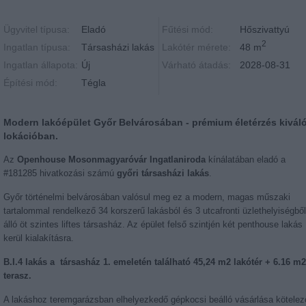
Ügyvitel típusa:
Eladó
Fűtési mód:
Hőszivattyú
2
Ingatlan típusa:
Társasházi lakás
Lakótér mérete:
48 m
Ingatlan állapota:
Új
Várható átadás:
2028-08-31
Építési mód:
Tégla
Modern lakóépület Győr Belvárosában - prémium életérzés kivál
lokációban.
Az
Openhouse Mosonmagyaróvár Ingatlaniroda
kínálatában eladó a
#181285 hivatkozási számú
győri társasházi lakás
.
Győr történelmi belvárosában valósul meg ez a modern, magas műszaki
tartalommal rendelkező 34 korszerű lakásból és 3 utcafronti üzlethelyiségből
álló öt szintes liftes társasház. Az épület felső szintjén két penthouse lakás
kerül kialakításra.
B.I.4 lakás a társasház 1. emeletén található 45,24 m2 lakótér + 6.16 m2
terasz.
A lakáshoz teremgarázsban elhelyezkedő gépkocsi beálló vásárlása kötelez