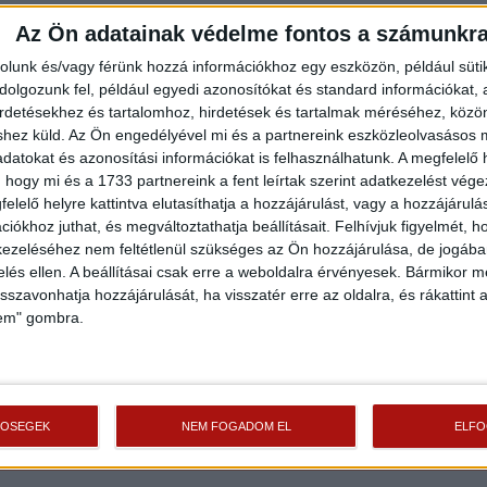
További szolgáltatásainkkal (pl. értékbecslés, energetikai tanúsítvány, jogi
Az Ön adatainak védelme fontos a számunkr
háttér) is segítjük Önt a vásárlásban.
rolunk és/vagy férünk hozzá információkhoz egy eszközön, például süti
olgozunk fel, például egyedi azonosítókat és standard információkat,
irdetésekhez és tartalomhoz, hirdetések és tartalmak méréséhez, kö
Az otthon érték. Az ingatlan üzlet.
shez küld.
Az Ön engedélyével mi és a partnereink eszközleolvasásos m
Helyiségek
datokat és azonosítási információkat is felhasználhatunk. A megfelelő h
 hogy mi és a 1733 partnereink a fent leírtak szerint adatkezelést vég
Helyiség
Alapterület
Padlóburkolat
elelő helyre kattintva elutasíthatja a hozzájárulást, vagy a hozzájárul
iókhoz juthat, és megváltoztathatja beállításait.
Felhívjuk figyelmét, 
2
Amerikai konyha
27.66 m
Burkolat nélküli
ezeléséhez nem feltétlenül szükséges az Ön hozzájárulása, de jogában 
2
zelés ellen. A beállításai csak erre a weboldalra érvényesek. Bármikor m
Szoba
10.59 m
Burkolat nélküli
isszavonhatja hozzájárulását, ha visszatér erre az oldalra, és rákattint a
2
Fürdő
3.62 m
Burkolat nélküli
lem" gombra.
2
Tároló
3.37 m
Burkolat nélküli
2
Terasz
6.16 m
Kőburkolat
TŐSÉGEK
NEM FOGADOM EL
ELF
Finanszírozás