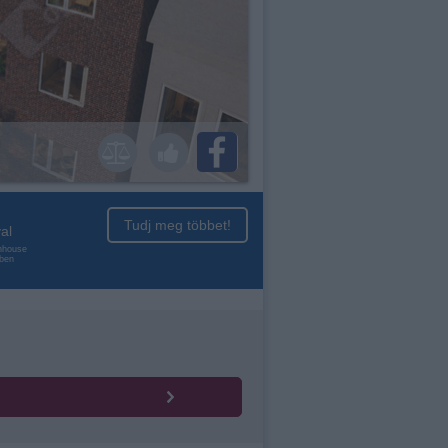
Tudj meg többet!
al
enhouse
nben