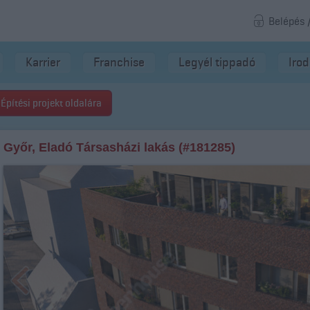
Belépés 
Karrier
Franchise
Legyél tippadó
Iro
Építési projekt oldalára
Győr, Eladó Társasházi lakás (#181285)