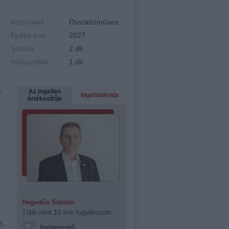
Közművek:
Összközműves
Építés éve:
2027
Szobák:
2 db
Hálószobák:
1 db
ó
Az ingatlan
Ingatlaniroda
értékesítője
Hegedűs Sándor
Több mint 10 éve foglalkozom...
ő.
Irodavezető