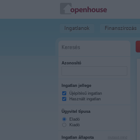
Ingatlanok
Finanszírozás
Keresés
Azonosító
Ingatlan jellege
Újépítésű ingatlan
Használt ingatlan
Ügyvitel típusa
Eladó
Kiadó
Ingatlan állapota
mutasd mind