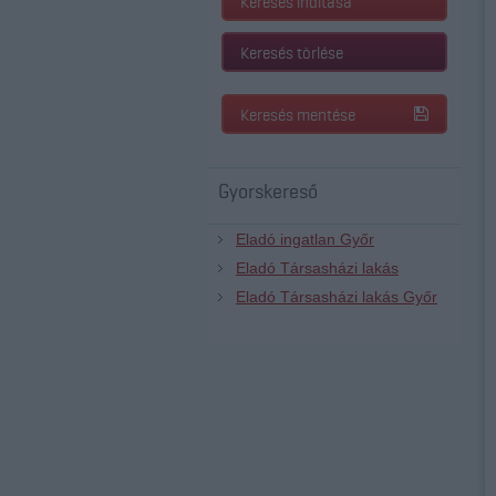
Keresés indítása
Keresés törlése
Keresés mentése
Gyorskereső
Eladó ingatlan Győr
Eladó Társasházi lakás
Eladó Társasházi lakás Győr