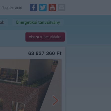
/ Regisztráció
dák
Energetikai tanúsítvány
Vissza a lista oldalra
63 927 360 Ft