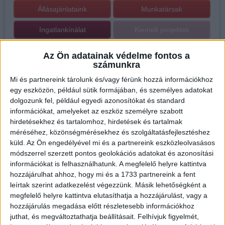
Állásajánlataink
Munkatársak
Ingatlankínálat
Kiemelt projektek
El szeretném adni, bérbe szeretném adni
Az Ön adatainak védelme fontos a
számunkra
Mi és partnereink tárolunk és/vagy férünk hozzá információkhoz
egy eszközön, például sütik formájában, és személyes adatokat
dolgozunk fel, például egyedi azonosítókat és standard
információkat, amelyeket az eszköz személyre szabott
hirdetésekhez és tartalomhoz, hirdetések és tartalmak
méréséhez, közönségmérésekhez és szolgáltatásfejlesztéshez
küld.
Az Ön engedélyével mi és a partnereink eszközleolvasásos
módszerrel szerzett pontos geolokációs adatokat és azonosítási
információkat is felhasználhatunk. A megfelelő helyre kattintva
hozzájárulhat ahhoz, hogy mi és a 1733 partnereink a fent
leírtak szerint adatkezelést végezzünk. Másik lehetőségként a
megfelelő helyre kattintva elutasíthatja a hozzájárulást, vagy a
hozzájárulás megadása előtt részletesebb információkhoz
Iroda bemutatása
juthat, és megváltoztathatja beállításait.
Felhívjuk figyelmét,