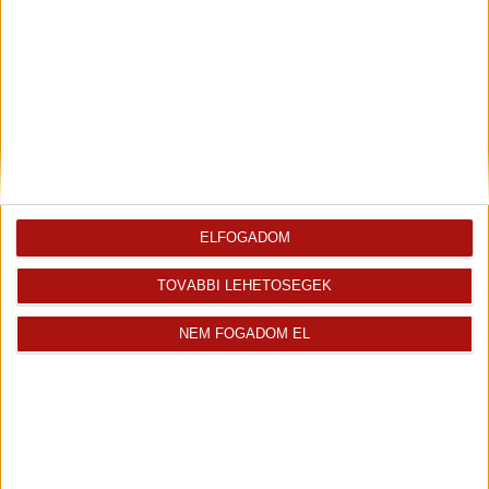
ELFOGADOM
TOVÁBBI LEHETŐSÉGEK
Leaflet
| Tiles ©
OpenStreetMap
| Map data ©
OpenStreetMap
|
CC-BY-SA
NEM FOGADOM EL
Iroda kiemelt ajánlatai