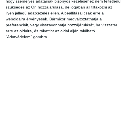
hogy személyes adatainak bizonyos kezeléséhez nem feltétlenül
Tisztelt Ügyfeleink!
szükséges az Ön hozzájárulása, de jogában áll tiltakozni az
Örömmel hívjuk fel figyelmüket, hogy az Openhouse
ilyen jellegű adatkezelés ellen. A beállításai csak erre a
Ingatlan- és Pénzügyi Közvetítő Hálózat
megérkezett
weboldalra érvényesek. Bármikor megváltoztathatja a
Nagykanizsa városába is, 2019. februárban megnyitottuk
preferenciáit, vagy visszavonhatja hozzájárulását, ha visszatér
magas színvonalú irodánkat Csengery út 4. szám alatt.
erre az oldalra, és rákattint az oldal alján található
"Adatvédelem" gombra.
Kényelmes megoldást kínálunk ingatlannal kapcsolatos
ügyeinek intézésére. Legyen Ön akár megbízónk, akár
vásárolni szándékozó ügyfelünk, mi végig kísérjük Önt az
ingatlan eladás/vásárlás minden szakaszán.
Folyamatosan bővülő ingatlan kínálatunk mellett pénzügyi
szolgáltatásainkra is számíthatnak. Ingatlan
finanszírozási szakértő kollégánk az ajánlatokat
megversenyeztetve, az ügyfél igényeit felmérve,
személyre szabottan a legjobb ajánlatot közvetíti
DÍJMENTESEN!
Irodánk szolgáltatásai :
- ingatlanok értékesítése, bérbeadása
-kereső ügyfeleink részére ingatalanok célzott felkutatása
-pénzügyi szolgáltatások(lakáscélú-,szabad