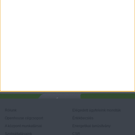
Rólunk
Elégedett ügyfeleink mondták
Openhouse cégcsoport
Értékbecslés
A központ munkatársai
Energetikai tanúsítvány
Szolgáltatásaink
CSR