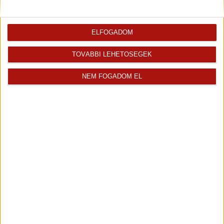
ELFOGADOM
TOVÁBBI LEHETŐSÉGEK
NEM FOGADOM EL
Stejer Laura
Stejer Laura vagyok. Szeretem a lakásokat, szeretem a szép...
Kiemelt ingatlanértékesítő
+36 70 467 7168
laura.stejer@oh.hu
Magyar
Visszahívást kérek erről az
E-mail tájékoztatót kérek
ingatlanról az értékesítőtől
erről az ingatlanról