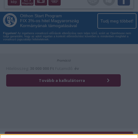
kép
Alaprajz
Otthon Start Program
FIX 3%-os hitel Magyarország
Tudj meg többet!
Kormányának támogatásával
Figyelem!
Az ingatlanra vonatkozó előírások ellenőrzése nem teljes körű, ezért az Openhouse nem
tudja garantálni, hogy az adott ingatlan a konkrét előminősítést követően is mindenben megfelel a
vonatkozó jogszabályi feltételeknek.
Érdekli az ingatlan?
Kattintson és hívja most kollégánkat!