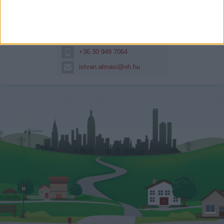
Almási István (hitel)
Almási István vagyok, már több
mint 10 éve...
Hitelszakértő
+36 30 949 7064
istvan.almasi@oh.hu