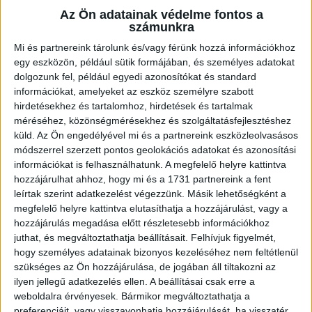
Az Ön adatainak védelme fontos a
számunkra
Mi és partnereink tárolunk és/vagy férünk hozzá információkhoz
Ügyvitel típusa:
Eladó
egy eszközön, például sütik formájában, és személyes adatokat
dolgozunk fel, például egyedi azonosítókat és standard
Ingatlan típusa:
Családi ház
információkat, amelyeket az eszköz személyre szabott
hirdetésekhez és tartalomhoz, hirdetések és tartalmak
Ingatlan állapota:
Jó
méréséhez, közönségmérésekhez és szolgáltatásfejlesztéshez
küld.
Az Ön engedélyével mi és a partnereink eszközleolvasásos
Építési mód:
Vályog
módszerrel szerzett pontos geolokációs adatokat és azonosítási
Fűtési mód:
Kandalló, cserépkályha
információkat is felhasználhatunk. A megfelelő helyre kattintva
hozzájárulhat ahhoz, hogy mi és a 1731 partnereink a fent
2
Telek mérete:
2220 m
leírtak szerint adatkezelést végezzünk. Másik lehetőségként a
megfelelő helyre kattintva elutasíthatja a hozzájárulást, vagy a
2
Lakótér mérete:
102 m
hozzájárulás megadása előtt részletesebb információkhoz
juthat, és megváltoztathatja beállításait.
Felhívjuk figyelmét,
Közművek:
Villany, Víz, csatorna
hogy személyes adatainak bizonyos kezeléséhez nem feltétlenül
Építés éve:
1942
szükséges az Ön hozzájárulása, de jogában áll tiltakozni az
ilyen jellegű adatkezelés ellen. A beállításai csak erre a
Szobák:
3 db
weboldalra érvényesek. Bármikor megváltoztathatja a
preferenciáit, vagy visszavonhatja hozzájárulását, ha visszatér