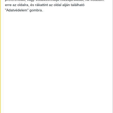
Hálószobák:
2 db
erre az oldalra, és rákattint az oldal alján található
"Adatvédelem" gombra.
Balaton közelében
Az
Openhouse Nagykanizsa Ingatlaniroda
kínálatában eladó a
#182281 hivatkozási számú
balatonmagyaródi családi ház
.
Balatonmagyaród – részben felújított, gazdálkodásra is alkalmas
családi ház nagy telekkel
Balatonmagyaródon, a Kis-Balaton közelében kínálok megvételre egy
102 m²-es, vályog falazatú családi házat 2220 m²-es telken.
Főbb jellemzők:
2 külön nyíló szoba
konyha és étkező
fürdőszoba WC-vel
zárt és nyitott terasz
a nyitott teraszról további helyiségek is megközelíthetők
Műszaki állapot: