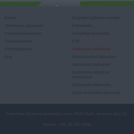
Rólunk
Elégedett ügyfeleink mondták
Openhouse cégcsoport
Értékbecslés
A központ munkatársai
Energetikai tanúsítvány
Szolgáltatásaink
CSR
Elérhetőségeink
Adatvédelmi beállítások
Blog
Panaszkezelési tájékoztató
Adatvédelmi tájékoztató
Ügyfeleknek értesítő az
átruházásról
Süti kezelési tájékoztató
Ügyfél-azonosítási tájékoztató
Franchise Központ levelezési címe: 9023 Győr, Verseny utca 32.
Telefon: +36-30-757-2991