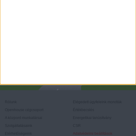
Rólunk
Elégedett ügyfeleink mondták
Openhouse cégcsoport
Értékbecslés
A központ munkatársai
Energetikai tanúsítvány
Szolgáltatásaink
CSR
Elérhetőségeink
Adatvédelmi beállítások