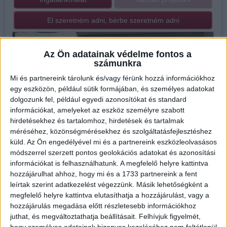
El szeretném adni, bérbe szeretném adni
Az Ön adatainak védelme fontos a
számunkra
Mi és partnereink tárolunk és/vagy férünk hozzá információkhoz
egy eszközön, például sütik formájában, és személyes adatokat
dolgozunk fel, például egyedi azonosítókat és standard
információkat, amelyeket az eszköz személyre szabott
hirdetésekhez és tartalomhoz, hirdetések és tartalmak
méréséhez, közönségmérésekhez és szolgáltatásfejlesztéshez
küld.
Az Ön engedélyével mi és a partnereink eszközleolvasásos
módszerrel szerzett pontos geolokációs adatokat és azonosítási
információkat is felhasználhatunk. A megfelelő helyre kattintva
hozzájárulhat ahhoz, hogy mi és a 1733 partnereink a fent
Iroda bemutatása
leírtak szerint adatkezelést végezzünk. Másik lehetőségként a
megfelelő helyre kattintva elutasíthatja a hozzájárulást, vagy a
"Fedezze fel Otthonát Sopronban az Openhouse
hozzájárulás megadása előtt részletesebb információkhoz
Ingatlanirodával!
juthat, és megváltoztathatja beállításait.
Felhívjuk figyelmét,
hogy személyes adatainak bizonyos kezeléséhez nem feltétlenül