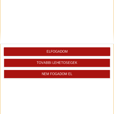
ELFOGADOM
TOVÁBBI LEHETŐSÉGEK
Leaflet
| Tiles ©
OpenStreetMap
| Map data ©
OpenStreetMap
|
CC-BY-SA
NEM FOGADOM EL
Iroda kiemelt ajánlatai
Fix 3%