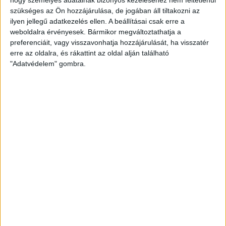
Álmai otthonát keresi a történelmi Sopronban? Az
szükséges az Ön hozzájárulása, de jogában áll tiltakozni az
Openhouse Ingatlaniroda az Ön segítségére van! Legyen
ilyen jellegű adatkezelés ellen. A beállításai csak erre a
szó bájos belvárosi lakásról, modern lakóparki otthonról
weboldalra érvényesek. Bármikor megváltoztathatja a
vagy elővárosi ingatlanról, nálunk mindenki megtalálja az
preferenciáit, vagy visszavonhatja hozzájárulását, ha visszatér
igényeinek megfelelőt.
erre az oldalra, és rákattint az oldal alján található
Miért válassza az Openhouse-t?
"Adatvédelem" gombra.
Szakértői Ismeretek: Ismerje meg Sopron piacát egy
tapasztalt és szakértői csapat segítségével. Személyre
szabott tanácsadásunk segít Önnek az igényeinek
megfelelő otthon megtalálásában.
Széles Választék: Böngésszen változatos
ingatlanportfóliónkban, ahol megtalálja a történelmi
hangulatú lakásoktól a modern családi házakig
mindenféle lehetőséget.
Ügyfélorientált Szolgáltatás: Az Openhouse Ingatlaniroda
az ügyfelek elégedettségét helyezi előtérbe. Személyre
szabott szolgáltatásaink és segítőkész csapatunk
biztosítja, hogy az ingatlanvásárlás folyamata egyszerű
és zökkenőmentes legyen.