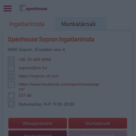
Ingatlaniroda
Munkatársak
Openhouse Sopron Ingatlaniroda
9400
Sopron
,
Erzsébet utca 4.
+36 70 489 9999
sopron@oh.hu
https://sopron.oh.hu/
https://www.facebook.com/openhousesopr
on/
107 db
Nyitvatartás: H-P: 9:00-18:00
Állásajánlataink
Munkatársak
Ingatlankínálat
Kiemelt projektek