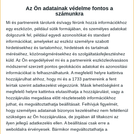
Az Ön adatainak védelme fontos a
számunkra
Mi és partnereink tárolunk és/vagy férünk hozzá információkhoz
Ügyvitel típusa:
Eladó
egy eszközön, például sütik formájában, és személyes adatokat
dolgozunk fel, például egyedi azonosítókat és standard
Ingatlan típusa:
Családi ház
információkat, amelyeket az eszköz személyre szabott
Ingatlan állapota:
Átlagos
hirdetésekhez és tartalomhoz, hirdetések és tartalmak
méréséhez, közönségmérésekhez és szolgáltatásfejlesztéshez
Építési mód:
Tégla
küld.
Az Ön engedélyével mi és a partnereink eszközleolvasásos
módszerrel szerzett pontos geolokációs adatokat és azonosítási
Fűtési mód:
Központi fűtés
információkat is felhasználhatunk. A megfelelő helyre kattintva
hozzájárulhat ahhoz, hogy mi és a 1733 partnereink a fent
2
Telek mérete:
1000 m
leírtak szerint adatkezelést végezzünk. Másik lehetőségként a
2
Lakótér mérete:
160 m
megfelelő helyre kattintva elutasíthatja a hozzájárulást, vagy a
hozzájárulás megadása előtt részletesebb információkhoz
Közművek:
Összközműves
juthat, és megváltoztathatja beállításait.
Felhívjuk figyelmét,
hogy személyes adatainak bizonyos kezeléséhez nem feltétlenül
Építés éve:
1980
szükséges az Ön hozzájárulása, de jogában áll tiltakozni az
ilyen jellegű adatkezelés ellen. A beállításai csak erre a
Szobák:
4 db
weboldalra érvényesek. Bármikor megváltoztathatja a