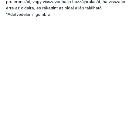
preferenciáit, vagy visszavonhatja hozzájárulását, ha visszatér
Hálószobák:
3 db
erre az oldalra, és rákattint az oldal alján található
"Adatvédelem" gombra.
Vidéki nyugalom, határtalan lehetőségek.
Az
Openhouse Sopron Ingatlaniroda
kínálatában eladó a #182158
hivatkozási számú
sopronkövesdi családi ház
.
?
Sopronkövesd egyik nagyszerű lehetősége várja új tulajdonosát!
Eladó egy 160 m²-es, kétszintes családi ház Sopronkövesd
szívében, 1000 m²-es telken!
A „Zöldszívű falu” nyugodt környezetében
található ingatlan rengeteg lehetőséget kínál akár nagycsaládosoknak,
akár azoknak, akik saját elképzeléseik szerint alakítanák új otthonukat.
✨
Amiért érdemes megnézni:
✔ 4 szoba
✔ Tágas nappali, étkező és külön konyha
✔ Külön fürdőszoba és WC
✔ Folyosó, tároló és garázs
✔ 20 m²-es kazánház külső bejárattal
✔ Vegyes tüzelésű kazán és gázkazán
✔ Víz-, villany- és csatornahálózat kiépítve
✔ Hatalmas telek további bővítési vagy hasznosítási lehetőségekkel