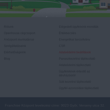
Rólunk
Elégedett ügyfeleink mondták
Openhouse cégcsoport
Értékbecslés
A központ munkatársai
Energetikai tanúsítvány
Szolgáltatásaink
CSR
Elérhetőségeink
Adatvédelmi beállítások
Blog
Panaszkezelési tájékoztató
Adatvédelmi tájékoztató
Ügyfeleknek értesítő az
átruházásról
Süti kezelési tájékoztató
Ügyfél-azonosítási tájékoztató
Franchise Központ levelezési címe: 9023 Győr, Verseny utca 32.