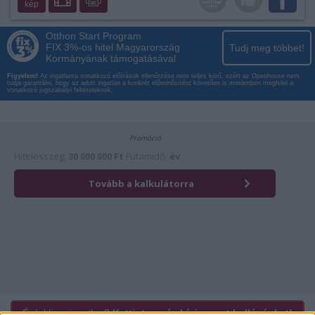
kép
Otthon Start Program
FIX 3%-os hitel Magyarország
Tudj meg többet!
Kormányának támogatásával
Figyelem!
Az ingatlanra vonatkozó előírások ellenőrzése nem teljes körű, ezért az Openhouse nem
tudja garantálni, hogy az adott ingatlan a konkrét előminősítést követően is mindenben megfelel a
vonatkozó jogszabályi feltételeknek.
Érdekli az ingatlan?
Kattintson és hívja most kollégánkat!