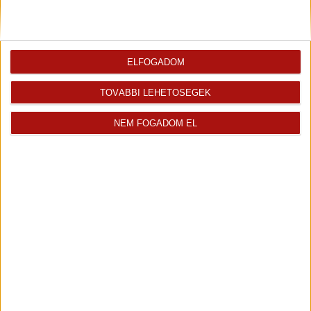
ELFOGADOM
TOVÁBBI LEHETŐSÉGEK
Talabér Ildikó
Több mint 25 évet dolgoztam a pedagógia...
NEM FOGADOM EL
Értékesítő
+36 70 467 7267
ildiko.talaber@oh.hu
Magyar
Visszahívást kérek erről az
E-mail tájékoztatót kérek
ingatlanról az értékesítőtől
erről az ingatlanról
Az ingatlan energetikai besorolása
A energetikai tanúsítvány beszerzése folyamatban van.