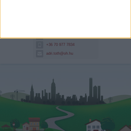
Tóth Adrienn
16 év bankszakmában eltöltött idő
után...
Hitelszakértő
+36 70 977 7834
adri.toth@oh.hu