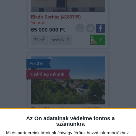
Eladó Sorház (#183399)
Sopron
65 000 000 Ft
2
71 m
szobák: 2
„I“
Fix 3%
Kizárólag nálunk
Eladó Társasházi lakás (#183253)
Sopron
Az Ön adatainak védelme fontos a
49 900 000 Ft
számunkra
2
49 m
szobák: 2
Mi és partnereink tárolunk és/vagy férünk hozzá információkhoz