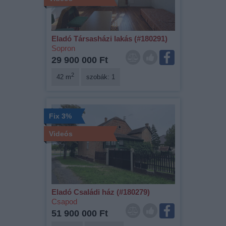
Eladó Társasházi lakás (#180291)
Sopron
29 900 000 Ft
2
42 m
szobák: 1
Fix 3%
Videós
Eladó Családi ház (#180279)
Csapod
51 900 000 Ft