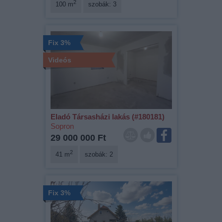
2
100 m
szobák: 3
Fix 3%
Videós
Eladó Társasházi lakás (#180181)
Sopron
29 000 000 Ft
2
41 m
szobák: 2
Fix 3%