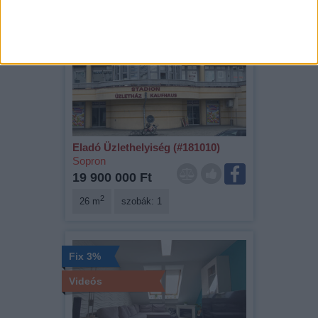
Kizárólag nálunk
Eladó Üzlethelyiség (#181010)
Sopron
19 900 000 Ft
2
26 m
szobák: 1
Fix 3%
Videós