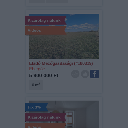
Kizárólag nálunk
Videós
Eladó Mezőgazdasági (#180319)
Ebergőc
5 900 000 Ft
2
0 m
Fix 3%
Kizárólag nálunk
Videós