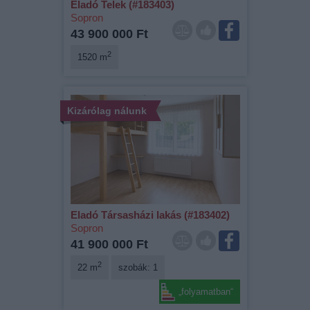
Eladó Telek (#183403)
Sopron
43 900 000 Ft
2
1520 m
Kizárólag nálunk
Eladó Társasházi lakás (#183402)
Sopron
41 900 000 Ft
2
22 m
szobák: 1
„folyamatban“