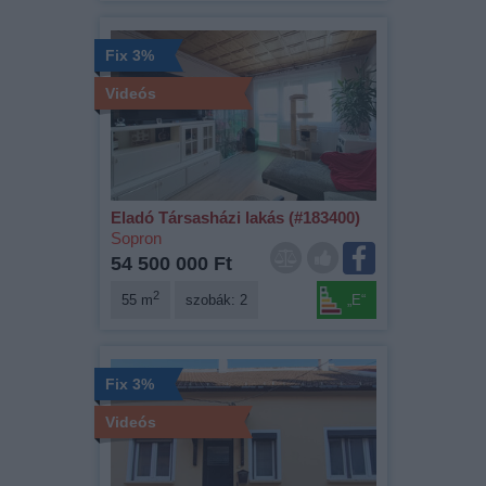
Fix 3%
Videós
Eladó Társasházi lakás (#183400)
Sopron
54 500 000 Ft
2
55 m
szobák: 2
„E“
Fix 3%
Videós