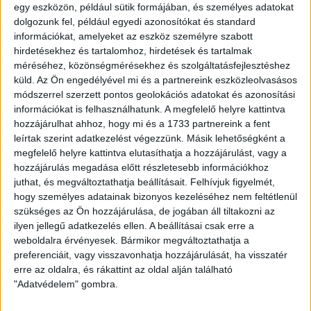
egy eszközön, például sütik formájában, és személyes adatokat
„folyamatban“
dolgozunk fel, például egyedi azonosítókat és standard
információkat, amelyeket az eszköz személyre szabott
hirdetésekhez és tartalomhoz, hirdetések és tartalmak
méréséhez, közönségmérésekhez és szolgáltatásfejlesztéshez
Fix 3%
küld.
Az Ön engedélyével mi és a partnereink eszközleolvasásos
módszerrel szerzett pontos geolokációs adatokat és azonosítási
információkat is felhasználhatunk. A megfelelő helyre kattintva
hozzájárulhat ahhoz, hogy mi és a 1733 partnereink a fent
leírtak szerint adatkezelést végezzünk. Másik lehetőségként a
megfelelő helyre kattintva elutasíthatja a hozzájárulást, vagy a
hozzájárulás megadása előtt részletesebb információkhoz
Eladó Családi ház (#183173)
juthat, és megváltoztathatja beállításait.
Felhívjuk figyelmét,
Páli
hogy személyes adatainak bizonyos kezeléséhez nem feltétlenül
119 900 000 Ft
szükséges az Ön hozzájárulása, de jogában áll tiltakozni az
2
ilyen jellegű adatkezelés ellen. A beállításai csak erre a
240 m
szobák: 7
weboldalra érvényesek. Bármikor megváltoztathatja a
preferenciáit, vagy visszavonhatja hozzájárulását, ha visszatér
erre az oldalra, és rákattint az oldal alján található
Fix 3%
"Adatvédelem" gombra.
Kizárólag nálunk