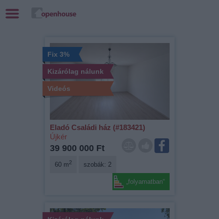
Fix 3%
Kizárólag nálunk
Videós
Eladó Családi ház (#183421)
Újkér
39 900 000 Ft
2
60 m
szobák: 2
„folyamatban“