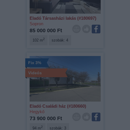
Eladó Társasházi lakás (#180697)
Sopron
85 000 000 Ft
2
102 m
szobák: 4
Fix 3%
Videós
Eladó Családi ház (#180660)
Hegykő
73 900 000 Ft
2
94 m
szobák: 3