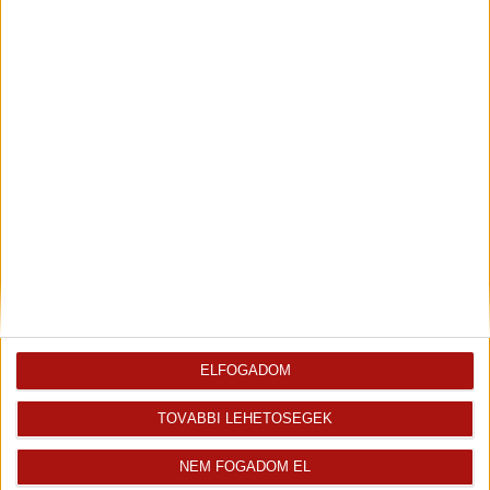
Leaflet
| Tiles ©
OpenStreetMap
| Map data ©
OpenStreetMap
|
CC-BY-SA
Referenciák
ELFOGADOM
2026. április 22.
Köszönet és ajánlás!
TOVÁBBI LEHETŐSÉGEK
Tisztelt Érdeklődő! Ezúton szeretnénk
ajánlani Kingát, akinek segítségével sikerült
NEM FOGADOM EL
megvásárolnunk otthonunkat. A teljes