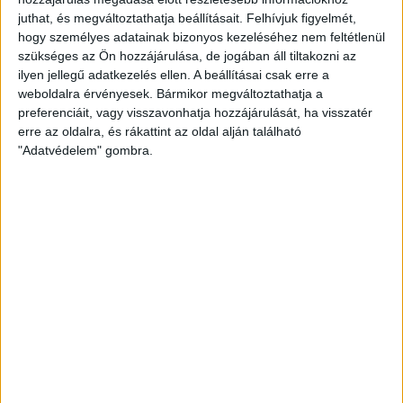
Iroda bemutatása
juthat, és megváltoztathatja beállításait.
Felhívjuk figyelmét,
Amennyiben Ön ingatlant szándékozik
vásárolni, eladni,
hogy személyes adatainak bizonyos kezeléséhez nem feltétlenül
bérbe adni, vagy bérbe
venni, Komárom és környékén
szükséges az Ön hozzájárulása, de jogában áll tiltakozni az
vagy csak a
legkedvezőbb ingatlanfinanszírozási
ilyen jellegű adatkezelés ellen. A beállításai csak erre a
ajánlatokat keresi - nálunk a legjobb helyen jár!
weboldalra érvényesek. Bármikor megváltoztathatja a
Kínálatunkban megtalálható
társasházi lakás, családi
preferenciáit, vagy visszavonhatja hozzájárulását, ha visszatér
ház, építési telek, üzleti és ipari ingatlanok
egyaránt,
erre az oldalra, és rákattint az oldal alján található
Komárom és környékén.
"Adatvédelem" gombra.
A fő működési területünk elsősorban
Komárom,
azonban
hozzánk tartozik
Tata, Tatabánya, Oroszlány, Kisbér
és
környéke.
Eladó - kiadó, használt és új, családi házak,
ikerházak, sorházak, lakások, irodák, üzlethelyiségek
közvetítésével foglalkozunk. A kínálatból nem hiányozhat
a magas színvonalú
irodaházak bérbeadása
sem.
Amennyiben nem rendelkezik elegendő önerővel álmai
otthonának megvásárlásához, ebben is nyújtunk
megoldást ingyenes
„jó" hitel
ügyintézéssel.
Használja ki ingyenes hitelügyintézésünket MOST!