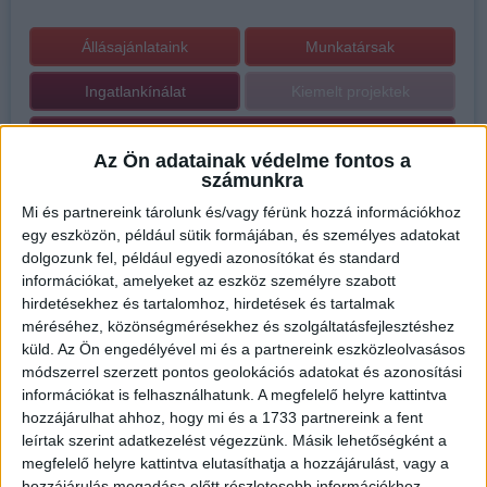
Állásajánlataink
Munkatársak
Ingatlankínálat
Kiemelt projektek
El szeretném adni, bérbe szeretném adni
Az Ön adatainak védelme fontos a
számunkra
Mi és partnereink tárolunk és/vagy férünk hozzá információkhoz
egy eszközön, például sütik formájában, és személyes adatokat
dolgozunk fel, például egyedi azonosítókat és standard
információkat, amelyeket az eszköz személyre szabott
hirdetésekhez és tartalomhoz, hirdetések és tartalmak
méréséhez, közönségmérésekhez és szolgáltatásfejlesztéshez
küld.
Az Ön engedélyével mi és a partnereink eszközleolvasásos
módszerrel szerzett pontos geolokációs adatokat és azonosítási
információkat is felhasználhatunk. A megfelelő helyre kattintva
hozzájárulhat ahhoz, hogy mi és a 1733 partnereink a fent
leírtak szerint adatkezelést végezzünk. Másik lehetőségként a
megfelelő helyre kattintva elutasíthatja a hozzájárulást, vagy a
hozzájárulás megadása előtt részletesebb információkhoz