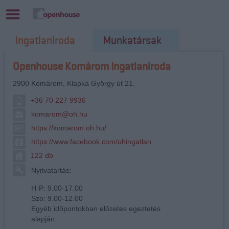
Ingatlaniroda
Munkatársak
Openhouse Komárom Ingatlaniroda
2900
Komárom
,
Klapka György út 21.
+36 70 227 9936
komarom@oh.hu
https://komarom.oh.hu/
https://www.facebook.com/ohingatlan
122 db
Nyitvatartás:
H-P: 9.00-17.00
Szo: 9.00-12.00
Egyéb időpontokban előzetes egeztetés
alapján.