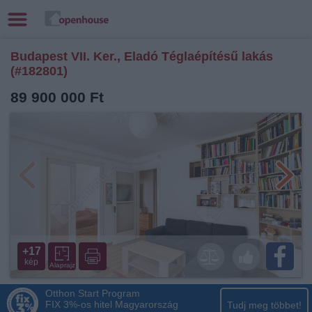
Budapest VII. Ker., Eladó Téglaépítésű lakás
(#182801)
89 900 000 Ft
+17
kép
Alaprajz
Otthon Start Program
FIX 3%-os hitel Magyarország
Tudj meg többet!