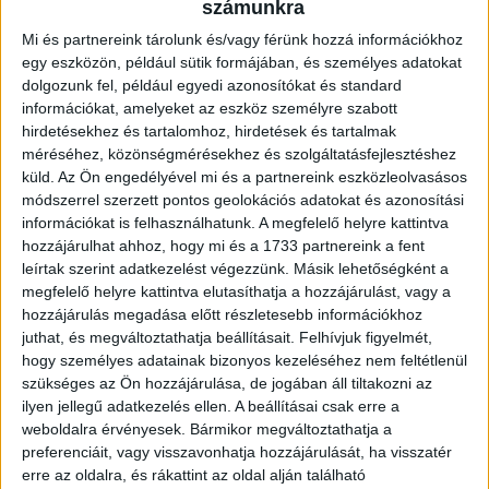
számunkra
Ügyvitel típusa:
Eladó
Mi és partnereink tárolunk és/vagy férünk hozzá információkhoz
Ingatlan típusa:
Téglaépítésű lakás
egy eszközön, például sütik formájában, és személyes adatokat
dolgozunk fel, például egyedi azonosítókat és standard
Ingatlan állapota:
Jó
információkat, amelyeket az eszköz személyre szabott
Építési mód:
Tégla
hirdetésekhez és tartalomhoz, hirdetések és tartalmak
méréséhez, közönségmérésekhez és szolgáltatásfejlesztéshez
Fűtési mód:
HÉRA/Konvektor
küld.
Az Ön engedélyével mi és a partnereink eszközleolvasásos
módszerrel szerzett pontos geolokációs adatokat és azonosítási
2
Lakótér mérete:
62 m
információkat is felhasználhatunk. A megfelelő helyre kattintva
hozzájárulhat ahhoz, hogy mi és a 1733 partnereink a fent
Közművek:
Villany, Gáz, Csatorna, Víz
leírtak szerint adatkezelést végezzünk. Másik lehetőségként a
Építés éve:
1950
megfelelő helyre kattintva elutasíthatja a hozzájárulást, vagy a
hozzájárulás megadása előtt részletesebb információkhoz
Szobák:
2 db
juthat, és megváltoztathatja beállításait.
Felhívjuk figyelmét,
hogy személyes adatainak bizonyos kezeléséhez nem feltétlenül
szükséges az Ön hozzájárulása, de jogában áll tiltakozni az
ilyen jellegű adatkezelés ellen. A beállításai csak erre a
Az
Openhouse Budapest City Home Ingatlaniroda
kínálatában eladó
weboldalra érvényesek. Bármikor megváltoztathatja a
a #182801 BO azonosítójú
Budapest VII. kerületi Téglaépítésű lakás
.
preferenciáit, vagy visszavonhatja hozzájárulását, ha visszatér
Eladó világos, csendes lakás a Rózsák tere közelében
erre az oldalra, és rákattint az oldal alján található