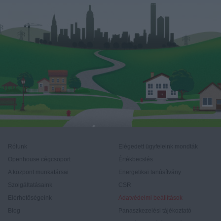
Rólunk
Elégedett ügyfeleink mondták
Openhouse cégcsoport
Értékbecslés
A központ munkatársai
Energetikai tanúsítvány
Szolgáltatásaink
CSR
Elérhetőségeink
Adatvédelmi beállítások
Blog
Panaszkezelési tájékoztató