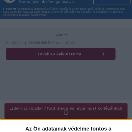
Kormányának támogatásával
Figyelem!
Az ingatlanra vonatkozó előírások ellenőrzése nem teljes körű, ezért az Openhouse nem
tudja garantálni, hogy az adott ingatlan a konkrét előminősítést követően is mindenben megfelel a
vonatkozó jogszabályi feltételeknek.
Érdekli az ingatlan?
Kattintson és hívja most kollégánkat!
Az Ön adatainak védelme fontos a