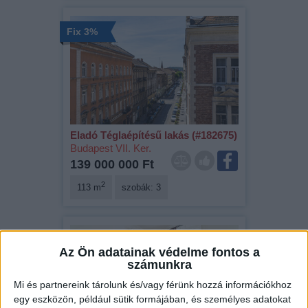
Fix 3%
Eladó Téglaépítésű lakás (#182675)
Budapest VII. Ker.
139 000 000 Ft
2
113 m
szobák: 3
Az Ön adatainak védelme fontos a
számunkra
Mi és partnereink tárolunk és/vagy férünk hozzá információkhoz
egy eszközön, például sütik formájában, és személyes adatokat