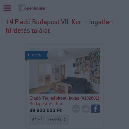
14 Eladó Budapest VII. Ker. - Ingatlan
hirdetés találat
Fix 3%
Eladó Téglaépítésű lakás (#182801)
Budapest VII. Ker.
89 900 000 Ft
2
62 m
szobák: 2