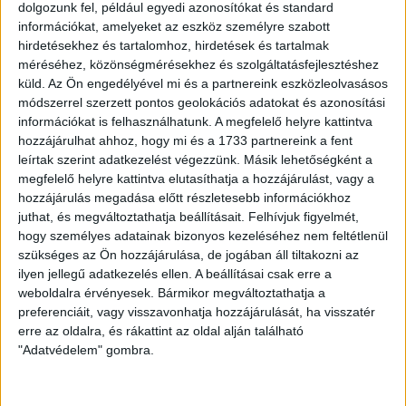
dolgozunk fel, például egyedi azonosítókat és standard
információkat, amelyeket az eszköz személyre szabott
hirdetésekhez és tartalomhoz, hirdetések és tartalmak
Eladó Téglaépítésű lakás (#182434)
Budapest VII. Ker.
méréséhez, közönségmérésekhez és szolgáltatásfejlesztéshez
49 900 000 Ft
küld.
Az Ön engedélyével mi és a partnereink eszközleolvasásos
módszerrel szerzett pontos geolokációs adatokat és azonosítási
2
28 m
szobák: 1
információkat is felhasználhatunk. A megfelelő helyre kattintva
hozzájárulhat ahhoz, hogy mi és a 1733 partnereink a fent
leírtak szerint adatkezelést végezzünk. Másik lehetőségként a
megfelelő helyre kattintva elutasíthatja a hozzájárulást, vagy a
Fix 3%
hozzájárulás megadása előtt részletesebb információkhoz
juthat, és megváltoztathatja beállításait.
Felhívjuk figyelmét,
hogy személyes adatainak bizonyos kezeléséhez nem feltétlenül
szükséges az Ön hozzájárulása, de jogában áll tiltakozni az
ilyen jellegű adatkezelés ellen. A beállításai csak erre a
weboldalra érvényesek. Bármikor megváltoztathatja a
preferenciáit, vagy visszavonhatja hozzájárulását, ha visszatér
Eladó Téglaépítésű lakás (#180646)
erre az oldalra, és rákattint az oldal alján található
Budapest VII. Ker.
"Adatvédelem" gombra.
110 000 000 Ft
2
87 m
szobák: 5