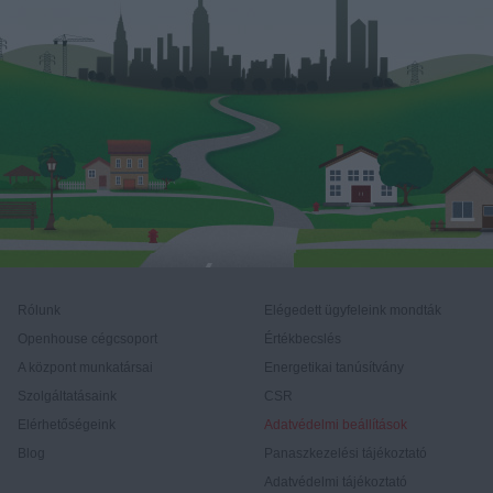
Rólunk
Elégedett ügyfeleink mondták
Openhouse cégcsoport
Értékbecslés
A központ munkatársai
Energetikai tanúsítvány
Szolgáltatásaink
CSR
Elérhetőségeink
Adatvédelmi beállítások
Blog
Panaszkezelési tájékoztató
Adatvédelmi tájékoztató