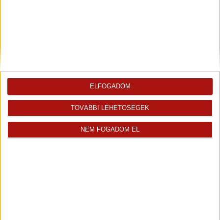
Eladó Társasházi lakás (#176734)
Budapest VII. Ker.
35 800 000 Ft
2
13 m
ELFOGADOM
TOVÁBBI LEHETŐSÉGEK
NEM FOGADOM EL
Eladó Társasházi lakás (#176717)
Budapest VII. Ker.
35 800 000 Ft