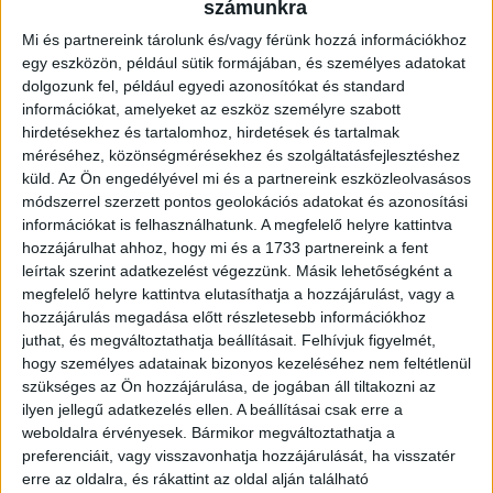
számunkra
Ingatlan típusa:
Társasházi lakás
Mi és partnereink tárolunk és/vagy férünk hozzá információkhoz
egy eszközön, például sütik formájában, és személyes adatokat
Ingatlan állapota:
Jó
dolgozunk fel, például egyedi azonosítókat és standard
Építési mód:
Ytong
információkat, amelyeket az eszköz személyre szabott
hirdetésekhez és tartalomhoz, hirdetések és tartalmak
Fűtési mód:
Geotermikus
méréséhez, közönségmérésekhez és szolgáltatásfejlesztéshez
küld.
Az Ön engedélyével mi és a partnereink eszközleolvasásos
2
Lakótér mérete:
85 m
módszerrel szerzett pontos geolokációs adatokat és azonosítási
információkat is felhasználhatunk. A megfelelő helyre kattintva
Építés éve:
2008
hozzájárulhat ahhoz, hogy mi és a 1733 partnereink a fent
Szobák:
4 db
leírtak szerint adatkezelést végezzünk. Másik lehetőségként a
megfelelő helyre kattintva elutasíthatja a hozzájárulást, vagy a
Hálószobák:
3 db
hozzájárulás megadása előtt részletesebb információkhoz
juthat, és megváltoztathatja beállításait.
Felhívjuk figyelmét,
hogy személyes adatainak bizonyos kezeléséhez nem feltétlenül
Eladó belső kétszintes lakás Sopron kedvelt zöldövezeti
szükséges az Ön hozzájárulása, de jogában áll tiltakozni az
részén
ilyen jellegű adatkezelés ellen. A beállításai csak erre a
weboldalra érvényesek. Bármikor megváltoztathatja a
Az
Openhouse Fertőd Ingatlaniroda
kínálatában eladó a #181927
preferenciáit, vagy visszavonhatja hozzájárulását, ha visszatér
hivatkozási számú
soproni társasházi lakás
.
erre az oldalra, és rákattint az oldal alján található