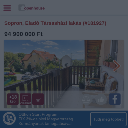
Sopron, Eladó Társasházi lakás (#181927)
94 900 000 Ft
+18
kép
Alaprajz
Otthon Start Program
FIX 3%-os hitel Magyarország
Tudj meg többet!
Kormányának támogatásával