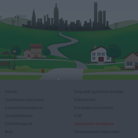
Rólunk
Elégedett ügyfeleink mondták
Openhouse cégcsoport
Értékbecslés
A központ munkatársai
Energetikai tanúsítvány
Szolgáltatásaink
CSR
Elérhetőségeink
Adatvédelmi beállítások
Blog
Panaszkezelési tájékoztató