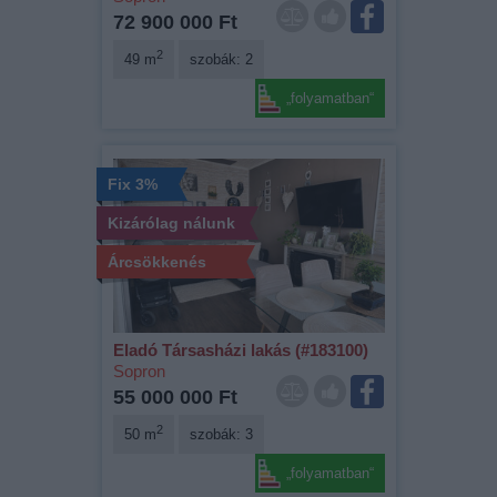
72 900 000 Ft
2
49 m
szobák: 2
„folyamatban“
Fix 3%
Kizárólag nálunk
Árcsökkenés
Eladó Társasházi lakás (#183100)
Sopron
55 000 000 Ft
2
50 m
szobák: 3
„folyamatban“