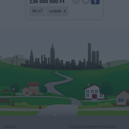
136 000 000 Ft
2
99 m
szobák: 4
Rólunk
Elégedett ügyfeleink mondták