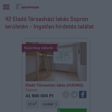
42 Eladó Társasházi lakás Sopron
területén - Ingatlan hirdetés találat
Kizárólag nálunk
Eladó Társasházi lakás (#183402)
Sopron
41 900 000 Ft
2
22 m
szobák: 1