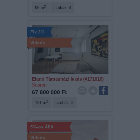
2
95 m
szobák: 4
Fix 3%
Videós
Eladó Társasházi lakás (#171016)
Sopron
67 800 000 Ft
2
131 m
szobák: 3
5%-os ÁFA
Videós