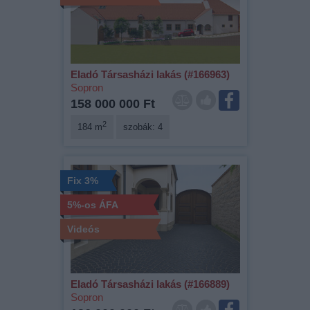
Eladó Társasházi lakás (#166963)
Sopron
158 000 000 Ft
2
184 m
szobák: 4
Fix 3%
5%-os ÁFA
Videós
Eladó Társasházi lakás (#166889)
Sopron