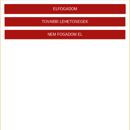
Eladó Társasházi lakás (#181147)
ELFOGADOM
Sopron
89 900 000 Ft
TOVÁBBI LEHETŐSÉGEK
2
110 m
szobák: 3
NEM FOGADOM EL
Fix 3%
Videós
Eladó Társasházi lakás (#180697)
Sopron
85 000 000 Ft
2
102 m
szobák: 4