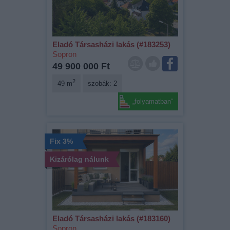
Eladó Társasházi lakás (#183253)
Sopron
49 900 000 Ft
2
49 m
szobák: 2
„folyamatban“
Fix 3%
Kizárólag nálunk
Eladó Társasházi lakás (#183160)
Sopron