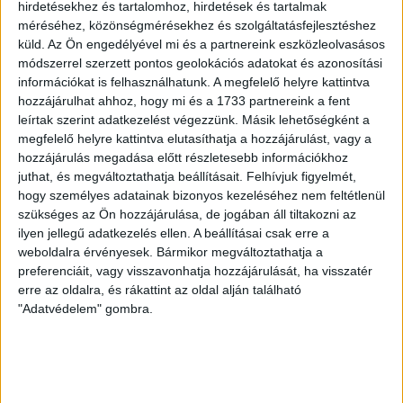
hirdetésekhez és tartalomhoz, hirdetések és tartalmak
méréséhez, közönségmérésekhez és szolgáltatásfejlesztéshez
küld.
Az Ön engedélyével mi és a partnereink eszközleolvasásos
Eladó Társasházi lakás (#182882)
módszerrel szerzett pontos geolokációs adatokat és azonosítási
Sopron
információkat is felhasználhatunk. A megfelelő helyre kattintva
67 300 000 Ft
hozzájárulhat ahhoz, hogy mi és a 1733 partnereink a fent
leírtak szerint adatkezelést végezzünk. Másik lehetőségként a
2
71 m
szobák: 3
megfelelő helyre kattintva elutasíthatja a hozzájárulást, vagy a
hozzájárulás megadása előtt részletesebb információkhoz
juthat, és megváltoztathatja beállításait.
Felhívjuk figyelmét,
Fix 3%
hogy személyes adatainak bizonyos kezeléséhez nem feltétlenül
szükséges az Ön hozzájárulása, de jogában áll tiltakozni az
Kizárólag nálunk
ilyen jellegű adatkezelés ellen. A beállításai csak erre a
weboldalra érvényesek. Bármikor megváltoztathatja a
Videós
preferenciáit, vagy visszavonhatja hozzájárulását, ha visszatér
erre az oldalra, és rákattint az oldal alján található
"Adatvédelem" gombra.
Eladó Társasházi lakás (#182650)
Sopron
39 900 000 Ft
2
47 m
szobák: 1