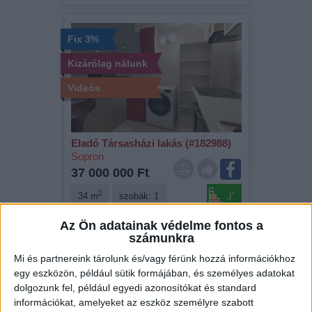
Fix 3%
Kizárólag nálunk
Videós
Eladó Társasházi lakás (#182988)
Sopron
37 000 000 Ft
2
34 m
szobák: 1
„I“
Az Ön adatainak védelme fontos a
számunkra
Fix 3%
Mi és partnereink tárolunk és/vagy férünk hozzá információkhoz
egy eszközön, például sütik formájában, és személyes adatokat
dolgozunk fel, például egyedi azonosítókat és standard
információkat, amelyeket az eszköz személyre szabott