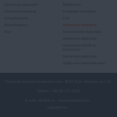
Openhouse cégcsoport
Értékbecslés
A központ munkatársai
Energetikai tanúsítvány
Szolgáltatásaink
CSR
Elérhetőségeink
Adatvédelmi beállítások
Blog
Panaszkezelési tájékoztató
Adatvédelmi tájékoztató
Ügyfeleknek értesítő az
átruházásról
Süti kezelési tájékoztató
Ügyfél-azonosítási tájékoztató
Franchise Központ levelezési címe: 9023 Győr, Verseny utca 32.
Telefon: +36-30-757-2991
E-mail:
info@oh.hu
eszrevetelek@oh.hu
sales@oh.hu