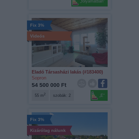
„folyamatban“
Fix 3%
Videós
Eladó Társasházi lakás (#183400)
Sopron
54 500 000 Ft
2
55 m
szobák: 2
„E“
Fix 3%
Kizárólag nálunk