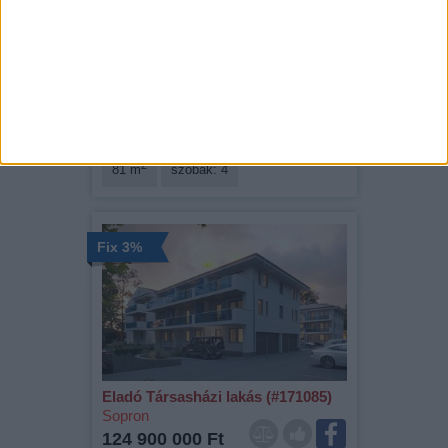
Eladó Társasházi lakás (#171086)
Sopron
99 900 000 Ft
2
81 m
szobák: 4
Fix 3%
Eladó Társasházi lakás (#171085)
Sopron
124 900 000 Ft