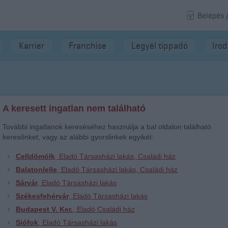
Belépés 
Karrier
Franchise
Legyél tippadó
Iro
A keresett ingatlan nem található
További ingatlanok kereséséhez használja a bal oldalon található
keresőnket, vagy az alábbi gyorslinkek egyikét:
Celldömölk
, Eladó Társasházi lakás, Családi ház
Balatonlelle
, Eladó Társasházi lakás, Családi ház
Sárvár
, Eladó Társasházi lakás
Székesfehérvár
, Eladó Társasházi lakás
Budapest V. Ker.
, Eladó Családi ház
Siófok
, Eladó Társasházi lakás