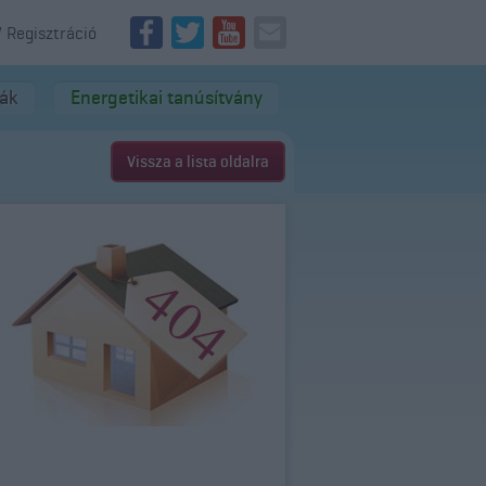
/ Regisztráció
dák
Energetikai tanúsítvány
Vissza a lista oldalra