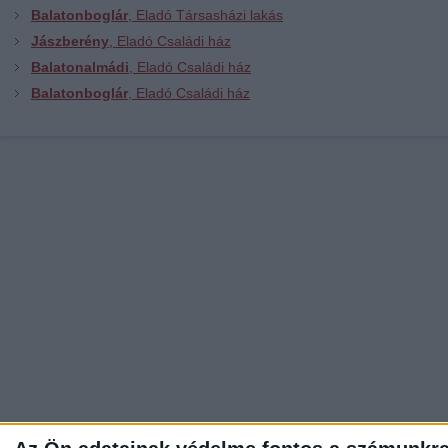
Balatonboglár
, Eladó Társasházi lakás
Jászberény
, Eladó Családi ház
Balatonalmádi
, Eladó Családi ház
Balatonboglár
, Eladó Családi ház