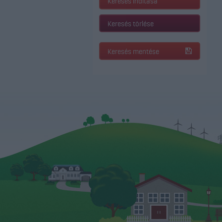
Keresés indítása
Keresés törlése
Keresés mentése