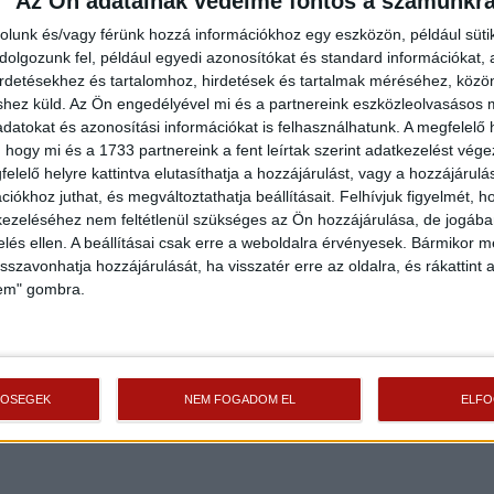
Az Ön adatainak védelme fontos a számunkr
rolunk és/vagy férünk hozzá információkhoz egy eszközön, például süti
olgozunk fel, például egyedi azonosítókat és standard információkat,
irdetésekhez és tartalomhoz, hirdetések és tartalmak méréséhez, kö
shez küld.
Az Ön engedélyével mi és a partnereink eszközleolvasásos m
datokat és azonosítási információkat is felhasználhatunk. A megfelelő h
 hogy mi és a 1733 partnereink a fent leírtak szerint adatkezelést vég
elelő helyre kattintva elutasíthatja a hozzájárulást, vagy a hozzájárul
iókhoz juthat, és megváltoztathatja beállításait.
Felhívjuk figyelmét, 
ezeléséhez nem feltétlenül szükséges az Ön hozzájárulása, de jogában 
zelés ellen. A beállításai csak erre a weboldalra érvényesek. Bármikor m
isszavonhatja hozzájárulását, ha visszatér erre az oldalra, és rákattint a
lem" gombra.
TŐSÉGEK
NEM FOGADOM EL
ELF