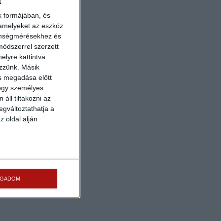
a
k formájában, és
 amelyeket az eszköz
zönségmérésekhez és
ódszerrel szerzett
elyre kattintva
ezzünk. Másik
ás megadása előtt
hogy személyes
áll tiltakozni az
egváltoztathatja a
z oldal alján
OGADOM