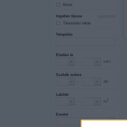
Nívós
Ingatlan típusa
mutasd mind
Társasházi lakás
Település
Eladási ár
-
mFt
-
-
Szobák száma
-
db
-
-
Lakótér
2
-
m
-
-
Emelet
-