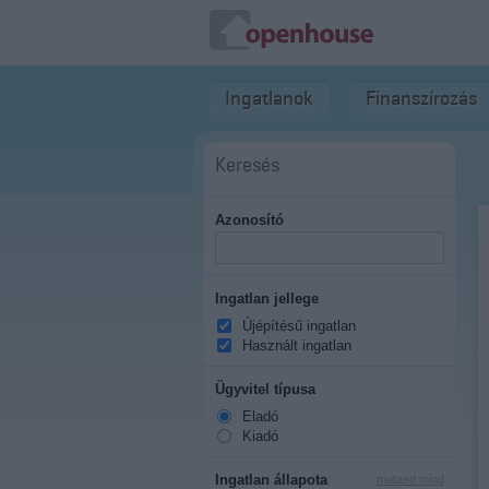
Ingatlanok
Finanszírozás
Keresés
Azonosító
Ingatlan jellege
Újépítésű ingatlan
Használt ingatlan
Ügyvitel típusa
Eladó
Kiadó
Ingatlan állapota
mutasd mind