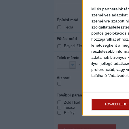
-
-
Mi és partnereink tá
személyes adatokat d
Építési mód
mutasd mind
személyre szabott h
szolgáltatásfejleszté
Tégla
pontos geolokációs a
Fűtési mód
hozzájárulhat ahhoz,
mutasd mind
lehetőségként a megf
Egyedi fűtés
részletesebb informác
adatainak bizonyos k
Telek mérete
2
ilyen jellegű adatke
-
m
-
-
preferenciáit, vagy v
található "Adatvéde
Vízparti
További paraméterek
mutasd mind
Zöld Hitel
TOVÁBBI LEHE
Terasz
Erkély