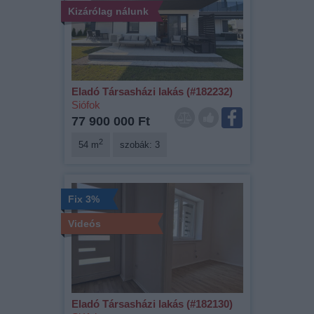
Kizárólag nálunk
Eladó Társasházi lakás (#182232)
Siófok
77 900 000 Ft
2
54 m
szobák: 3
Fix 3%
Videós
Eladó Társasházi lakás (#182130)