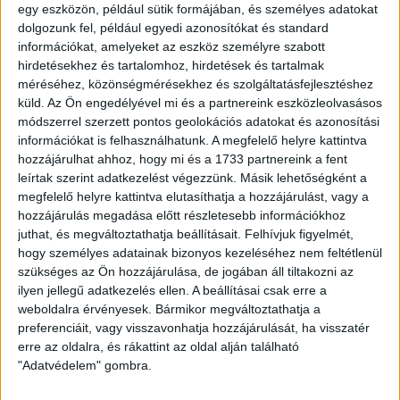
egy eszközön, például sütik formájában, és személyes adatokat
dolgozunk fel, például egyedi azonosítókat és standard
információkat, amelyeket az eszköz személyre szabott
hirdetésekhez és tartalomhoz, hirdetések és tartalmak
méréséhez, közönségmérésekhez és szolgáltatásfejlesztéshez
küld.
Az Ön engedélyével mi és a partnereink eszközleolvasásos
módszerrel szerzett pontos geolokációs adatokat és azonosítási
Eladó Társasházi lakás (#181539)
információkat is felhasználhatunk. A megfelelő helyre kattintva
Siófok
hozzájárulhat ahhoz, hogy mi és a 1733 partnereink a fent
39 900 000 Ft
leírtak szerint adatkezelést végezzünk. Másik lehetőségként a
2
megfelelő helyre kattintva elutasíthatja a hozzájárulást, vagy a
39 m
szobák: 2
hozzájárulás megadása előtt részletesebb információkhoz
juthat, és megváltoztathatja beállításait.
Felhívjuk figyelmét,
hogy személyes adatainak bizonyos kezeléséhez nem feltétlenül
Fix 3%
szükséges az Ön hozzájárulása, de jogában áll tiltakozni az
ilyen jellegű adatkezelés ellen. A beállításai csak erre a
Videós
weboldalra érvényesek. Bármikor megváltoztathatja a
preferenciáit, vagy visszavonhatja hozzájárulását, ha visszatér
erre az oldalra, és rákattint az oldal alján található
"Adatvédelem" gombra.