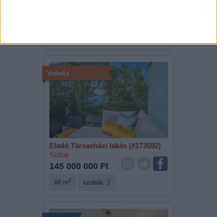
Siófok
119 800 000 Ft
2
70 m
szobák: 2
Videós
Eladó Társasházi lakás (#173592)
Siófok
145 000 000 Ft
2
60 m
szobák: 2