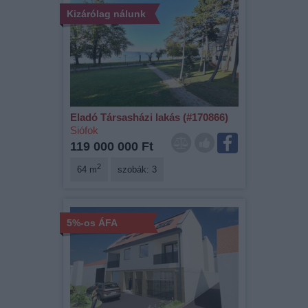
Kizárólag nálunk
Eladó Társasházi lakás (#170866)
Siófok
119 000 000 Ft
2
64 m
szobák: 3
5%-os ÁFA