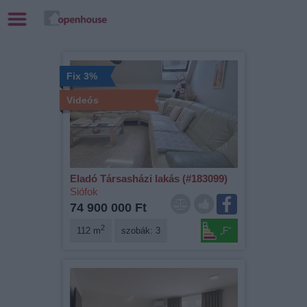
Fix 3%
Videós
Eladó Társasházi lakás (#183099)
Siófok
74 900 000 Ft
2
112 m
szobák: 3
„F“