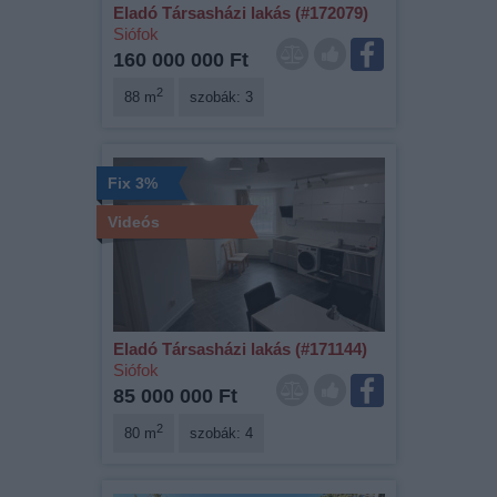
Eladó Társasházi lakás (#172079)
Siófok
160 000 000 Ft
2
88 m
szobák: 3
Fix 3%
Videós
Eladó Társasházi lakás (#171144)
Siófok
85 000 000 Ft
2
80 m
szobák: 4