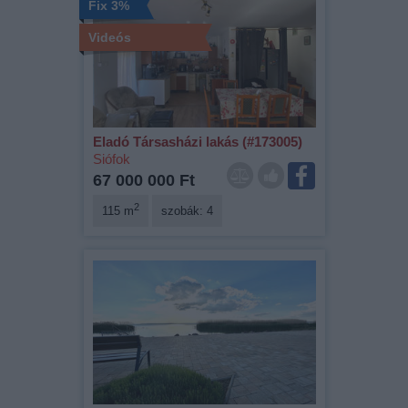
Fix 3%
Videós
Eladó Társasházi lakás (#173005)
Siófok
67 000 000 Ft
2
115 m
szobák: 4