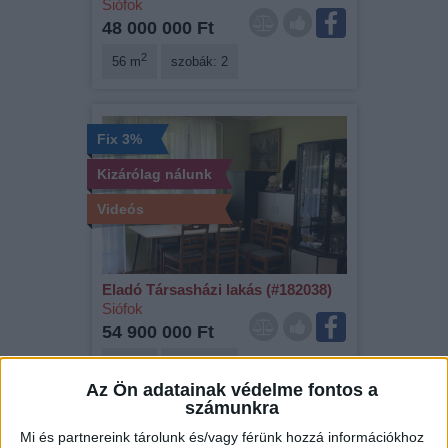
Siófok
48 000 000 Ft
2
56 m
szobák: 2
Fix 3%
Kizárólag nálunk
Videós
Eladó Társasházi lakás (#182038)
Siófok
54 900 000 Ft
2
65 m
szobák: 3
Az Ön adatainak védelme fontos a
számunkra
Mi és partnereink tárolunk és/vagy férünk hozzá információkhoz
Fix 3%