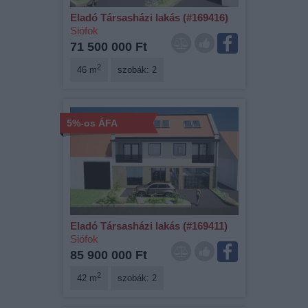
Eladó Társasházi lakás (#169416)
Siófok
71 500 000 Ft
2
46 m
szobák: 2
5%-os ÁFA
Eladó Társasházi lakás (#169411)
Siófok
85 900 000 Ft
2
42 m
szobák: 2