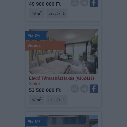
49 900 000 Ft
2
49 m
szobák: 1
Fix 3%
Videós
Eladó Társasházi lakás (#182417)
Siófok
53 500 000 Ft
2
57 m
szobák: 2
Fix 3%