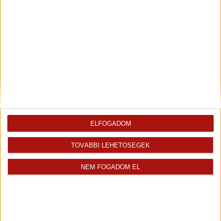
Eladó Társasházi lakás (#178863)
Siófok
85 900 000 Ft
2
67 m
szobák: 3
Fix 3%
ELFOGADOM
Kizárólag nálunk
Videós
TOVÁBBI LEHETŐSÉGEK
NEM FOGADOM EL
Eladó Társasházi lakás (#178694)
Siófok
46 900 000 Ft
2