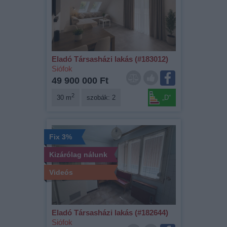
Eladó Társasházi lakás (#183012)
Siófok
49 900 000 Ft
2
30 m
szobák: 2
„D“
Fix 3%
Kizárólag nálunk
Videós
Eladó Társasházi lakás (#182644)
Siófok