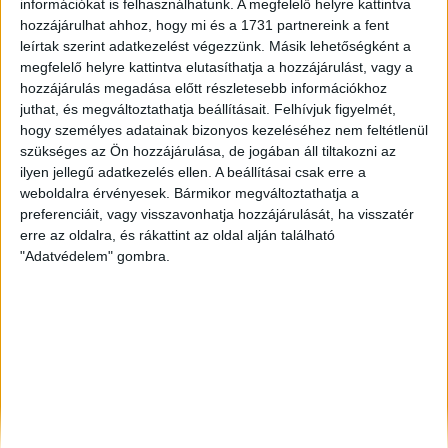
információkat is felhasználhatunk. A megfelelő helyre kattintva
Szeged
, Eladó Családi ház
hozzájárulhat ahhoz, hogy mi és a 1731 partnereink a fent
leírtak szerint adatkezelést végezzünk. Másik lehetőségként a
Sopron
, Eladó Társasházi lakás, Családi ház
megfelelő helyre kattintva elutasíthatja a hozzájárulást, vagy a
Pápa
, Eladó Társasházi lakás, Családi ház
hozzájárulás megadása előtt részletesebb információkhoz
juthat, és megváltoztathatja beállításait.
Felhívjuk figyelmét,
hogy személyes adatainak bizonyos kezeléséhez nem feltétlenül
szükséges az Ön hozzájárulása, de jogában áll tiltakozni az
ilyen jellegű adatkezelés ellen. A beállításai csak erre a
weboldalra érvényesek. Bármikor megváltoztathatja a
preferenciáit, vagy visszavonhatja hozzájárulását, ha visszatér
erre az oldalra, és rákattint az oldal alján található
"Adatvédelem" gombra.