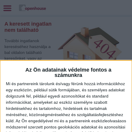
A keresett ingatlan
nem található
További ingatlanok
kereséséhez használja a
bal oldalon található
keresőnket, vagy az
alábbi gyorslinkek egyikét:
Az Ön adatainak védelme fontos a
számunkra
Keszthely
, Eladó
Társasházi lakás,
Mi és partnereink tárolunk és/vagy férünk hozzá információkhoz
Családi ház
egy eszközön, például sütik formájában, és személyes adatokat
Miskolc
, Eladó Családi ház
dolgozunk fel, például egyedi azonosítókat és standard
Szolnok
, Eladó Családi ház
információkat, amelyeket az eszköz személyre szabott
Keszthely
, Eladó Családi ház
hirdetésekhez és tartalomhoz, hirdetések és tartalmak
méréséhez, közönségmérésekhez és szolgáltatásfejlesztéshez
Székesfehérvár
, Eladó Társasházi lakás, Családi ház
küld.
Az Ön engedélyével mi és a partnereink eszközleolvasásos
Székesfehérvár
, Eladó Családi ház
módszerrel szerzett pontos geolokációs adatokat és azonosítási
Szeged
, Eladó Társasházi lakás, Családi ház