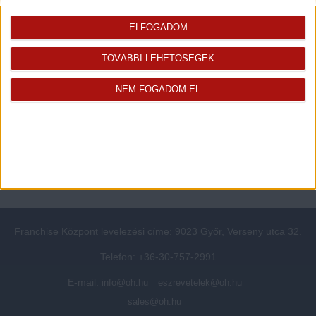
Rólunk
Elégedett ügyfeleink mondták
Openhouse cégcsoport
Értékbecslés
ELFOGADOM
A központ munkatársai
Energetikai tanúsítvány
TOVÁBBI LEHETŐSÉGEK
Szolgáltatásaink
CSR
Elérhetőségeink
Adatvédelmi beállítások
NEM FOGADOM EL
Blog
Panaszkezelési tájékoztató
Adatvédelmi tájékoztató
Ügyfeleknek értesítő az
átruházásról
Süti kezelési tájékoztató
Ügyfél-azonosítási tájékoztató
Franchise Központ levelezési címe: 9023 Győr, Verseny utca 32.
Telefon: +36-30-757-2991
E-mail:
info@oh.hu
eszrevetelek@oh.hu
sales@oh.hu