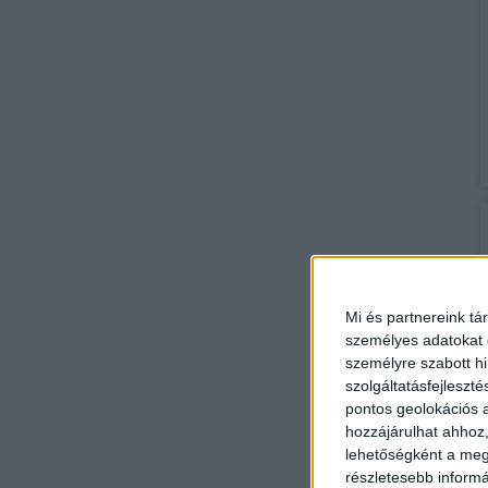
Mi és partnereink tá
személyes adatokat d
személyre szabott h
szolgáltatásfejleszté
pontos geolokációs a
hozzájárulhat ahhoz,
lehetőségként a megf
részletesebb informác