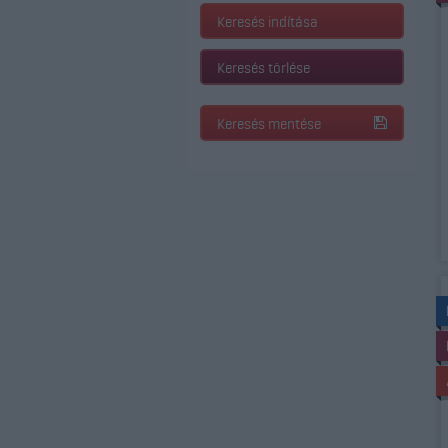
Keresés indítása
Keresés törlése
Keresés mentése