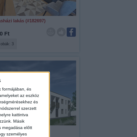
sházi lakás (#182697)
0 Ft
zobák: 3
a
k formájában, és
 amelyeket az eszköz
zönségmérésekhez és
ódszerrel szerzett
elyre kattintva
ezzünk. Másik
ás megadása előtt
sházi lakás (#182572)
hogy személyes