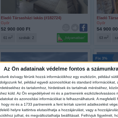
Eladó Társasházi lakás (#182724)
Eladó Társa
Győr
Győr
52 900 000 Ft
54 900 00
2
2
61 m
szobák: 2
„folyamatban“
63 m
s
Fix 3%
Az Ön adatainak védelme fontos a számunkr
rolunk és/vagy férünk hozzá információkhoz egy eszközön, például süti
olgozunk fel, például egyedi azonosítókat és standard információkat,
irdetésekhez és tartalomhoz, hirdetések és tartalmak méréséhez, kö
shez küld.
Az Ön engedélyével mi és a partnereink eszközleolvasásos m
datokat és azonosítási információkat is felhasználhatunk. A megfelelő h
 hogy mi és a 1733 partnereink a fent leírtak szerint adatkezelést vég
elelő helyre kattintva elutasíthatja a hozzájárulást, vagy a hozzájárul
Eladó Társasházi lakás (#182573)
Eladó Társa
iókhoz juthat, és megváltoztathatja beállításait.
Felhívjuk figyelmét, 
Győr
Győr