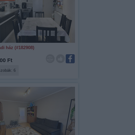
di ház (#182908)
00 Ft
szobák: 6