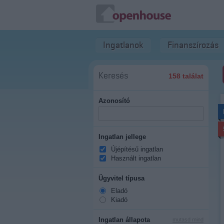
Ingatlanok
Finanszírozás
Keresés
158 találat
Azonosító
Ingatlan jellege
Újépítésű ingatlan
Használt ingatlan
Ügyvitel típusa
Eladó
Kiadó
Ingatlan állapota
mutasd mind