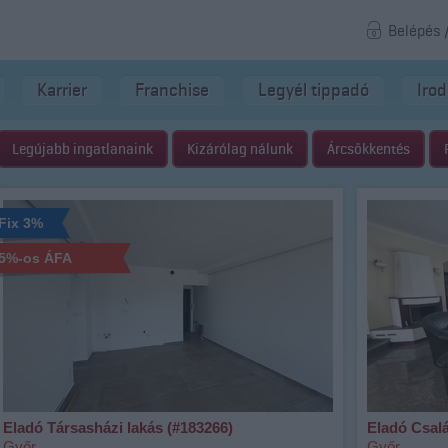
Belépés 
Karrier
Franchise
Legyél tippadó
Iro
Legújabb ingatlanaink
Kizárólag nálunk
Árcsökkentés
Fix 3%
5%-os ÁFA
Eladó Társasházi lakás (#183266)
Eladó Csalá
Győr
Győr