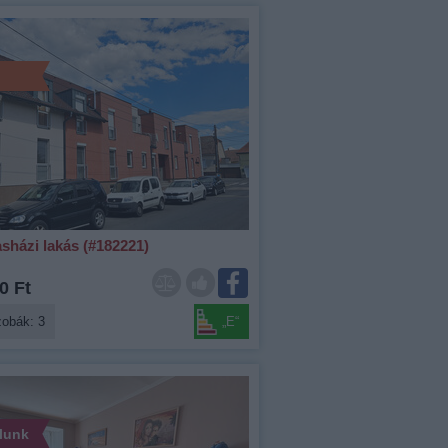
sházi lakás (#182221)
0 Ft
zobák: 3
„E“
álunk