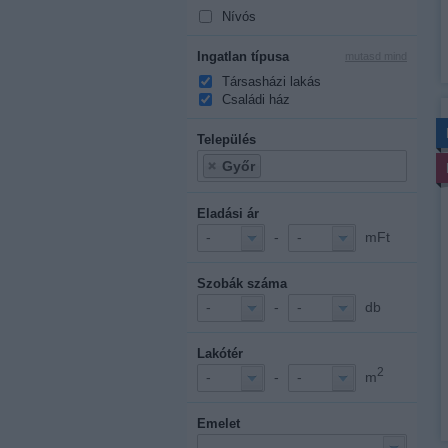
Nívós
Ingatlan típusa
mutasd mind
Társasházi lakás
Családi ház
Település
Győr
Eladási ár
-
mFt
-
-
Szobák száma
-
db
-
-
Lakótér
2
-
m
-
-
Emelet
-