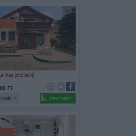
di ház (#183004)
00 Ft
szobák: 4
„folyamatban“