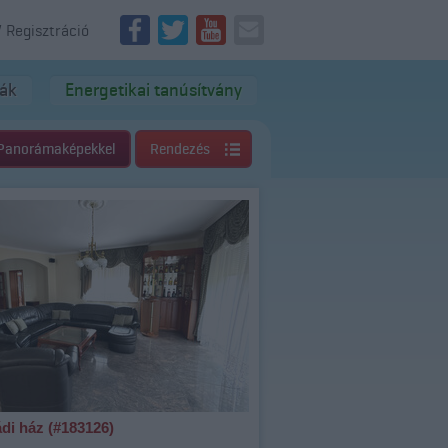
/ Regisztráció
dák
Energetikai tanúsítvány
Panorámaképekkel
Rendezés
di ház (#183126)