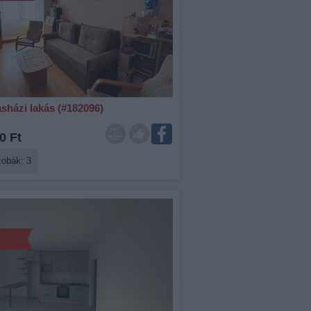
sházi lakás (#182096)
0 Ft
zobák: 3