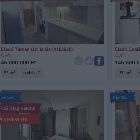
Eladó Társasházi lakás (#182920)
Eladó Csalá
Győr
Győr
45 000 000 Ft
145 500 0
2
2
53 m
szobák: 2
150 m
Fix 3%
Fix 3%
Kizárólag nálunk
Árcsökkenés