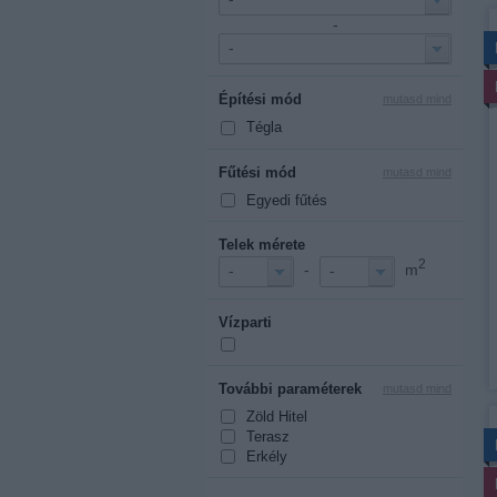
-
-
Építési mód
mutasd mind
Tégla
Fűtési mód
mutasd mind
Egyedi fűtés
Telek mérete
2
-
m
-
-
Vízparti
További paraméterek
mutasd mind
Zöld Hitel
Terasz
Erkély