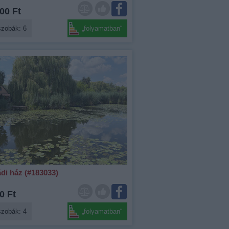
00 Ft
szobák: 6
„folyamatban“
di ház (#183033)
0 Ft
szobák: 4
„folyamatban“