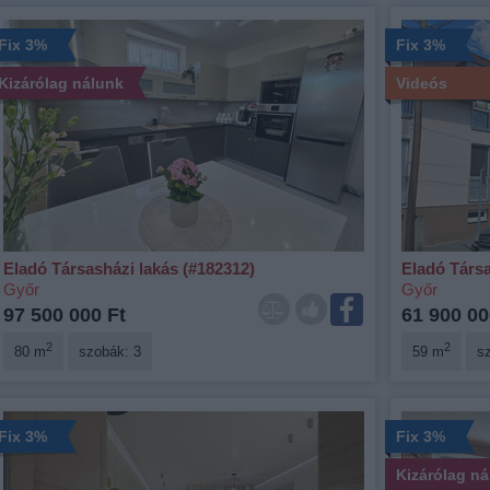
Fix 3%
Fix 3%
Kizárólag nálunk
Videós
Eladó Társasházi lakás (#182312)
Eladó Társa
Győr
Győr
97 500 000 Ft
61 900 00
2
2
80 m
szobák: 3
59 m
s
Fix 3%
Fix 3%
Kizárólag n