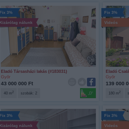
Fix 3%
Fix 3%
Kizárólag nálunk
Videós
Eladó Társasházi lakás (#183031)
Eladó Csalá
Győr
Győr
43 000 000 Ft
139 000 0
2
2
40 m
szobák: 2
„D“
180 m
Fix 3%
Fix 3%
Kizárólag nálunk
Videós