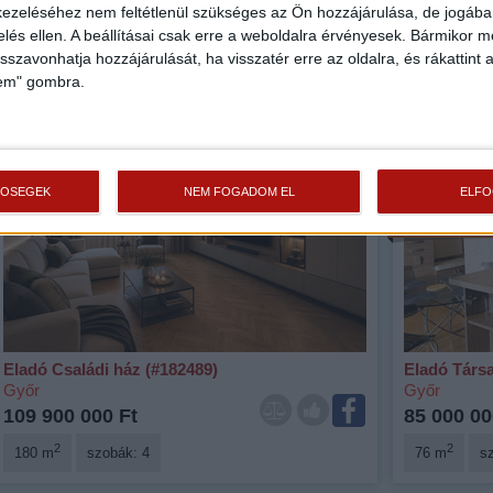
ezeléséhez nem feltétlenül szükséges az Ön hozzájárulása, de jogában 
42 900 000 Ft
65 990 00
zelés ellen. A beállításai csak erre a weboldalra érvényesek. Bármikor m
2
2
isszavonhatja hozzájárulását, ha visszatér erre az oldalra, és rákattint a
27 m
szobák: 1
53 m
s
lem" gombra.
Fix 3%
Fix 3%
Kizárólag n
TŐSÉGEK
NEM FOGADOM EL
ELF
Videós
Eladó Családi ház (#182489)
Eladó Társa
Győr
Győr
109 900 000 Ft
85 000 00
2
2
180 m
szobák: 4
76 m
s