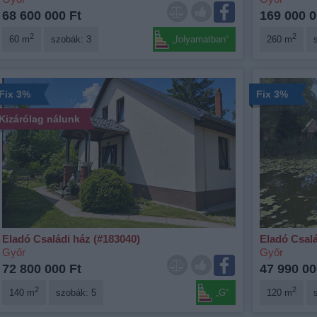
68 600 000 Ft
169 000 0
2
2
60 m
szobák: 3
„folyamatban“
260 m
Fix 3%
Fix 3%
Kizárólag nálunk
Eladó Családi ház (#183040)
Eladó Csalá
Győr
Győr
72 800 000 Ft
47 990 00
2
2
140 m
szobák: 5
„G“
120 m