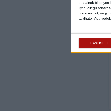
adatainak bizonyos k
ilyen jellegű adatke
preferenciáit, vagy v
található "Adatvéde
TOVÁBBI LEHE