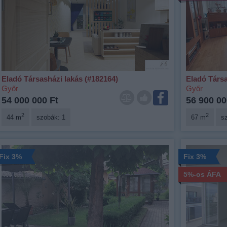
Eladó Társasházi lakás (#182164)
Eladó Társa
Győr
Győr
54 000 000 Ft
56 900 00
2
2
44 m
szobák: 1
67 m
s
Fix 3%
Fix 3%
5%-os ÁFA