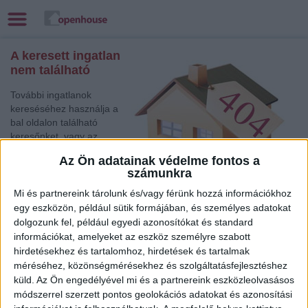
A keresett ingatlan
nem található
További ingatlanok
kereséséhez használja a
bal oldalon található
keresőnket, vagy az
alábbi gyorslinkek egyikét:
Az Ön adatainak védelme fontos a
számunkra
Csorna
, Eladó
Társasházi lakás
Mi és partnereink tárolunk és/vagy férünk hozzá információkhoz
Békéscsaba
, Eladó Társasházi lakás
egy eszközön, például sütik formájában, és személyes adatokat
dolgozunk fel, például egyedi azonosítókat és standard
Győr
, Eladó és Kiadó Társasházi lakás, Családi ház
információkat, amelyeket az eszköz személyre szabott
Kecskemét
, Eladó Társasházi lakás
hirdetésekhez és tartalomhoz, hirdetések és tartalmak
Jászberény
, Eladó Családi ház
méréséhez, közönségmérésekhez és szolgáltatásfejlesztéshez
Csorna
, Eladó Családi ház
küld.
Az Ön engedélyével mi és a partnereink eszközleolvasásos
Eger
, Eladó Családi ház
módszerrel szerzett pontos geolokációs adatokat és azonosítási