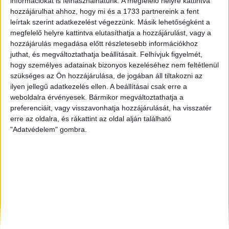
információkat is felhasználhatunk. A megfelelő helyre kattintva
Tatabánya
, Eladó Családi ház
hozzájárulhat ahhoz, hogy mi és a 1733 partnereink a fent
Székesfehérvár
, Eladó Társasházi lakás, Családi ház
leírtak szerint adatkezelést végezzünk. Másik lehetőségként a
Debrecen
, Eladó Társasházi lakás, Családi ház
megfelelő helyre kattintva elutasíthatja a hozzájárulást, vagy a
hozzájárulás megadása előtt részletesebb információkhoz
juthat, és megváltoztathatja beállításait.
Felhívjuk figyelmét,
hogy személyes adatainak bizonyos kezeléséhez nem feltétlenül
szükséges az Ön hozzájárulása, de jogában áll tiltakozni az
ilyen jellegű adatkezelés ellen. A beállításai csak erre a
weboldalra érvényesek. Bármikor megváltoztathatja a
preferenciáit, vagy visszavonhatja hozzájárulását, ha visszatér
erre az oldalra, és rákattint az oldal alján található
"Adatvédelem" gombra.
Rólunk
Elégedett ügyfeleink mondták