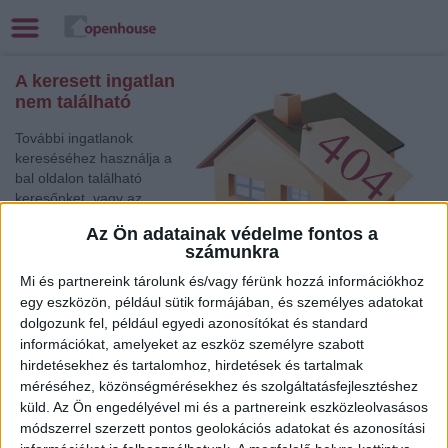
A keresett ingatlan
nem található
További ingatlanok
kereséséhez használja a
bal oldalon található
keresőnket, vagy az
alábbi gyorslinkek egyikét:
Az Ön adatainak védelme fontos a
számunkra
Csorna
, Eladó
Társasházi lakás
Mi és partnereink tárolunk és/vagy férünk hozzá információkhoz
Szeged
, Eladó Társasházi lakás, Családi ház
egy eszközön, például sütik formájában, és személyes adatokat
dolgozunk fel, például egyedi azonosítókat és standard
Szeged
, Eladó Társasházi lakás
információkat, amelyeket az eszköz személyre szabott
Kaposvár
, Eladó Társasházi lakás, Családi ház
hirdetésekhez és tartalomhoz, hirdetések és tartalmak
Keszthely
, Eladó és Kiadó Nyaraló, Telek, Zárt kert
méréséhez, közönségmérésekhez és szolgáltatásfejlesztéshez
Törökszentmiklós
, Eladó Családi ház
küld.
Az Ön engedélyével mi és a partnereink eszközleolvasásos
Miskolc
, Eladó Családi ház
módszerrel szerzett pontos geolokációs adatokat és azonosítási