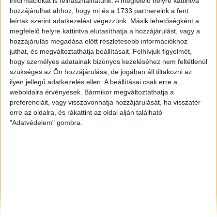
információkat is felhasználhatunk. A megfelelő helyre kattintva
Budapest I. Ker.
, Eladó Társasházi lakás, Családi ház
hozzájárulhat ahhoz, hogy mi és a 1733 partnereink a fent
Celldömölk
, Eladó Társasházi lakás, Családi ház
leírtak szerint adatkezelést végezzünk. Másik lehetőségként a
Celldömölk
, Eladó Társasházi lakás
megfelelő helyre kattintva elutasíthatja a hozzájárulást, vagy a
hozzájárulás megadása előtt részletesebb információkhoz
juthat, és megváltoztathatja beállításait.
Felhívjuk figyelmét,
hogy személyes adatainak bizonyos kezeléséhez nem feltétlenül
szükséges az Ön hozzájárulása, de jogában áll tiltakozni az
ilyen jellegű adatkezelés ellen. A beállításai csak erre a
weboldalra érvényesek. Bármikor megváltoztathatja a
preferenciáit, vagy visszavonhatja hozzájárulását, ha visszatér
erre az oldalra, és rákattint az oldal alján található
"Adatvédelem" gombra.
Rólunk
Elégedett ügyfeleink mondták