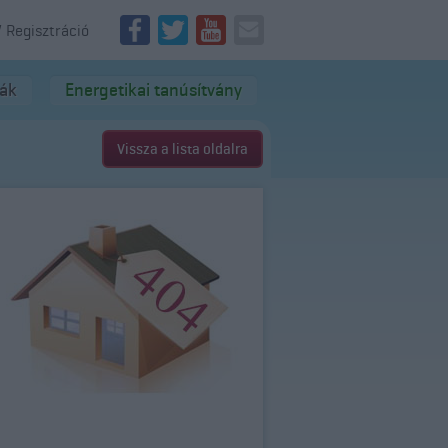
/ Regisztráció
dák
Energetikai tanúsítvány
Vissza a lista oldalra