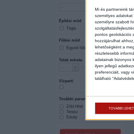
-
-
Mi és partnereink tá
személyes adatokat d
Építési mód
mutasd mind
személyre szabott h
szolgáltatásfejleszté
Tégla
pontos geolokációs a
Fűtési mód
hozzájárulhat ahhoz,
mutasd mind
lehetőségként a megf
Egyedi fűtés
részletesebb informác
adatainak bizonyos k
Telek mérete
2
ilyen jellegű adatke
-
m
-
-
preferenciáit, vagy v
található "Adatvéde
Vízparti
További paraméterek
mutasd mind
Zöld Hitel
TOVÁBBI LEHE
Terasz
Erkély