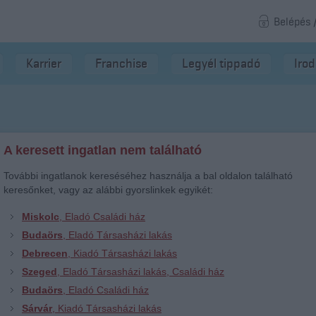
Belépés 
Karrier
Franchise
Legyél tippadó
Iro
A keresett ingatlan nem található
További ingatlanok kereséséhez használja a bal oldalon található
keresőnket, vagy az alábbi gyorslinkek egyikét:
Miskolc
, Eladó Családi ház
Budaörs
, Eladó Társasházi lakás
Debrecen
, Kiadó Társasházi lakás
Szeged
, Eladó Társasházi lakás, Családi ház
Budaörs
, Eladó Családi ház
Sárvár
, Kiadó Társasházi lakás