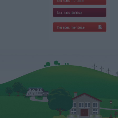
Keresés indítása
Keresés törlése
Keresés mentése