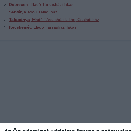
Debrecen
, Eladó Társasházi lakás
Sárvár
, Kiadó Családi ház
Tatabánya
, Eladó Társasházi lakás, Családi ház
Kecskemét
, Eladó Társasházi lakás