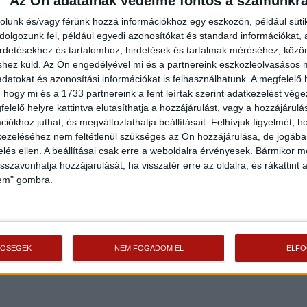
Az Ön adatainak védelme fontos a számunkr
rolunk és/vagy férünk hozzá információkhoz egy eszközön, például süti
olgozunk fel, például egyedi azonosítókat és standard információkat,
irdetésekhez és tartalomhoz, hirdetések és tartalmak méréséhez, kö
shez küld.
Az Ön engedélyével mi és a partnereink eszközleolvasásos m
datokat és azonosítási információkat is felhasználhatunk. A megfelelő h
 hogy mi és a 1733 partnereink a fent leírtak szerint adatkezelést vég
elelő helyre kattintva elutasíthatja a hozzájárulást, vagy a hozzájárul
iókhoz juthat, és megváltoztathatja beállításait.
Felhívjuk figyelmét, 
ezeléséhez nem feltétlenül szükséges az Ön hozzájárulása, de jogában 
zelés ellen. A beállításai csak erre a weboldalra érvényesek. Bármikor m
isszavonhatja hozzájárulását, ha visszatér erre az oldalra, és rákattint a
lem" gombra.
TŐSÉGEK
NEM FOGADOM EL
ELF