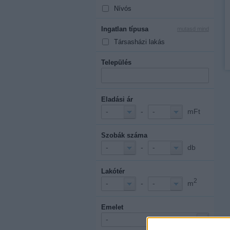
Nívós
Ingatlan típusa
mutasd mind
Társasházi lakás
Település
Eladási ár
-
mFt
-
-
Szobák száma
-
db
-
-
Lakótér
2
-
m
-
-
Emelet
-