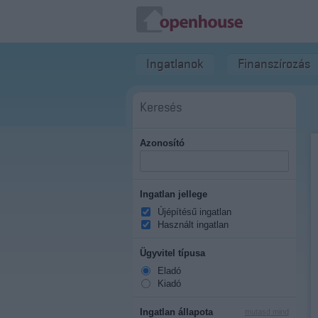
Ingatlanok
Finanszírozás
Keresés
Azonosító
Ingatlan jellege
Újépítésű ingatlan
Használt ingatlan
Ügyvitel típusa
Eladó
Kiadó
Ingatlan állapota
mutasd mind