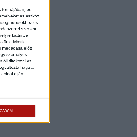
a
k formájában, és
 amelyeket az eszköz
zönségmérésekhez és
ódszerrel szerzett
elyre kattintva
ezzünk. Másik
ás megadása előtt
hogy személyes
áll tiltakozni az
egváltoztathatja a
z oldal alján
OGADOM