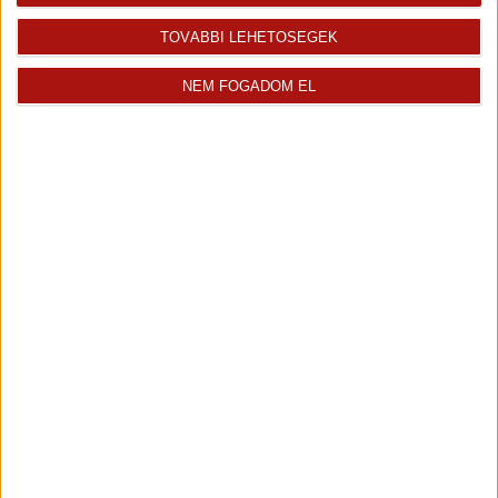
Pataky Erika
TOVÁBBI LEHETŐSÉGEK
Pataky Erika vagyok a komáromi Openhouse ingatlan iroda...
Kiemelt ingatlanértékesítő
NEM FOGADOM EL
+36 70 467 7561
erika.pataky@oh.hu
Magyar
Visszahívást kérek erről az
E-mail tájékoztatót kérek
ingatlanról az értékesítőtől
erről az ingatlanról
Finanszírozás