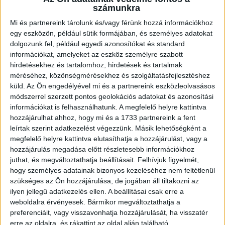
számunkra
Szobák:
7 db
Mi és partnereink tárolunk és/vagy férünk hozzá információkhoz
Hálószobák:
7 db
egy eszközön, például sütik formájában, és személyes adatokat
dolgozunk fel, például egyedi azonosítókat és standard
információkat, amelyeket az eszköz személyre szabott
Komárom csendes, nyugodt részén, ipari parkhoz közel, a
hirdetésekhez és tartalomhoz, hirdetések és tartalmak
Koppányvezér utcában kiadó egy három szintes, hét szobás
méréséhez, közönségmérésekhez és szolgáltatásfejlesztéshez
apartmanház.
küld.
Az Ön engedélyével mi és a partnereink eszközleolvasásos
módszerrel szerzett pontos geolokációs adatokat és azonosítási
Az
Openhouse Komárom Ingatlaniroda
kínálatában kiadó a #182831
információkat is felhasználhatunk. A megfelelő helyre kattintva
hivatkozási számú
komáromi családi ház
.
hozzájárulhat ahhoz, hogy mi és a 1733 partnereink a fent
Komárom csendes, nyugodt részén, ipari parkhoz közel, a
leírtak szerint adatkezelést végezzünk. Másik lehetőségként a
Koppányvezér utcában kiadó egy három szintes, hét szobás
megfelelő helyre kattintva elutasíthatja a hozzájárulást, vagy a
apartmanház.
hozzájárulás megadása előtt részletesebb információkhoz
juthat, és megváltoztathatja beállításait.
Felhívjuk figyelmét,
Az ingatlan ideális választás lehet hosszabb távú tartózkodásra, akár
hogy személyes adatainak bizonyos kezeléséhez nem feltétlenül
munkavállalók, akár családok számára.
szükséges az Ön hozzájárulása, de jogában áll tiltakozni az
ilyen jellegű adatkezelés ellen. A beállításai csak erre a
A ház összesen 7 szobával rendelkezik, amelyek kényelmes
weboldalra érvényesek. Bármikor megváltoztathatja a
elhelyezést biztosítanak akár 16 fő részére.
preferenciáit, vagy visszavonhatja hozzájárulását, ha visszatér
Az ingatlan felszereltsége:
erre az oldalra, és rákattint az oldal alján található