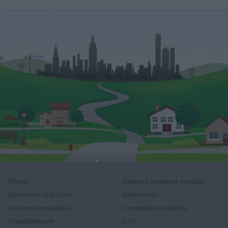
Rólunk
Elégedett ügyfeleink mondták
Openhouse cégcsoport
Értékbecslés
A központ munkatársai
Energetikai tanúsítvány
Szolgáltatásaink
CSR