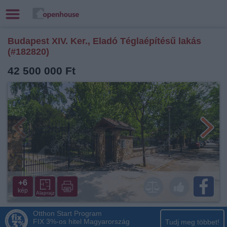
Budapest XIV. Ker., Eladó Téglaépítésű lakás
(#182820)
42 500 000 Ft
+6
kép
Alaprajz
Otthon Start Program
FIX 3%-os hitel Magyarország
Tudj meg többet!