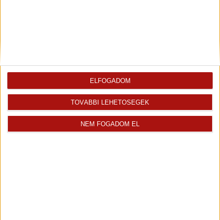
+36 70 467 7176
hajnalka.szalai@oh.hu
Magyar
Visszahívást kérek erről az
E-mail tájékoztatót kérek
ingatlanról az értékesítőtől
erről az ingatlanról
ELFOGADOM
TOVÁBBI LEHETŐSÉGEK
Finanszírozás
NEM FOGADOM EL