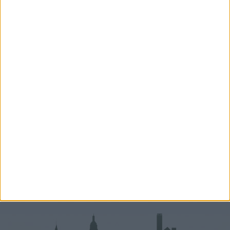
Németh Diána
Értékesítés támogató
+36-70-531-3146
diana.nemeth@oh.hu