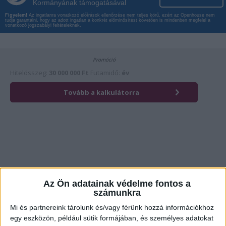
Kormányának támogatásával
Figyelem!
Az ingatlanra vonatkozó előírások ellenőrzése nem teljes körű, ezért az Openhouse nem
tudja garantálni, hogy az adott ingatlan a konkrét előminősítést követően is mindenben megfelel a
vonatkozó jogszabályi feltételeknek.
Az Ön adatainak védelme fontos a
Érdekli az ingatlan?
Kattintson és hívja most kollégánkat!
számunkra
Mi és partnereink tárolunk és/vagy férünk hozzá információkhoz
egy eszközön, például sütik formájában, és személyes adatokat