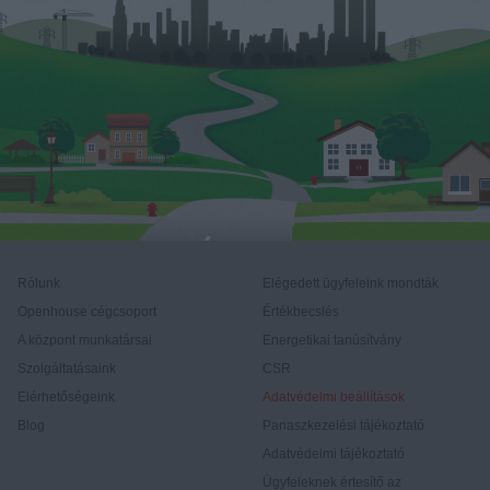
Rólunk
Elégedett ügyfeleink mondták
Openhouse cégcsoport
Értékbecslés
A központ munkatársai
Energetikai tanúsítvány
Szolgáltatásaink
CSR
Elérhetőségeink
Adatvédelmi beállítások
Blog
Panaszkezelési tájékoztató
Adatvédelmi tájékoztató
Ügyfeleknek értesítő az