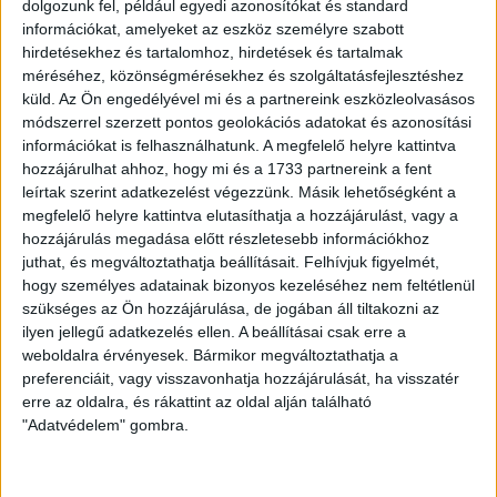
dolgozunk fel, például egyedi azonosítókat és standard
Ügyvitel típusa:
Eladó
információkat, amelyeket az eszköz személyre szabott
Ingatlan típusa:
Téglaépítésű lakás
hirdetésekhez és tartalomhoz, hirdetések és tartalmak
méréséhez, közönségmérésekhez és szolgáltatásfejlesztéshez
Építési mód:
Tégla
küld.
Az Ön engedélyével mi és a partnereink eszközleolvasásos
módszerrel szerzett pontos geolokációs adatokat és azonosítási
2
Lakótér mérete:
34 m
információkat is felhasználhatunk. A megfelelő helyre kattintva
hozzájárulhat ahhoz, hogy mi és a 1733 partnereink a fent
Közművek:
Villany, Gáz, Csatorna, Víz
leírtak szerint adatkezelést végezzünk. Másik lehetőségként a
Építés éve:
1920
megfelelő helyre kattintva elutasíthatja a hozzájárulást, vagy a
hozzájárulás megadása előtt részletesebb információkhoz
Szobák:
1 db
juthat, és megváltoztathatja beállításait.
Felhívjuk figyelmét,
hogy személyes adatainak bizonyos kezeléséhez nem feltétlenül
szükséges az Ön hozzájárulása, de jogában áll tiltakozni az
ilyen jellegű adatkezelés ellen. A beállításai csak erre a
Az
Openhouse Budapest City Home Ingatlaniroda
kínálatában eladó
weboldalra érvényesek. Bármikor megváltoztathatja a
a #182820 BO azonosítójú
Budapest XIV. kerületi Téglaépítésű lakás
.
preferenciáit, vagy visszavonhatja hozzájárulását, ha visszatér
Egy 8 lakásos társasházban eladó egy szuterén lakás, amely világos,
erre az oldalra, és rákattint az oldal alján található
minden helyiség rendelkezik ablakkal.
"Adatvédelem" gombra.
A lakás elosztása:
1 szoba (20 nm)