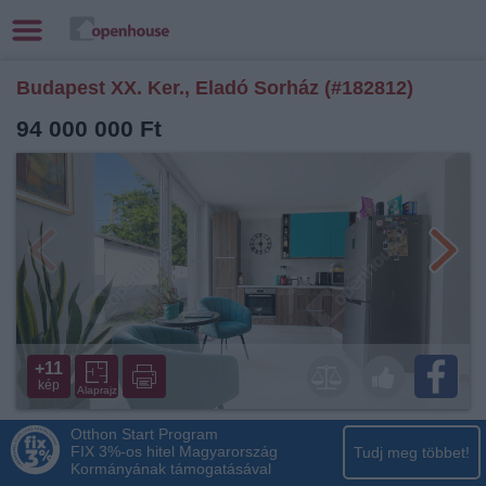
Budapest XX. Ker., Eladó Sorház (#182812)
94 000 000 Ft
+11
kép
Alaprajz
Otthon Start Program
FIX 3%-os hitel Magyarország
Tudj meg többet!
Kormányának támogatásával