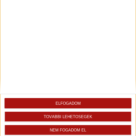
2
Közlekedő
2.81 m
Az ingatlan
Ingatlaniroda
értékesítője
Szalai Hajnalka
ELFOGADOM
Kiemelt ingatlanértékesítő
+36 70 467 7176
TOVÁBBI LEHETŐSÉGEK
hajnalka.szalai@oh.hu
NEM FOGADOM EL
Magyar