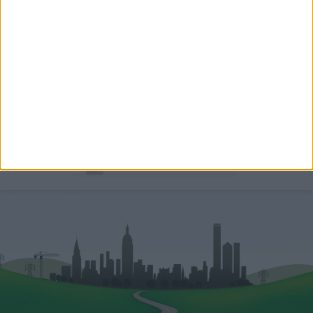
Németh Diána
Értékesítés támogató
+36-70-531-3146
diana.nemeth@oh.hu