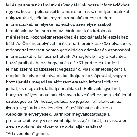
Mi és partnereink tárolunk és/vagy férünk hozzá információkhoz
Ingatlan típusa:
Sorház
egy eszközön, például sütik formájában, és személyes adatokat
dolgozunk fel, például egyedi azonosítókat és standard
Ingatlan állapota:
Újszerű
információkat, amelyeket az eszköz személyre szabott
Építési mód:
Tégla
hirdetésekhez és tartalomhoz, hirdetések és tartalmak
méréséhez, közönségmérésekhez és szolgáltatásfejlesztéshez
2
Telek mérete:
150 m
küld.
Az Ön engedélyével mi és a partnereink eszközleolvasásos
módszerrel szerzett pontos geolokációs adatokat és azonosítási
2
Lakótér mérete:
68 m
információkat is felhasználhatunk. A megfelelő helyre kattintva
hozzájárulhat ahhoz, hogy mi és a 1731 partnereink a fent
Közművek:
Villany, Csatorna, Víz
leírtak szerint adatkezelést végezzünk. Másik lehetőségként a
Építés éve:
1980
megfelelő helyre kattintva elutasíthatja a hozzájárulást, vagy a
hozzájárulás megadása előtt részletesebb információkhoz
Szobák:
3 db
juthat, és megváltoztathatja beállításait.
Felhívjuk figyelmét,
hogy személyes adatainak bizonyos kezeléséhez nem feltétlenül
szükséges az Ön hozzájárulása, de jogában áll tiltakozni az
ilyen jellegű adatkezelés ellen. A beállításai csak erre a
Az
Openhouse Budapest City Home Ingatlaniroda
kínálatában eladó
weboldalra érvényesek. Bármikor megváltoztathatja a
a #182812 BO azonosítójú
Budapest XX. kerületi Sorház
.
preferenciáit, vagy visszavonhatja hozzájárulását, ha visszatér
Felújított, kertkapcsolatos sorházi otthon két tárolóval – Pacsirtatelepen
erre az oldalra, és rákattint az oldal alján található
"Adatvédelem" gombra.