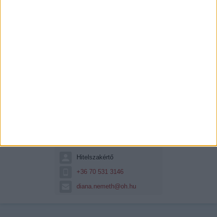
Németh Diána
Hitelszakértő
+36 70 531 3146
diana.nemeth@oh.hu