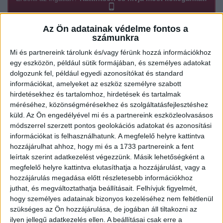
Az Ön adatainak védelme fontos a
számunkra
Ügyvitel típusa:
Eladó
Mi és partnereink tárolunk és/vagy férünk hozzá információkhoz
Ingatlan típusa:
Családi ház
egy eszközön, például sütik formájában, és személyes adatokat
dolgozunk fel, például egyedi azonosítókat és standard
Ingatlan állapota:
Felújítandó
információkat, amelyeket az eszköz személyre szabott
hirdetésekhez és tartalomhoz, hirdetések és tartalmak
Építési mód:
Tégla
méréséhez, közönségmérésekhez és szolgáltatásfejlesztéshez
Fűtési mód:
HÉRA/Konvektor
küld.
Az Ön engedélyével mi és a partnereink eszközleolvasásos
módszerrel szerzett pontos geolokációs adatokat és azonosítási
2
Telek mérete:
719 m
információkat is felhasználhatunk. A megfelelő helyre kattintva
hozzájárulhat ahhoz, hogy mi és a 1733 partnereink a fent
2
Lakótér mérete:
143 m
leírtak szerint adatkezelést végezzünk. Másik lehetőségként a
megfelelő helyre kattintva elutasíthatja a hozzájárulást, vagy a
Közművek:
Összközműves
hozzájárulás megadása előtt részletesebb információkhoz
juthat, és megváltoztathatja beállításait.
Felhívjuk figyelmét,
Szobák:
4 db
hogy személyes adatainak bizonyos kezeléséhez nem feltétlenül
Hálószobák:
3 db
szükséges az Ön hozzájárulása, de jogában áll tiltakozni az
ilyen jellegű adatkezelés ellen. A beállításai csak erre a