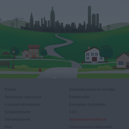
Rólunk
Elégedett ügyfeleink mondták
Openhouse cégcsoport
Értékbecslés
A központ munkatársai
Energetikai tanúsítvány
Szolgáltatásaink
CSR
Elérhetőségeink
Adatvédelmi beállítások
Blog
Panaszkezelési tájékoztató