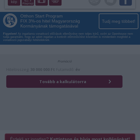
kép
Alaprajz
Otthon Start Program
FIX 3%-os hitel Magyarország
Tudj meg többet!
Kormányának támogatásával
Figyelem!
Az ingatlanra vonatkozó előírások ellenőrzése nem teljes körű, ezért az Openhouse nem
tudja garantálni, hogy az adott ingatlan a konkrét előminősítést követően is mindenben megfelel a
vonatkozó jogszabályi feltételeknek.
Érdekli az ingatlan?
Kattintson és hívja most kollégánkat!