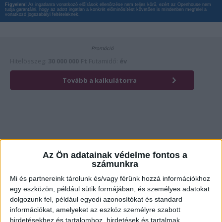
Figyelem!
Az ingatlanra vonatkozó előírások ellenőrzése nem teljes körű, ezért az Openhouse nem
tudja garantálni, hogy az adott ingatlan a konkrét előminősítést követően is mindenben megfelel a
vonatkozó jogszabályi feltételeknek.
Az Ön adatainak védelme fontos a
számunkra
Érdekli az ingatlan?
Kattintson és hívja most kollégánkat!
Mi és partnereink tárolunk és/vagy férünk hozzá információkhoz
egy eszközön, például sütik formájában, és személyes adatokat
dolgozunk fel, például egyedi azonosítókat és standard
információkat, amelyeket az eszköz személyre szabott
Ügyvitel típusa:
Eladó
hirdetésekhez és tartalomhoz, hirdetések és tartalmak