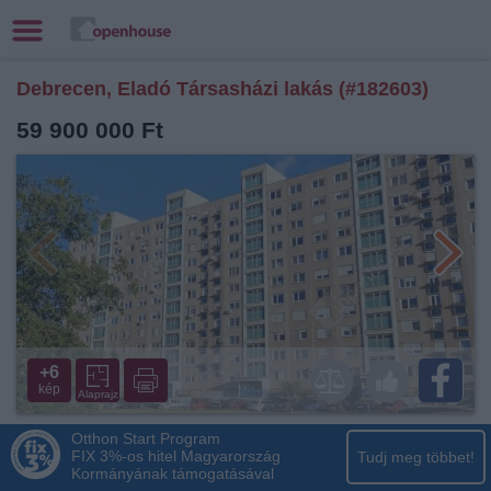
Debrecen, Eladó Társasházi lakás (#182603)
59 900 000 Ft
+6
kép
Alaprajz
Otthon Start Program
FIX 3%-os hitel Magyarország
Tudj meg többet!
Kormányának támogatásával