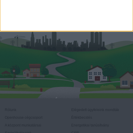
Rólunk
Elégedett ügyfeleink mondták
Openhouse cégcsoport
Értékbecslés
A központ munkatársai
Energetikai tanúsítvány