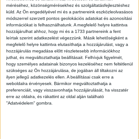
méréséhez, közönségmérésekhez és szolgáltatásfejlesztéshez
Ingatlan típusa:
Társasházi lakás
küld.
Az Ön engedélyével mi és a partnereink eszközleolvasásos
Ingatlan állapota:
Újszerű
módszerrel szerzett pontos geolokációs adatokat és azonosítási
információkat is felhasználhatunk. A megfelelő helyre kattintva
Építési mód:
Panel
hozzájárulhat ahhoz, hogy mi és a 1733 partnereink a fent
leírtak szerint adatkezelést végezzünk. Másik lehetőségként a
Fűtési mód:
Távhő egyedi mérővel
megfelelő helyre kattintva elutasíthatja a hozzájárulást, vagy a
hozzájárulás megadása előtt részletesebb információkhoz
2
Lakótér mérete:
54 m
juthat, és megváltoztathatja beállításait.
Felhívjuk figyelmét,
Közművek:
Villany, Csatorna, Víz
hogy személyes adatainak bizonyos kezeléséhez nem feltétlenül
szükséges az Ön hozzájárulása, de jogában áll tiltakozni az
Építés éve:
1985
ilyen jellegű adatkezelés ellen. A beállításai csak erre a
weboldalra érvényesek. Bármikor megváltoztathatja a
Szobák:
2 db
preferenciáit, vagy visszavonhatja hozzájárulását, ha visszatér
erre az oldalra, és rákattint az oldal alján található
"Adatvédelem" gombra.
Az
Openhouse Debrecen Hadházi úti Ingatlaniroda
kínálatában
eladó a #182603 BO azonosítójú
debreceni Társasházi lakás
.
Debrecenben a Derék utcán eladó egy 10. emeleti, 54 nm-es, szépen
felújított, klímás lakás. Az ingatlan két nagy szoba, nagy konyha-