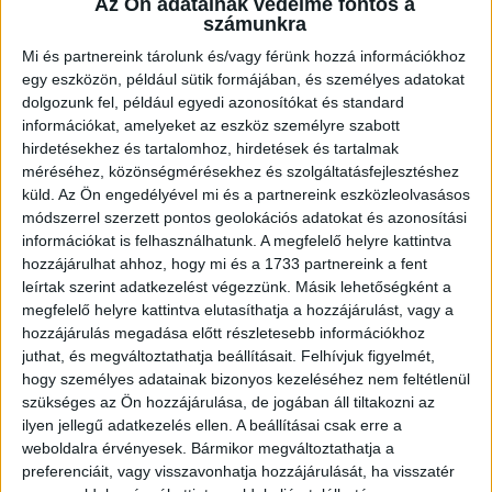
Az Ön adatainak védelme fontos a
számunkra
Mi és partnereink tárolunk és/vagy férünk hozzá információkhoz
egy eszközön, például sütik formájában, és személyes adatokat
Ügyvitel típusa:
Eladó
dolgozunk fel, például egyedi azonosítókat és standard
információkat, amelyeket az eszköz személyre szabott
Ingatlan típusa:
Társasházi lakás
hirdetésekhez és tartalomhoz, hirdetések és tartalmak
méréséhez, közönségmérésekhez és szolgáltatásfejlesztéshez
Ingatlan állapota:
Felújítandó
küld.
Az Ön engedélyével mi és a partnereink eszközleolvasásos
Építési mód:
Alagútzsalu v. qutinor
módszerrel szerzett pontos geolokációs adatokat és azonosítási
információkat is felhasználhatunk. A megfelelő helyre kattintva
Fűtési mód:
Tömbfűtés/ házközponti egyedi mérővel
hozzájárulhat ahhoz, hogy mi és a 1733 partnereink a fent
leírtak szerint adatkezelést végezzünk. Másik lehetőségként a
2
Lakótér mérete:
50 m
megfelelő helyre kattintva elutasíthatja a hozzájárulást, vagy a
hozzájárulás megadása előtt részletesebb információkhoz
Közművek:
Összközműves
juthat, és megváltoztathatja beállításait.
Felhívjuk figyelmét,
Építés éve:
1978
hogy személyes adatainak bizonyos kezeléséhez nem feltétlenül
szükséges az Ön hozzájárulása, de jogában áll tiltakozni az
Szobák:
2 db
ilyen jellegű adatkezelés ellen. A beállításai csak erre a
weboldalra érvényesek. Bármikor megváltoztathatja a
Hálószobák:
2 db
preferenciáit, vagy visszavonhatja hozzájárulását, ha visszatér