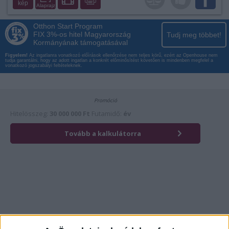
kép
Alaprajz
Otthon Start Program
FIX 3%-os hitel Magyarország
Tudj meg többet!
Kormányának támogatásával
Figyelem!
Az ingatlanra vonatkozó előírások ellenőrzése nem teljes körű, ezért az Openhouse nem
tudja garantálni, hogy az adott ingatlan a konkrét előminősítést követően is mindenben megfelel a
vonatkozó jogszabályi feltételeknek.
Érdekli az ingatlan?
Kattintson és hívja most kollégánkat!