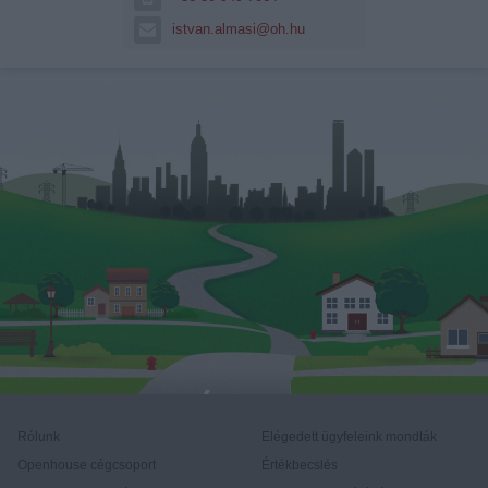
istvan.almasi@oh.hu
Rólunk
Elégedett ügyfeleink mondták
Openhouse cégcsoport
Értékbecslés