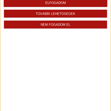
ELFOGADOM
TOVÁBBI LEHETŐSÉGEK
Bencik Márton
Tisztelt Érdeklődők! Engedjék meg, hogy bemutatkozzam: Bencik...
NEM FOGADOM EL
Kiemelt ingatlanértékesítő
+36 70 467 7324
marton.bencik@oh.hu
Magyar
Visszahívást kérek erről az
E-mail tájékoztatót kérek
ingatlanról az értékesítőtől
erről az ingatlanról
Finanszírozás